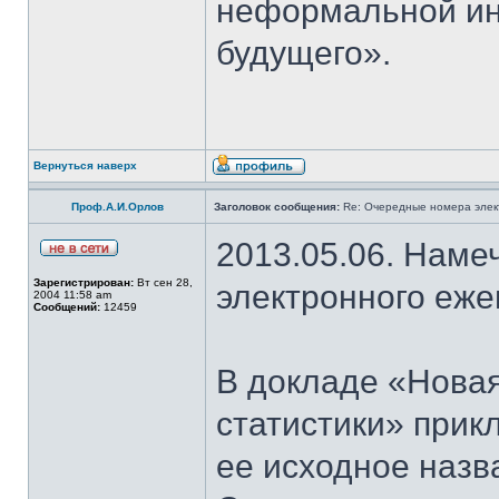
неформальной и
будущего».
Вернуться наверх
Проф.А.И.Орлов
Заголовок сообщения:
Re: Очередные номера элек
2013.05.06. Наме
Зарегистрирован:
Вт сен 28,
электронного еж
2004 11:58 am
Сообщений:
12459
В докладе «Нова
статистики» прик
ее исходное назв