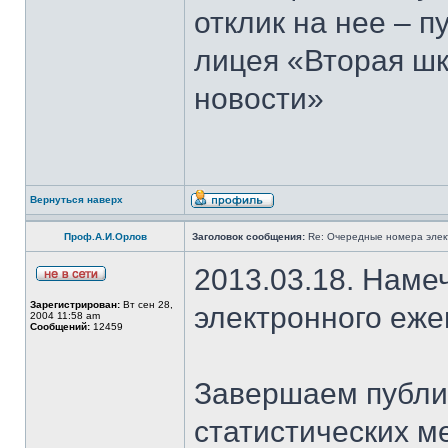
отклик на нее – 
лицея «Вторая шк
новости»
Вернуться наверх
Проф.А.И.Орлов
Заголовок сообщения:
Re: Очередные номера элек
2013.03.18. Наме
Зарегистрирован:
Вт сен 28,
электронного еж
2004 11:58 am
Сообщений:
12459
Завершаем публи
статистических м