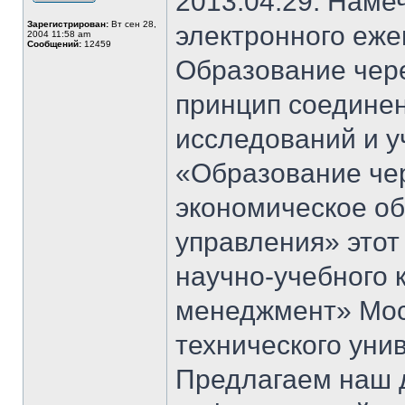
2013.04.29. Наме
Зарегистрирован:
Вт сен 28,
электронного еж
2004 11:58 am
Сообщений:
12459
Образование чер
принцип соединен
исследований и у
«Образование чер
экономическое о
управления» этот
научно-учебного 
менеджмент» Моск
технического уни
Предлагаем наш д