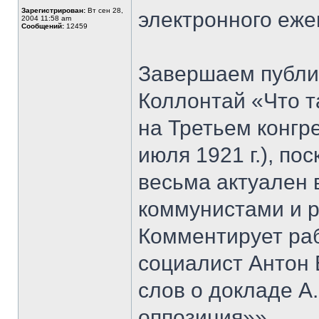
Зарегистрирован:
Вт сен 28,
электронного еж
2004 11:58 am
Сообщений:
12459
Завершаем публ
Коллoнтай «Что т
на Третьем конгр
июля 1921 г.), по
весьма актуален
коммунистами и 
Комментирует ра
социалист Антон 
слов о докладе А
оппозиция»».