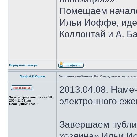
Помещаем начало
Ильи Иоффе, идей
Коллонтай и А. Б
Вернуться наверх
Проф.А.И.Орлов
Заголовок сообщения:
Re: Очередные номера элек
2013.04.08. Наме
Зарегистрирован:
Вт сен 28,
электронного еж
2004 11:58 am
Сообщений:
12459
Завершаем публи
хозяина» Ильи И