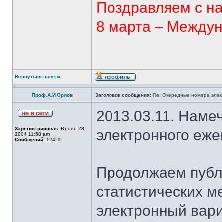
Поздравляем с н
8 марта – Между
Вернуться наверх
Проф.А.И.Орлов
Заголовок сообщения:
Re: Очередные номера элек
2013.03.11. Наме
Зарегистрирован:
Вт сен 28,
электронного еж
2004 11:58 am
Сообщений:
12459
Продолжаем публ
статистических м
электронный вар