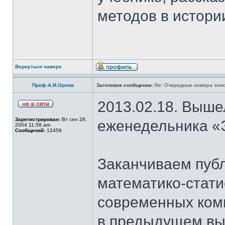
методов в истори
Вернуться наверх
Проф.А.И.Орлов
Заголовок сообщения:
Re: Очередные номера элек
2013.02.18. Выше
Зарегистрирован:
Вт сен 28,
еженедельника «
2004 11:58 am
Сообщений:
12459
Заканчиваем пуб
математико-стати
современных ком
в предыдущем вы