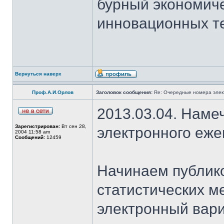
бурный экономичес
инновационных те
Вернуться наверх
Проф.А.И.Орлов
Заголовок сообщения:
Re: Очередные номера элек
2013.03.04. Наме
Зарегистрирован:
Вт сен 28,
электронного еж
2004 11:58 am
Сообщений:
12459
Начинаем публико
статистических м
электронный вар