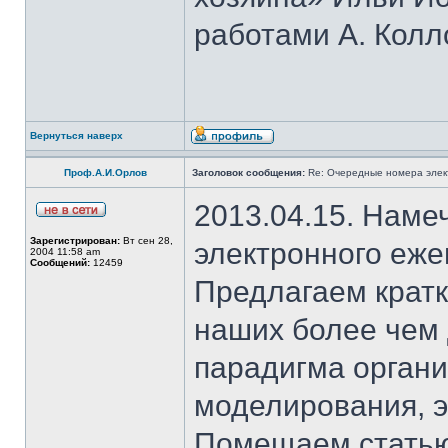
работами А. Колл
Вернуться наверх
Проф.А.И.Орлов
Заголовок сообщения:
Re: Очередные номера элек
2013.04.15. Наме
Зарегистрирован:
Вт сен 28,
электронного еж
2004 11:58 am
Сообщений:
12459
Предлагаем крат
наших более чем
парадигма органи
моделирования, э
Помещаем статью