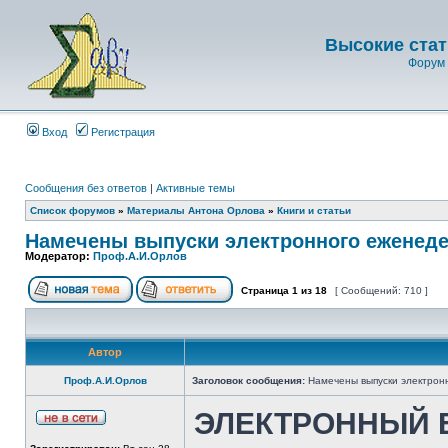
Высокие стат
Форум 
Вход
Регистрация
Сообщения без ответов
|
Активные темы
Список форумов
»
Материалы Антона Орлова
»
Книги и статьи
Намечены выпуски электронного еженеде
Модератор:
Проф.А.И.Орлов
Страница
1
из
18
[ Сообщений: 710 ]
Автор
Проф.А.И.Орлов
Заголовок сообщения:
Намечены выпуски электрон
ЭЛЕКТРОННЫЙ 