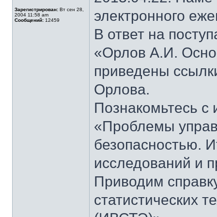
Зарегистрирован:
Вт сен 28,
электронного еж
2004 11:58 am
Сообщений:
12459
В ответ на пост
«Орлов А.И. Осно
приведены ссылки
Орлова.
Познакомьтесь с 
«Проблемы управ
безопасностью. И
исследований и п
Приводим справк
статистических т