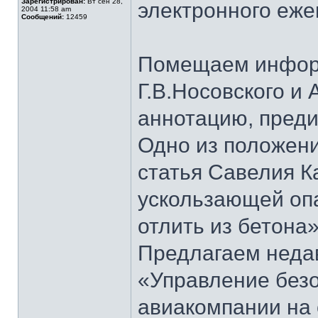
Зарегистрирован:
Вт сен 28,
электронного еж
2004 11:58 am
Сообщений:
12459
Помещаем информ
Г.В.Носовского и 
аннотацию, преди
Одно из положени
статья Савелия 
ускользающей оп
отлить из бетона»
Предлагаем неда
«Управление безо
авиакомпании на