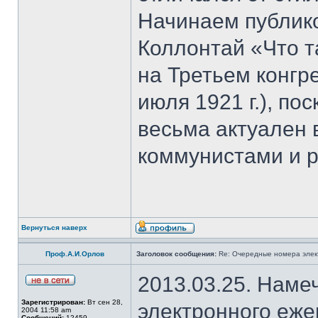
Начинаем публик
Коллoнтай «Что т
на Третьем конгр
июля 1921 г.), по
весьма актуален
коммунистами и 
Вернуться наверх
Проф.А.И.Орлов
Заголовок сообщения:
Re: Очередные номера элек
2013.03.25. Наме
Зарегистрирован:
Вт сен 28,
электронного еж
2004 11:58 am
Сообщений:
12459