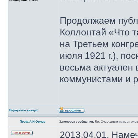
Продолжаем публ
Коллoнтай «Что т
на Третьем конгр
июля 1921 г.), по
весьма актуален
коммунистами и 
Вернуться наверх
Проф.А.И.Орлов
Заголовок сообщения:
Re: Очередные номера элек
2013.04.01. Наме