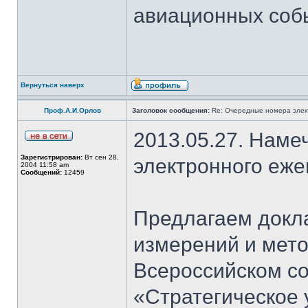
авиационных соб
Вернуться наверх
Проф.А.И.Орлов
Заголовок сообщения:
Re: Очередные номера элек
2013.05.27. Наме
Зарегистрирован:
Вт сен 28,
электронного еж
2004 11:58 am
Сообщений:
12459
Предлагаем докл
измерений и мет
Всероссийском со
«Стратегическое