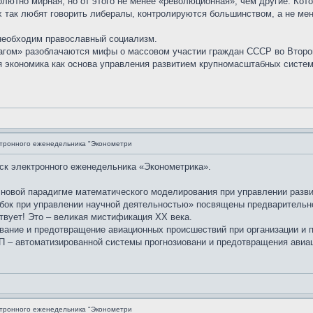
ютно мирная, но от этого не менее «революционная», чем другие. Котор
 так любят говорить либералы, контролируются большинством, а не мен
необходим православный социализм.
гом» разоблачаются мифы о массовом участии граждан СССР во Второй
экономика как основа управления развитием крупномасштабных систем
ктронного еженедельника "Эконометри
уск электронного еженедельника «Эконометрика».
новой парадигме математического моделирования при управлении разв
бок при управлении научной деятельностью» посвящены предварительн
твует! Это – великая мистификация XX века.
ование и предотвращение авиационных происшествий при организации и 
 – автоматизированной системы прогнозиовани и предотвращения авиа
ктронного еженедельника "Эконометри