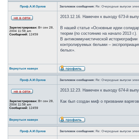
Проф.А.И.Орлов
Заголовок сообщения:
Re: Очередные выпуски эле
2013.12.16. Намечен к выходу 673-й вып
В нашей статье «Основные идеи солидар
Зарегистрирован:
Вт сен 28,
2004 11:58 am
теории (по состоянию на начало 2013 г.).
Сообщений:
12459
В антикоммунистической историографии 
контролируемых белыми – экспроприация
белых».
Вернуться наверх
Проф.А.И.Орлов
Заголовок сообщения:
Re: Очередные выпуски эле
2013.12.23. Намечен к выходу 674-й вып
Как был создан миф о призвании варягов
Зарегистрирован:
Вт сен 28,
2004 11:58 am
Сообщений:
12459
Вернуться наверх
Проф.А.И.Орлов
Заголовок сообщения:
Re: Очередные выпуски эле