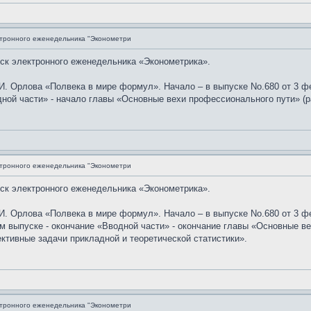
ктронного еженедельника "Эконометри
уск электронного еженедельника «Эконометрика».
. Орлова «Полвека в мире формул». Начало – в выпуске No.680 от 3 фев
ой части» - начало главы «Основные вехи профессионального пути» (ра
ктронного еженедельника "Эконометри
уск электронного еженедельника «Эконометрика».
. Орлова «Полвека в мире формул». Начало – в выпуске No.680 от 3 февр
ем выпуске - окончание «Вводной части» - окончание главы «Основные ве
ективные задачи прикладной и теоретической статистики».
ктронного еженедельника "Эконометри