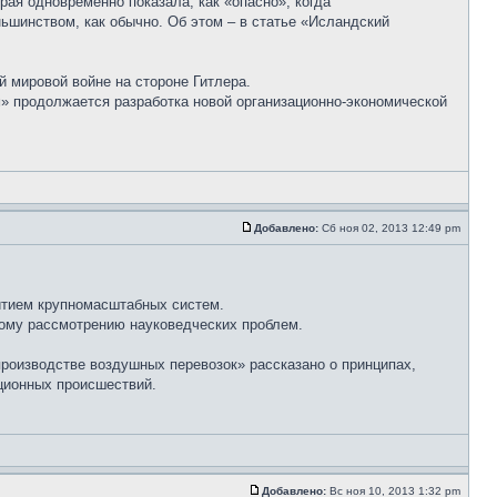
ая одновременно показала, как «опасно», когда
ьшинством, как обычно. Об этом – в статье «Исландский
 мировой войне на стороне Гитлера.
» продолжается разработка новой организационно-экономической
Добавлено:
Сб ноя 02, 2013 12:49 pm
итием крупномасштабных систем.
ому рассмотрению науковедческих проблем.
производстве воздушных перевозок» рассказано о принципах,
ционных происшествий.
Добавлено:
Вс ноя 10, 2013 1:32 pm