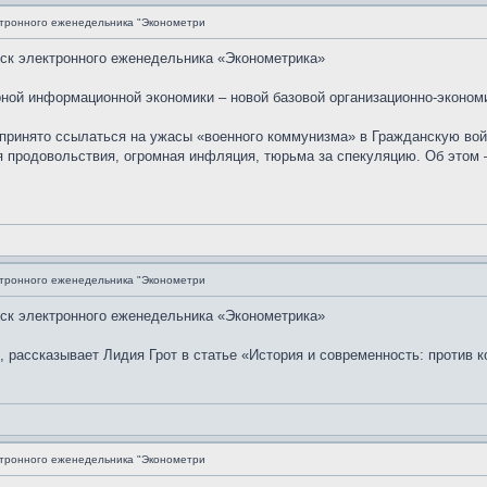
ктронного еженедельника "Эконометри
уск электронного еженедельника «Эконометрика»
ной информационной экономики – новой базовой организационно-эконом
принято ссылаться на ужасы «военного коммунизма» в Гражданскую вой
 продовольствия, огромная инфляция, тюрьма за спекуляцию. Об этом –
ктронного еженедельника "Эконометри
уск электронного еженедельника «Эконометрика»
, рассказывает Лидия Грот в статье «История и современность: против 
ктронного еженедельника "Эконометри