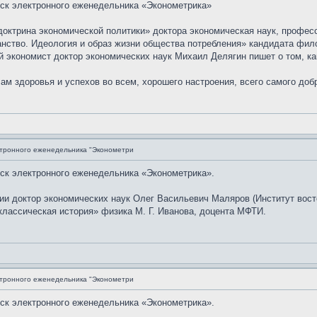
уск электронного еженедельника «Эконометрика»
октрина экономической политики» доктора экономическая наук, профе
ство. Идеология и образ жизни общества потребления» кандидата фило
й экономист доктор экономических наук Михаил Делягин пишет о том, к
 здоровья и успехов во всем, хорошего настроения, всего самого добр
ктронного еженедельника "Эконометри
уск электронного еженедельника «Эконометрика».
и доктор экономических наук Олег Васильевич Маляров (Институт вост
лассическая история» физика М. Г. Иванова, доцента МФТИ.
ктронного еженедельника "Эконометри
уск электронного еженедельника «Эконометрика».