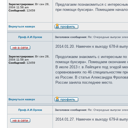
Предлагаем познакомиться с интересным
Зарегистрирован:
Вт сен 28,
2004 11:58 am
при помощи буксира». Помещаем начало 
Сообщений:
12459
Вернуться наверх
Проф.А.И.Орлов
Заголовок сообщения:
Re: Очередные выпуски эле
2014.01.20. Намечен к выходу 678-й вып
Продолжаем знакомить с интересным по
Зарегистрирован:
Вт сен 28,
2004 11:58 am
помощи буксира». Помещаем окончание с
Сообщений:
12459
В июле 2013 г. в Лейпциге под эгидой ме
соревнованиях по 46 специальностям пр
из России. В статье Александра Фролов
России заняла последнее место.
Вернуться наверх
Проф.А.И.Орлов
Заголовок сообщения:
Re: Очередные выпуски эле
2014.01.27. Намечен к выходу 679-й вып