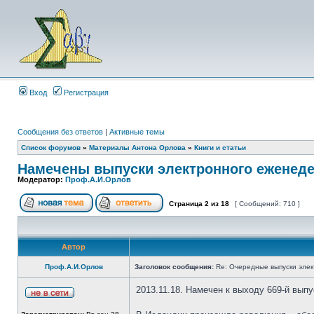
Вход
Регистрация
Сообщения без ответов
|
Активные темы
Список форумов
»
Материалы Антона Орлова
»
Книги и статьи
Намечены выпуски электронного еженеде
Модератор:
Проф.А.И.Орлов
Страница
2
из
18
[ Сообщений: 710 ]
Автор
Проф.А.И.Орлов
Заголовок сообщения:
Re: Очередные выпуски эле
2013.11.18. Намечен к выходу 669-й вып