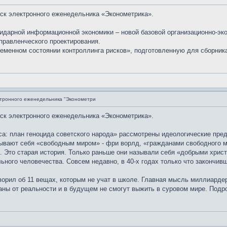
уск электронного еженедельника «Эконометрика».
идарной информационной экономики – новой базовой организационно-эк
правленческого проектирования.
менном состоянии контроллинга рисков», подготовленную для сборника 
ктронного еженедельника "Эконометри
уск электронного еженедельника «Эконометрика».
а: план геноцида советского народа» рассмотрены идеологические пред
зывают себя «свободным миром» - фри ворлд, «гражданами свободного 
и. Это старая история. Только раньше они называли себя «добрыми хри
ного человечества. Совсем недавно, в 40-х годах только что закончивш
орил об 11 вещах, которым не учат в школе. Главная мысль миллиардер
аны от реальности и в будущем не смогут выжить в суровом мире. Подро