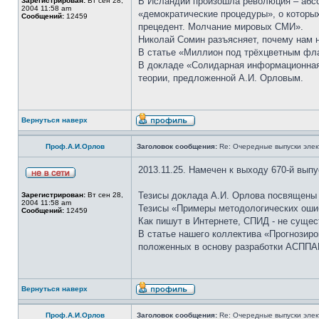
В Исландии произошла революция – абсол
Зарегистрирован:
Вт сен 28,
2004 11:58 am
«демократические процедуры», о которых
Сообщений:
12459
прецедент. Молчание мировых СМИ».
Николай Сомин разъясняет, почему нам 
В статье «Миллион под трёхцветным фла
В докладе «Солидарная информационная 
теории, предложенной А.И. Орловым.
Вернуться наверх
Проф.А.И.Орлов
Заголовок сообщения:
Re: Очередные выпуски эле
2013.11.25. Намечен к выходу 670-й вып
Тезисы доклада А.И. Орлова посвящены 
Зарегистрирован:
Вт сен 28,
2004 11:58 am
Тезисы «Примеры методологических оши
Сообщений:
12459
Как пишут в Интернете, СПИД - не сущес
В статье нашего коллектива «Прогнозир
положенных в основу разработки АСППАП
Вернуться наверх
Проф.А.И.Орлов
Заголовок сообщения:
Re: Очередные выпуски эле