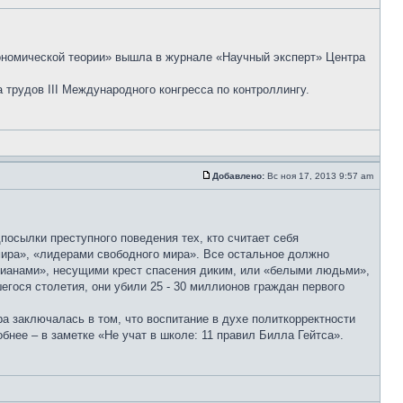
ономической теории» вышла в журнале «Научный эксперт» Центра
трудов III Международного конгресса по контроллингу.
Добавлено:
Вс ноя 17, 2013 9:57 am
посылки преступного поведения тех, кто считает себя
мира», «лидерами свободного мира». Все остальное должно
стианами», несущими крест спасения диким, или «белыми людьми»,
егося столетия, они убили 25 - 30 миллионов граждан первого
а заключалась в том, что воспитание в духе политкорректности
бнее – в заметке «Не учат в школе: 11 правил Билла Гейтса».