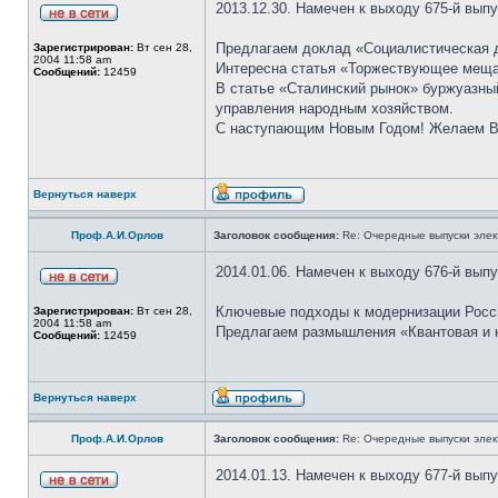
2013.12.30. Намечен к выходу 675-й вып
Предлагаем доклад «Социалистическая д
Зарегистрирован:
Вт сен 28,
2004 11:58 am
Интересна статья «Торжествующее мещан
Сообщений:
12459
В статье «Сталинский рынок» буржуазны
управления народным хозяйством.
С наступающим Новым Годом! Желаем Вам
Вернуться наверх
Проф.А.И.Орлов
Заголовок сообщения:
Re: Очередные выпуски эле
2014.01.06. Намечен к выходу 676-й вып
Ключевые подходы к модернизации Росси
Зарегистрирован:
Вт сен 28,
2004 11:58 am
Предлагаем размышления «Квантовая и к
Сообщений:
12459
Вернуться наверх
Проф.А.И.Орлов
Заголовок сообщения:
Re: Очередные выпуски эле
2014.01.13. Намечен к выходу 677-й вып