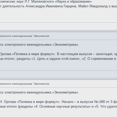
нических наук Л.Г. Малиновского «Наука и образование».
т деятельность Александра Ивановича Герцена. Майкл Макдоналд о выш
ктронного еженедельника "Эконометри
уск электронного еженедельника «Эконометрика».
 Орлова «Полвека в мире формул». В настоящем выпуске – аннотация, к
 итоги», разделы «1. Цель и задачи этой книги», «2. О соревновании в 
ктронного еженедельника "Эконометри
уск электронного еженедельника «Эконометрика».
И. Орлова «Полвека в мире формул». Начало – в выпуске No.680 от 3 ф
ные итоги» (разделы «4. Основные научные результаты» и «5. Что удал