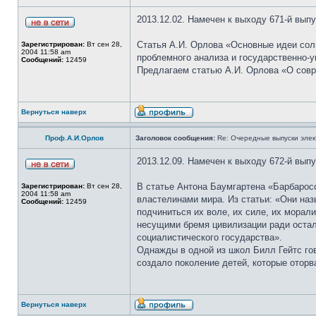
2013.12.02. Намечен к выходу 671-й вып
Статья А.И. Орлова «Основные идеи сол
Зарегистрирован:
Вт сен 28,
2004 11:58 am
проблемного анализа и государственно-у
Сообщений:
12459
Предлагаем статью А.И. Орлова «О совре
Вернуться наверх
Проф.А.И.Орлов
Заголовок сообщения:
Re: Очередные выпуски эле
2013.12.09. Намечен к выходу 672-й вып
В статье Антона Баумгартена «Барбаросс
Зарегистрирован:
Вт сен 28,
2004 11:58 am
властелинами мира. Из статьи: «Они на
Сообщений:
12459
подчиниться их воле, их силе, их морал
несущими бремя цивилизации ради осталь
социалистического государства».
Однажды в одной из школ Билл Гейтс гов
создало поколение детей, которые оторв
Вернуться наверх