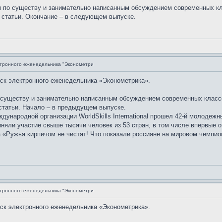
 по существу и занимательно написанным обсуждением современных кл
статьи. Окончание – в следующем выпуске.
ктронного еженедельника "Эконометри
уск электронного еженедельника «Эконометрика».
 существу и занимательно написанным обсуждением современных классо
татьи. Начало – в предыдущем выпуске.
ждународной организации WorldSkills International прошел 42-й молодеж
иняли участие свыше тысячи человек из 53 стран, в том числе впервые
а «Ружья кирпичом не чистят! Что показали россияне на мировом чемпи
ктронного еженедельника "Эконометри
уск электронного еженедельника «Эконометрика».