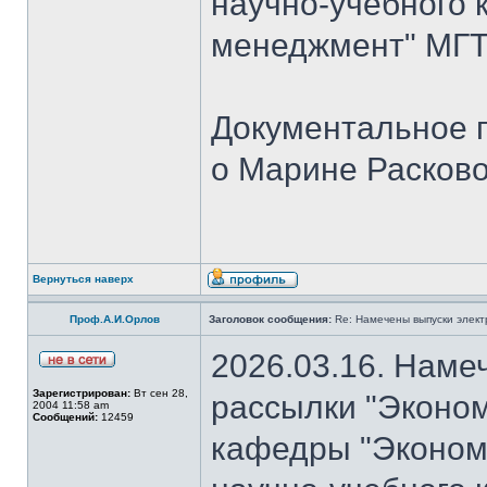
научно-учебного 
менеджмент" МГТУ
Документальное 
о Марине Расков
Вернуться наверх
Проф.А.И.Орлов
Заголовок сообщения:
Re: Намечены выпуски элект
2026.03.16. Наме
Зарегистрирован:
Вт сен 28,
рассылки "Эконом
2004 11:58 am
Сообщений:
12459
кафедры "Экономи