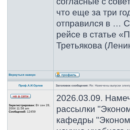
согласные с совет
что еще за три го
отправился в … С
рейсе в статье «
Третьякова (Лени
Вернуться наверх
Проф.А.И.Орлов
Заголовок сообщения:
Re: Намечены выпуски элект
2026.03.09. Наме
Зарегистрирован:
Вт сен 28,
рассылки "Эконом
2004 11:58 am
Сообщений:
12459
кафедры "Экономи