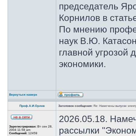
председатель Яро
Корнилов в стать
По мнению профе
наук В.Ю. Катасо
главной угрозой 
экономики.
Вернуться наверх
Проф.А.И.Орлов
Заголовок сообщения:
Re: Намечены выпуски элект
2026.05.18. Наме
Зарегистрирован:
Вт сен 28,
рассылки "Эконом
2004 11:58 am
Сообщений:
12459