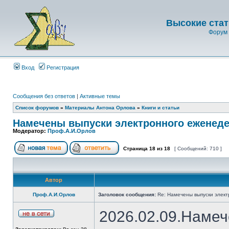
Высокие стат
Форум 
Вход
Регистрация
Сообщения без ответов
|
Активные темы
Список форумов
»
Материалы Антона Орлова
»
Книги и статьи
Намечены выпуски электронного еженеде
Модератор:
Проф.А.И.Орлов
Страница
18
из
18
[ Сообщений: 710 ]
Автор
Проф.А.И.Орлов
Заголовок сообщения:
Re: Намечены выпуски элект
2026.02.09.Намеч