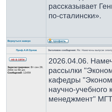
рассказывает Ген
по-сталински».
Вернуться наверх
Проф.А.И.Орлов
Заголовок сообщения:
Re: Намечены выпуски элект
2026.04.06. Наме
Зарегистрирован:
Вт сен 28,
рассылки "Эконом
2004 11:58 am
Сообщений:
12459
кафедры "Экономи
научно-учебного 
менеджмент" МГТУ