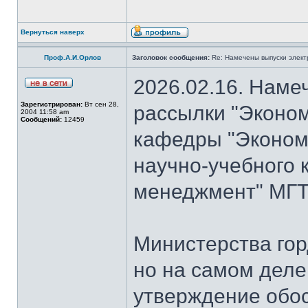
Вернуться наверх
Проф.А.И.Орлов
Заголовок сообщения:
Re: Намечены выпуски элект
2026.02.16. Наме
Зарегистрирован:
Вт сен 28,
рассылки "Эконом
2004 11:58 am
Сообщений:
12459
кафедры "Экономи
научно-учебного 
менеджмент" МГТУ
Министерства гор
но на самом деле
утверждение обо