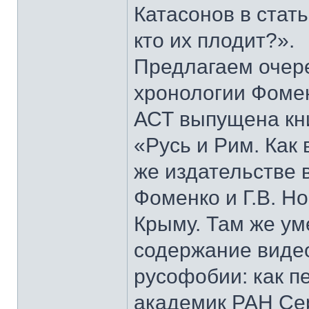
Катасонов в стат
кто их плодит?».
Предлагаем очер
хронологии Фомен
АСТ выпущена кни
«Русь и Рим. Как 
же издательстве 
Фоменко и Г.В. Н
Крыму. Там же у
содержание виде
русофобии: как п
академик РАН Сер