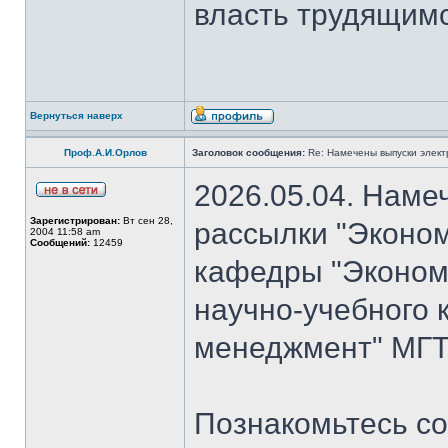
власть трудящимся
Вернуться наверх
Проф.А.И.Орлов
Заголовок сообщения:
Re: Намечены выпуски элект
2026.05.04. Наме
Зарегистрирован:
Вт сен 28,
рассылки "Эконом
2004 11:58 am
Сообщений:
12459
кафедры "Экономи
научно-учебного 
менеджмент" МГТУ
Познакомьтесь со