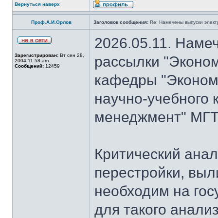
Вернуться наверх
Проф.А.И.Орлов
Заголовок сообщения:
Re: Намечены выпуски элект
2026.05.11. Наме
Зарегистрирован:
Вт сен 28,
рассылки "Эконом
2004 11:58 am
Сообщений:
12459
кафедры "Экономи
научно-учебного 
менеджмент" МГТУ
Критический анал
перестройки, выл
необходим на гос
для такого анализ