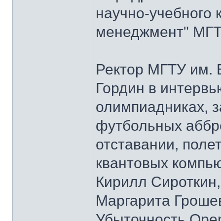
научно-учебного 
менеджмент" МГТУ
Ректор МГТУ им.
Гордин в интервь
олимпиадниках, з
футбольных аббре
отставании, полет
квантовых компью
Кирилл Сироткин
Маргарита Гроше
Убыточность Open