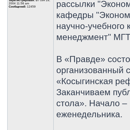
Зарегистрирован:
Вт сен 28,
рассылки "Эконом
2004 11:58 am
Сообщений:
12459
кафедры "Экономи
научно-учебного 
менеджмент" МГТУ
В «Правде» состо
организованный 
«Косыгинская реф
Заканчиваем публ
стола». Начало 
еженедельника.