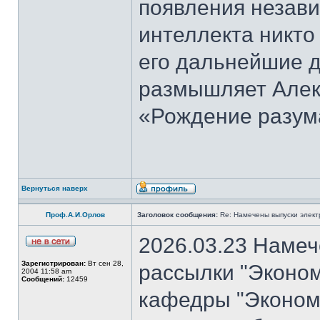
появления незави
интеллекта никто
его дальнейшие д
размышляет Алекс
«Рождение разум
Вернуться наверх
Проф.А.И.Орлов
Заголовок сообщения:
Re: Намечены выпуски элект
2026.03.23 Намеч
Зарегистрирован:
Вт сен 28,
рассылки "Эконом
2004 11:58 am
Сообщений:
12459
кафедры "Экономи