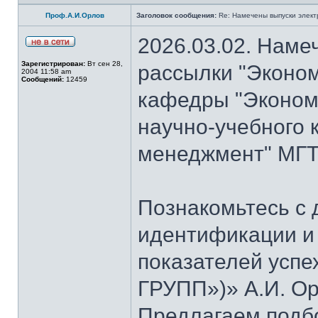
Проф.А.И.Орлов
Заголовок сообщения:
Re: Намечены выпуски элект
2026.03.02. Наме
Зарегистрирован:
Вт сен 28,
рассылки "Эконом
2004 11:58 am
Сообщений:
12459
кафедры "Экономи
научно-учебного 
менеджмент" МГТУ
Познакомьтесь с
идентификации и
показателей успе
ГРУПП»)» А.И. Ор
Предлагаем подб