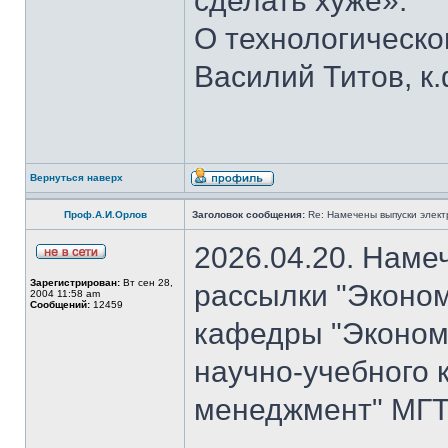
сделать хуже».
О технологическ
Василий Титов, к.
Вернуться наверх
Проф.А.И.Орлов
Заголовок сообщения:
Re: Намечены выпуски элект
2026.04.20. Наме
Зарегистрирован:
Вт сен 28,
рассылки "Эконом
2004 11:58 am
Сообщений:
12459
кафедры "Экономи
научно-учебного 
менеджмент" МГТУ