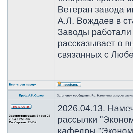
Ветеран завода и
А.Л. Вождаев в с
Заводы работали
рассказывает о 
связанных с Люб
Вернуться наверх
Проф.А.И.Орлов
Заголовок сообщения:
Re: Намечены выпуски элект
2026.04.13. Наме
Зарегистрирован:
Вт сен 28,
рассылки "Эконом
2004 11:58 am
Сообщений:
12459
кафедры "Экономи