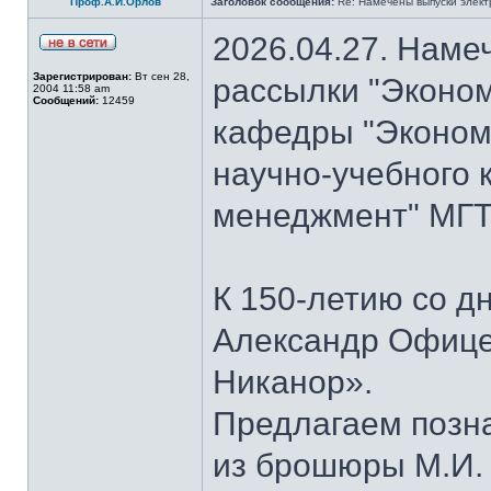
Проф.А.И.Орлов
Заголовок сообщения:
Re: Намечены выпуски элект
2026.04.27. Наме
Зарегистрирован:
Вт сен 28,
рассылки "Эконом
2004 11:58 am
Сообщений:
12459
кафедры "Экономи
научно-учебного 
менеджмент" МГТУ
К 150-летию со д
Александр Офице
Никанор».
Предлагаем позн
из брошюры М.И.