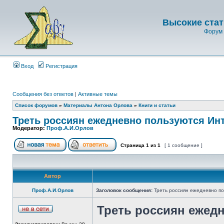
Высокие стат
Форум 
Вход
Регистрация
Сообщения без ответов
|
Активные темы
Список форумов
»
Материалы Антона Орлова
»
Книги и статьи
Треть россиян ежедневно пользуются Ин
Модератор:
Проф.А.И.Орлов
Страница
1
из
1
[ 1 сообщение ]
Автор
Проф.А.И.Орлов
Заголовок сообщения:
Треть россиян ежедневно п
Треть россиян ежед