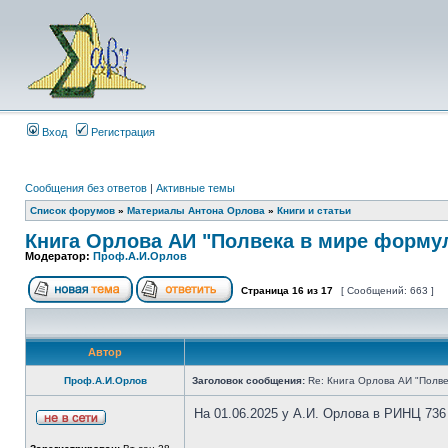
Вход
Регистрация
Сообщения без ответов
|
Активные темы
Список форумов
»
Материалы Антона Орлова
»
Книги и статьи
Книга Орлова АИ "Полвека в мире форму
Модератор:
Проф.А.И.Орлов
Страница
16
из
17
[ Сообщений: 663 ]
Автор
Проф.А.И.Орлов
Заголовок сообщения:
Re: Книга Орлова АИ "Полве
На 01.06.2025 у А.И. Орлова в РИНЦ 736