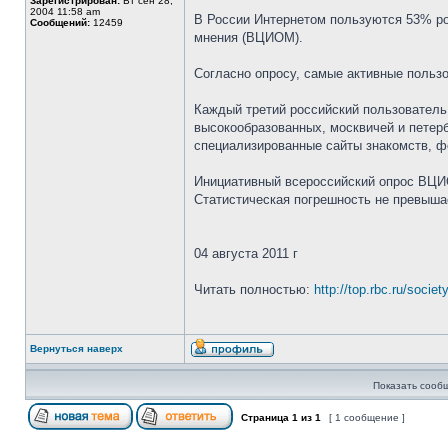
Зарегистрирован:
Вт сен 28,
2004 11:58 am
В России Интернетом пользуются 53% рос
Сообщений:
12459
мнения (ВЦИОМ).
Согласно опросу, самые активные пользо
Каждый третий российский пользователь 
высокообразованных, москвичей и петер
специализированные сайты знакомств, ф
Инициативный всероссийский опрос ВЦИОМ
Статистическая погрешность не превыша
04 августа 2011 г
Читать полностью:
http://top.rbc.ru/socie
Вернуться наверх
Показать сооб
Страница
1
из
1
[ 1 сообщение ]