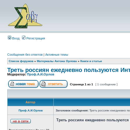
Вход
Регистрация
Сообщения без ответов
|
Активные темы
Список форумов
»
Материалы Антона Орлова
»
Книги и статьи
Треть россиян ежедневно пользуются Ин
Модератор:
Проф.А.И.Орлов
Страница
1
из
1
[ 1 сообщение ]
Автор
Проф.А.И.Орлов
Заголовок сообщения:
Треть россиян ежедневно п
Треть россиян ежедневно пользуются