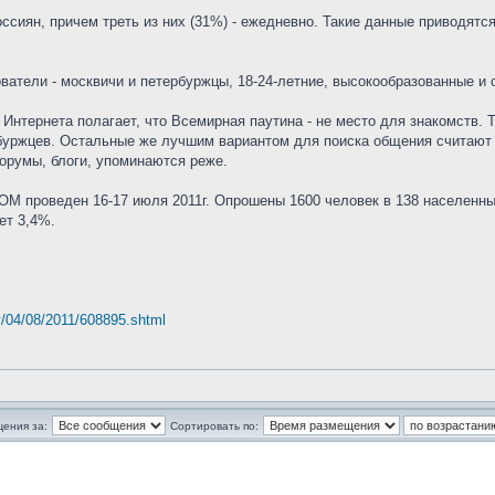
сиян, причем треть из них (31%) - ежедневно. Такие данные приводятс
ватели - москвичи и петербуржцы, 18-24-летние, высокообразованные и
Интернета полагает, что Всемирная паутина - не место для знакомств. Т
буржцев. Остальные же лучшим вариантом для поиска общения считают с
орумы, блоги, упоминаются реже.
 проведен 16-17 июля 2011г. Опрошены 1600 человек в 138 населенных 
ет 3,4%.
ty/04/08/2011/608895.shtml
щения за:
Сортировать по: