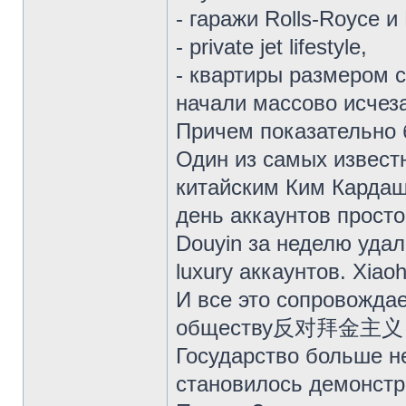
- гаражи Rolls-Royce и 
- private jet lifestyle,
- квартиры размером с
начали массово исчеза
Причем показательно 
Один из самых извест
китайским Ким Кардаш
день аккаунтов просто
Douyin за неделю удал
luxury аккаунтов. Xia
И все это сопровожда
обществу反对拜金主义 «бо
Государство больше н
становилось демонстр