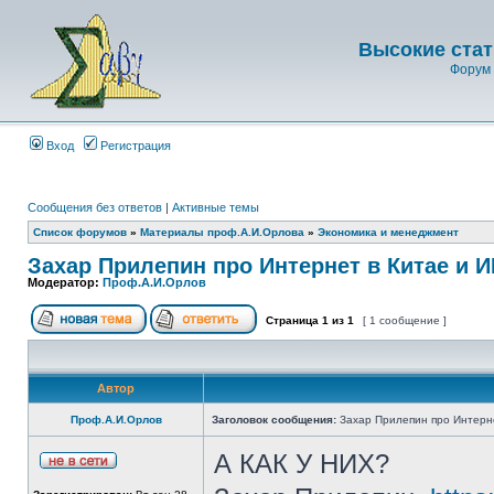
Высокие стат
Форум 
Вход
Регистрация
Сообщения без ответов
|
Активные темы
Список форумов
»
Материалы проф.А.И.Орлова
»
Экономика и менеджмент
Захар Прилепин про Интернет в Китае и 
Модератор:
Проф.А.И.Орлов
Страница
1
из
1
[ 1 сообщение ]
Автор
Проф.А.И.Орлов
Заголовок сообщения:
Захар Прилепин про Интерне
А КАК У НИХ?