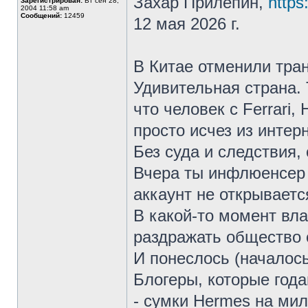
Захар Прилепин,
https
Зарегистрирован:
Вт сен 28,
2004 11:58 am
Сообщений:
12459
12 мая 2026 г.
В Китае отменили тра
Удивительная страна. 
что человек с Ferrari
просто исчез из интерн
Без суда и следствия,
Вчера ты инфлюенсер 
аккаунт не открываетс
В какой-то момент вла
раздражать общество 
И понеслось (началось
Блогеры, которые год
- сумки Hermes на ми