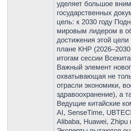
уделяет большое вним
государственных доку
цель: к 2030 году По
мировым лидером в об
достижения этой цели
плане КНР (2026–2030 
итогам сессии Всекит
Важный элемент новог
охватывающая не толь
отрасли экономики, в
здравоохранение), а т
Ведущие китайские ко
AI, SenseTime, UBTECH 
Alibaba, Huawei, Zhipu 
Эксперты пытаются оце