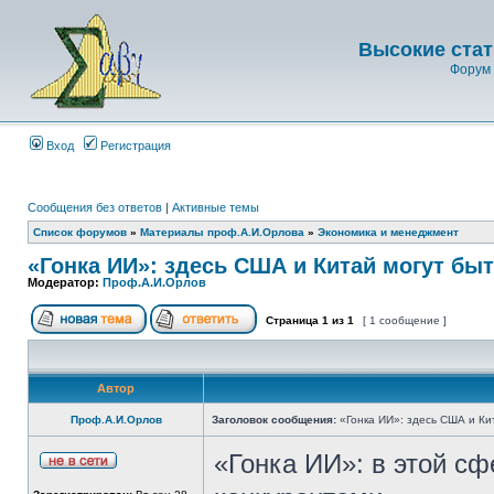
Высокие стат
Форум 
Вход
Регистрация
Сообщения без ответов
|
Активные темы
Список форумов
»
Материалы проф.А.И.Орлова
»
Экономика и менеджмент
«Гонка ИИ»: здесь США и Китай могут бы
Модератор:
Проф.А.И.Орлов
Страница
1
из
1
[ 1 сообщение ]
Автор
Проф.А.И.Орлов
Заголовок сообщения:
«Гонка ИИ»: здесь США и Ки
«Гонка ИИ»: в этой с