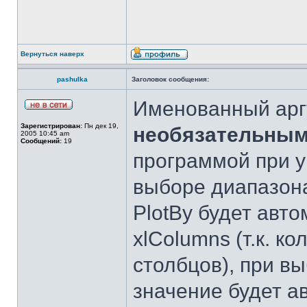
Вернуться наверх
pashulka
Заголовок сообщения:
Именованный аргу
Зарегистрирован:
Пн дек 19,
необязательны
2005 10:45 am
Сообщений:
19
программой при у
выборе диапазона
PlotBy будет авт
xlColumns (т.к. к
столбцов), при вы
значение будет а