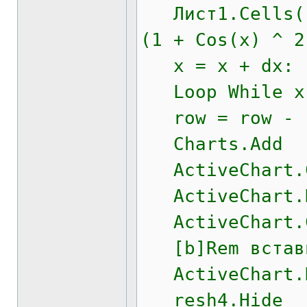
Лист1.Cells(ro
(1 + Cos(x) ^ 2
x = x + dx: r
Loop While x 
row = row - 
Charts.Add
ActiveChart.C
ActiveChart.H
ActiveChart.Ch
[b]Rem вставит
ActiveChart.H
resh4.Hide