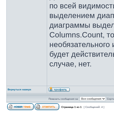
по всей видимост
выделением диапа
диаграммы выделе
Columns.Count, т
необязательного 
будет действител
случае, нет.
Вернуться наверх
Показать сообщения за:
Сорти
Страница
1
из
1
[ Сообщений: 4 ]