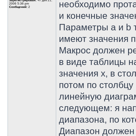
Зарегистрирован:
Чт дек 21,
необходимо прот
2006 5:36 pm
Сообщений:
2
и конечные значе
Параметры a и b 
имеют значения п
Макрос должен р
в виде таблицы на
значения х, в сто
потом по столбцу
линейную диаграм
следующем: я нап
диапазона, по ко
Диапазон должен 