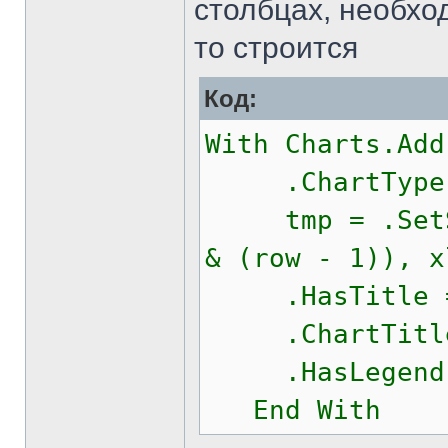
столбцах, необход
то строится
Код:
With Charts.Add
.ChartType =
tmp = .SetSou
& (row - 1)), x
.HasTitle =
.ChartTitle.
.HasLegend 
End With