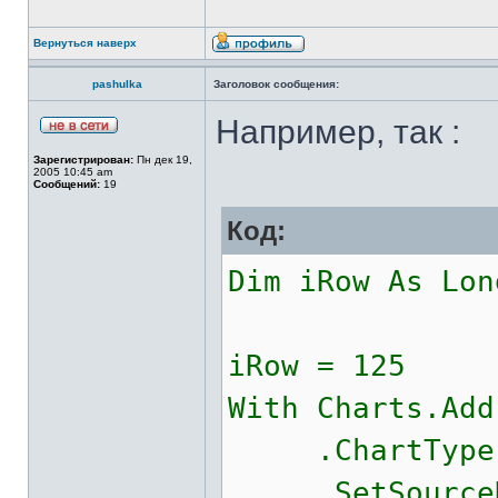
Вернуться наверх
pashulka
Заголовок сообщения:
Например, так :
Зарегистрирован:
Пн дек 19,
2005 10:45 am
Сообщений:
19
Код:
Dim iRow As Lon
iRow = 125
With Charts.Add
.ChartType =
.SetSourceD