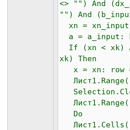
<> "") And (dx_
"") And (b_inpu
xn = xn_input:
a = a_input: b
If (xn < xk) A
xk) Then
x = xn: row 
Лист1.Range("
Selection.Cl
Лист1.Range("
Do
Лист1.Cells(r