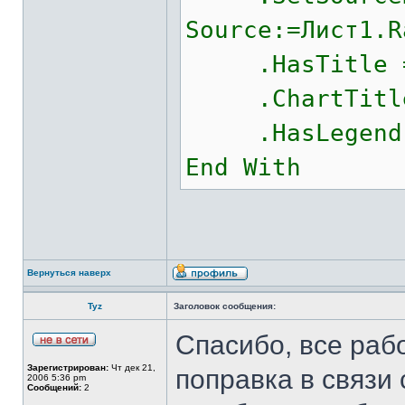
Source:=Лист1.R
.HasTitle =
.ChartTitle.
.HasLegend 
End With
Вернуться наверх
Tyz
Заголовок сообщения:
Спасибо, все раб
Зарегистрирован:
Чт дек 21,
поправка в связи
2006 5:36 pm
Сообщений:
2