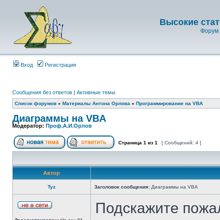
Высокие стат
Форум 
Вход
Регистрация
Сообщения без ответов
|
Активные темы
Список форумов
»
Материалы Антона Орлова
»
Программирование на VBA
Диаграммы на VBA
Модератор:
Проф.А.И.Орлов
Страница
1
из
1
[ Сообщений: 4 ]
Автор
Tyz
Заголовок сообщения:
Диаграммы на VBA
Подскажите пожал