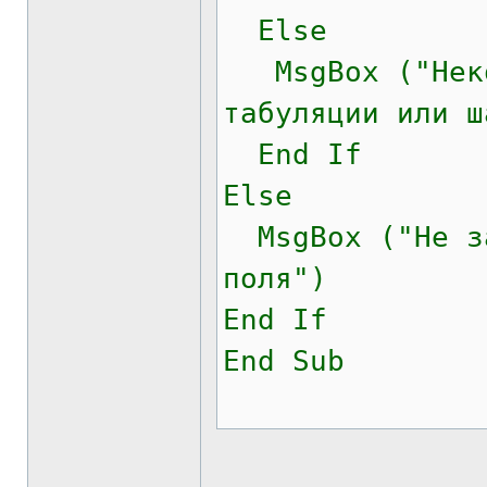
Else
MsgBox ("Некор
табуляции или ш
End If
Else
MsgBox ("Не за
поля")
End If
End Sub