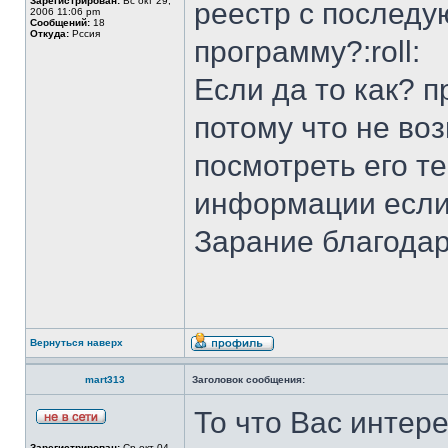
Зарегистрирован:
Вс окт 29,
реестр с последу
2006 11:06 pm
Сообщений:
18
Откуда:
Рссия
программу?:roll:
Если да то как? 
потому что не во
посмотреть его те
информации если 
Зарание благодар
Вернуться наверх
mart313
Заголовок сообщения:
То что Вас интере
Зарегистрирован:
Ср окт 04,