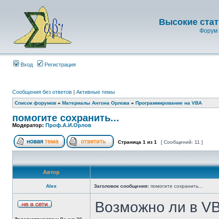
Высокие стат
Форум 
Вход
Регистрация
Сообщения без ответов
|
Активные темы
Список форумов
»
Материалы Антона Орлова
»
Программирование на VBA
помогите сохранить...
Модератор:
Проф.А.И.Орлов
Страница
1
из
1
[ Сообщений: 11 ]
Автор
Аlex
Заголовок сообщения:
помогите сохранить...
Возможно ли в V