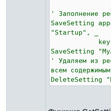
' Заполнение ре
SaveSetting app
"Startup", _
key := "To
SaveSetting "My
' Удаляем из ре
всем содержимым
DeleteSetting "