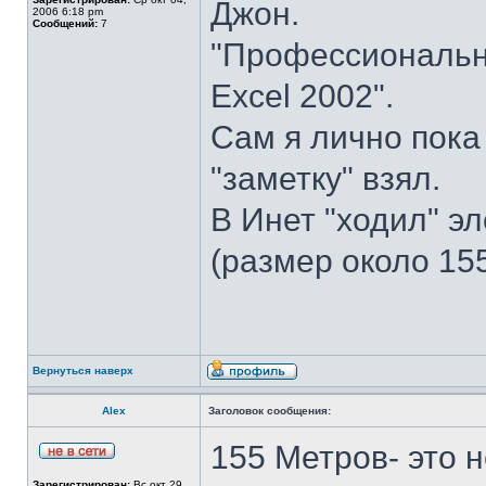
Джон.
2006 6:18 pm
Сообщений:
7
"Профессиональн
Excel 2002".
Сам я лично пока 
"заметку" взял.
В Инет "ходил" эл
(размер около 15
Вернуться наверх
Аlex
Заголовок сообщения:
155 Mетров- это н
Зарегистрирован:
Вс окт 29,