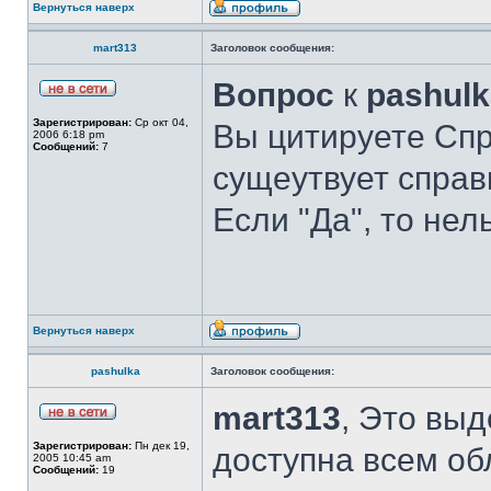
Вернуться наверх
mart313
Заголовок сообщения:
Вопрос
к
pashulk
Зарегистрирован:
Ср окт 04,
Вы цитируете Спр
2006 6:18 pm
Сообщений:
7
сущеутвует справ
Если "Да", то нел
Вернуться наверх
pashulka
Заголовок сообщения:
mart313
, Это выд
Зарегистрирован:
Пн дек 19,
доступна всем об
2005 10:45 am
Сообщений:
19