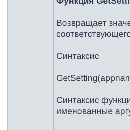
Функция GetSett
Возвращает значе
соответствующег
Синтаксис
GetSetting(appname,
Синтаксис функци
именованные арг