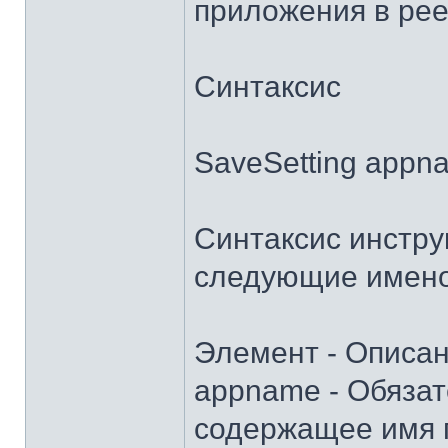
приложения в рее
Синтаксис
SaveSetting appnam
Синтаксис инстру
следующие имено
Элемент - Описа
appname - Обяза
содержащее имя п