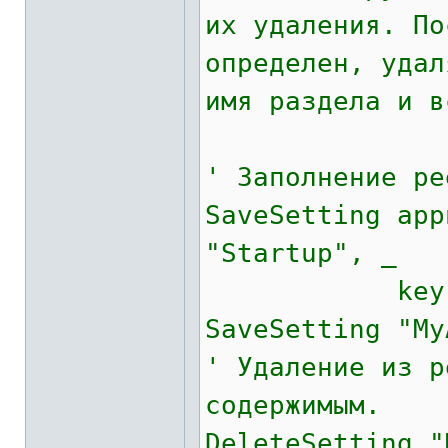
их удаления. По
определен, удал
имя раздела и в
' Заполнение ре
SaveSetting app
"Startup", _
key := "To
SaveSetting "My
' Удаление из р
содержимым.
DeleteSetting "