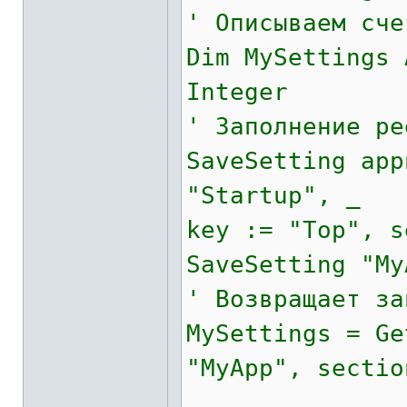
' Описываем сче
Dim MySettings 
Integer
' Заполнение ре
SaveSetting app
"Startup", _
key := "Top", s
SaveSetting "My
' Возвращает за
MySettings = Ge
"MyApp", sectio