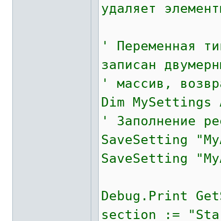
удаляет элемент
' Переменная ти
записан двумерн
' массив, возвр
Dim MySettings 
' Заполнение ре
SaveSetting "My
SaveSetting "My
Debug.Print Get
section := "Sta