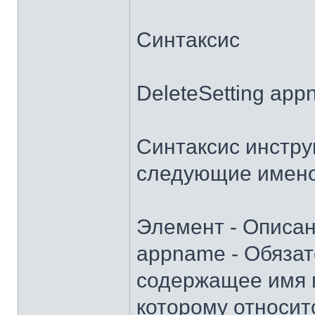
Синтаксис
DeleteSetting appn
Синтаксис инстру
следующие имено
Элемент - Описа
appname - Обяза
содержащее имя п
которому относит