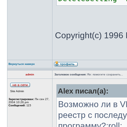
Copyright(c) 1996 
Вернуться наверх
admin
Заголовок сообщения:
Re: помогите сохранить...
Аlex писал(а):
Site Admin
Зарегистрирован:
Пн сен 27,
Возможно ли в V
2004 10:26 pm
Сообщений:
115
реестр с послед
программу?:roll: