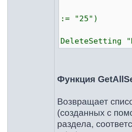
key := 
:= "25")
DeleteSetting "
Функция GetAllSe
Возвращает списо
(созданных с пом
раздела, соответ