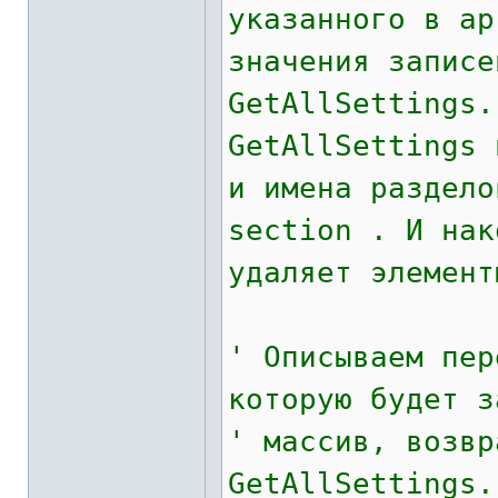
указанного в ар
значения записе
GetAllSettings.
GetAllSettings 
и имена раздело
section . И нак
удаляет элемент
' Описываем пер
которую будет з
' массив, возвр
GetAllSettings.