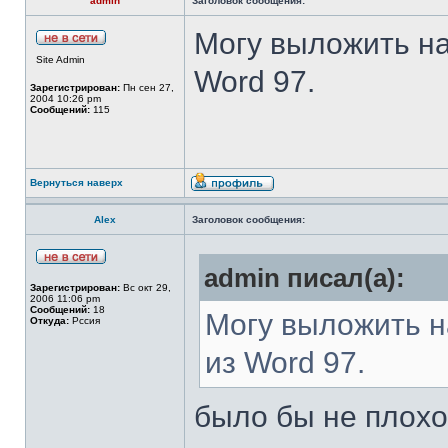
admin
Заголовок сообщения:
Могу выложить на
Site Admin
Word 97.
Зарегистрирован:
Пн сен 27,
2004 10:26 pm
Сообщений:
115
Вернуться наверх
Аlex
Заголовок сообщения:
admin писал(а):
Зарегистрирован:
Вс окт 29,
2006 11:06 pm
Сообщений:
18
Могу выложить н
Откуда:
Рссия
из Word 97.
было бы не плохо.