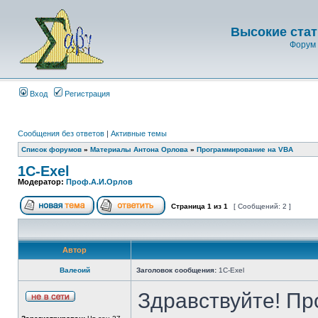
Высокие стат
Форум 
Вход
Регистрация
Сообщения без ответов
|
Активные темы
Список форумов
»
Материалы Антона Орлова
»
Программирование на VBA
1C-Exel
Модератор:
Проф.А.И.Орлов
Страница
1
из
1
[ Сообщений: 2 ]
Автор
Валеоий
Заголовок сообщения:
1C-Exel
Здравствуйте! П