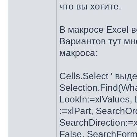
что вы хотите.
В макросе Excel в
Вариантов тут мн
макроса:
Cells.Select ' вы
Selection.Find(What
LookIn:=xlValues, 
:=xlPart, SearchO
SearchDirection:=
False, SearchForma