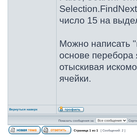
Selection.FindNext
число 15 на выд
Можно написать "
основе перебора 
отыскивая искомо
ячейки.
Вернуться наверх
Показать сообщения за:
Сорти
Страница
1
из
1
[ Сообщений: 2 ]