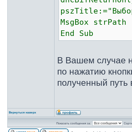
pszTitle:="Выбо
MsgBox strPath 
End Sub
В Вашем случае н
по нажатию кнопк
полученный путь в
Вернуться наверх
Показать сообщения за:
Сорти