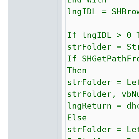
lngIDL = SHBro
If lngIDL > 0 
strFolder = St
If SHGetPathFr
Then
strFolder = Le
strFolder, vbN
lngReturn = dh
Else
strFolder = Le