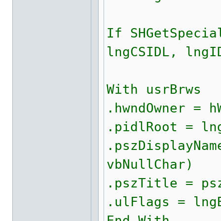
If SHGetSpecia
lngCSIDL, lngI
With usrBrws
.hwndOwner = h
.pidlRoot = ln
.pszDisplayNam
vbNullChar)
.pszTitle = ps
.ulFlags = lng
End With