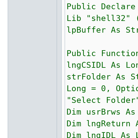
Public Declare
Lib "shell32" 
lpBuffer As St
Public Functio
lngCSIDL As Lo
strFolder As S
Long = 0, Opti
"Select Folder
Dim usrBrws As
Dim lngReturn 
Dim lngIDL As 