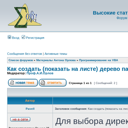
Высокие стат
Форум 
Вход
Регистрация
Сообщения без ответов
|
Активные темы
Список форумов
»
Материалы Антона Орлова
»
Программирование на VBA
Как создать (показать на листе) дерево па
Модератор:
Проф.А.И.Орлов
Страница
1
из
1
[ Сообщений: 2 ]
Автор
Pavell
Заголовок сообщения:
Как создать (показать на лис
Для выбора дирек