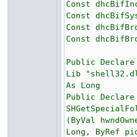
Const dhcBifIn
Const dhcBifSy
Const dhcBifBr
Const dhcBifBr
Public Declare
Lib "shell32.d
As Long
Public Declare
SHGetSpecialFo
(ByVal hwndOwn
Long, ByRef pi