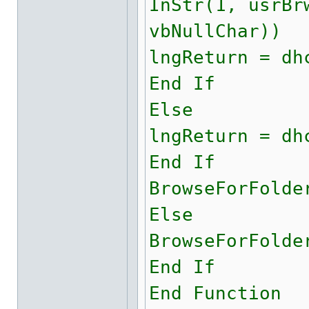
InStr(1, usrBr
vbNullChar))
lngReturn = dh
End If
Else
lngReturn = dh
End If
BrowseForFolde
Else
BrowseForFolde
End If
End Function