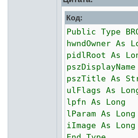
Код:
Public Type BR
hwndOwner As L
pidlRoot As Lo
pszDisplayName
pszTitle As St
ulFlags As Lon
lpfn As Long
lParam As Long
iImage As Long
End Type