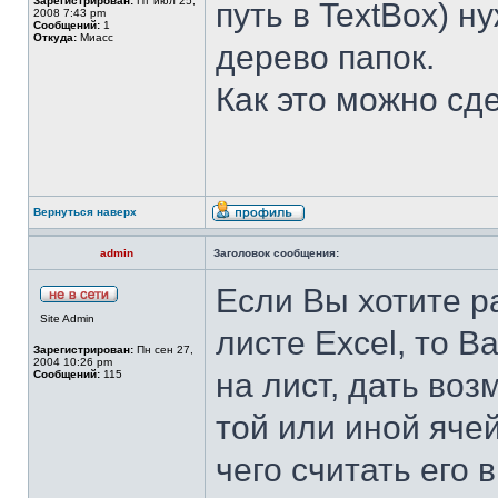
Зарегистрирован:
Пт июл 25,
путь в TextBox) н
2008 7:43 pm
Сообщений:
1
Откуда:
Миасс
дерево папок.
Как это можно сд
Вернуться наверх
admin
Заголовок сообщения:
Если Вы хотите р
Site Admin
листе Excel, то В
Зарегистрирован:
Пн сен 27,
2004 10:26 pm
на лист, дать во
Сообщений:
115
той или иной ячей
чего считать его 