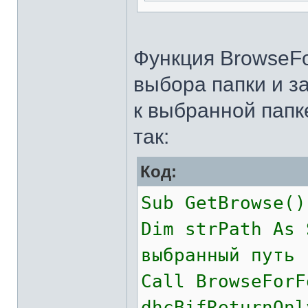
Функция BrowseFo
выбора папки и з
к выбранной папк
так:
Код:
Sub GetBrowse()
Dim strPath As 
выбранный путь
Call BrowseForF
dhcBifReturnOnl