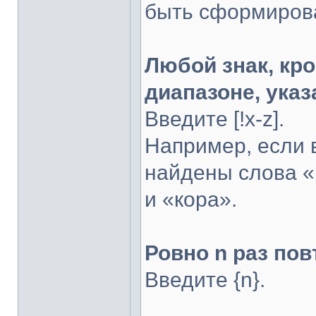
быть сформирова
Любой знак, кро
диапазоне, указ
Введите [!x-z].
Например, если в
найдены слова «к
и «кора».
Ровно n раз по
Введите {n}.