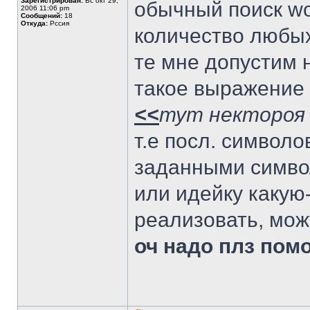
Зарегистрирован:
Вс окт 29,
обычный поиск wo
2006 11:06 pm
Сообщений:
18
Откуда:
Рссия
количество любых
те мне допустим 
такое выражение 
<<
тут нектороя
т.е посл. символ
заданными симво
или идейку какую
реализовать, мож
оч надо плз помо