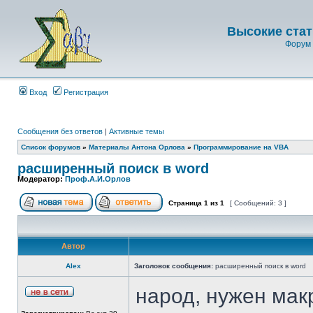
Высокие стат
Форум 
Вход
Регистрация
Сообщения без ответов
|
Активные темы
Список форумов
»
Материалы Антона Орлова
»
Программирование на VBA
расширенный поиск в word
Модератор:
Проф.А.И.Орлов
Страница
1
из
1
[ Сообщений: 3 ]
Автор
Аlex
Заголовок сообщения:
расширенный поиск в word
народ, нужен мак