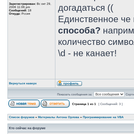
Зарегистрирован:
Вс окт 29,
догадаться ((
2006 11:06 pm
Сообщений:
18
Откуда:
Рссия
Единственное че
способа?
наприм
количество симв
\d - не канает!
Вернуться наверх
Показать сообщения за:
Сорти
Страница
1
из
1
[ Сообщений: 3 ]
Список форумов
»
Материалы Антона Орлова
»
Программирование на VBA
Кто сейчас на форуме