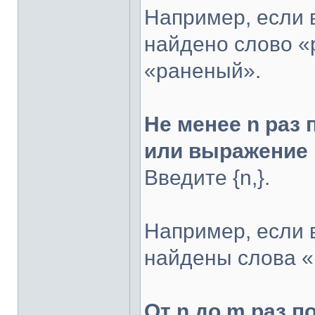
Например, если в
найдено слово «
«раненый».
Не менее n раз
или выражение
Введите {n,}.
Например, если в
найдены слова «
От n до m раз 