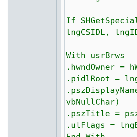
If SHGetSpecia
lngCSIDL, lngI
With usrBrws
.hwndOwner = h
.pidlRoot = ln
.pszDisplayNam
vbNullChar)
.pszTitle = ps
.ulFlags = lng
End With