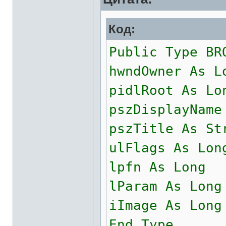
Код:
Public Type BR
hwndOwner As L
pidlRoot As Lo
pszDisplayName
pszTitle As St
ulFlags As Lon
lpfn As Long
lParam As Long
iImage As Long
End Type