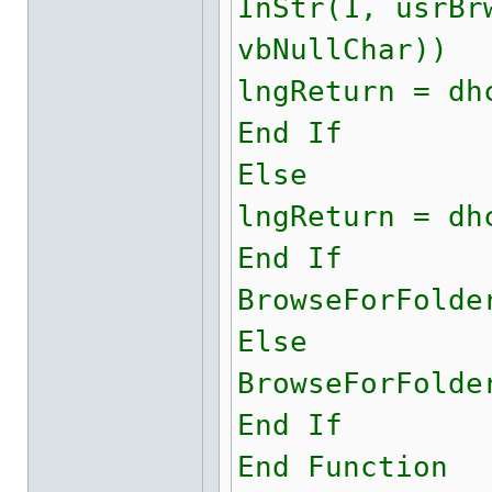
InStr(1, usrBr
vbNullChar))
lngReturn = dh
End If
Else
lngReturn = dh
End If
BrowseForFolde
Else
BrowseForFolde
End If
End Function