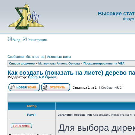
Высокие стат
Форум 
Вход
Регистрация
Сообщения без ответов
|
Активные темы
Список форумов
»
Материалы Антона Орлова
»
Программирование на VBA
Как создать (показать на листе) дерево па
Модератор:
Проф.А.И.Орлов
Страница
1
из
1
[ Сообщений: 2 ]
Автор
Pavell
Заголовок сообщения:
Как создать (показать на лис
Для выбора дирек