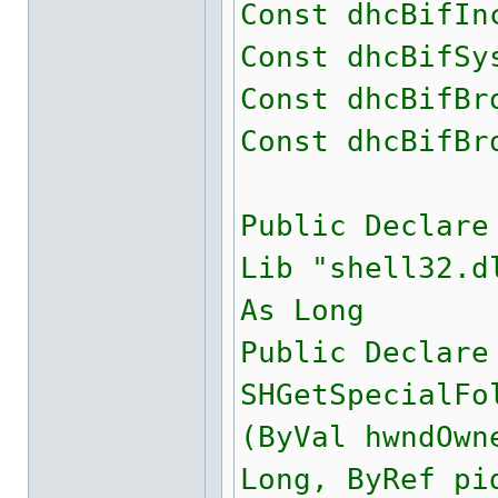
Const dhcBifIn
Const dhcBifSy
Const dhcBifBr
Const dhcBifBr
Public Declare
Lib "shell32.d
As Long
Public Declare
SHGetSpecialFo
(ByVal hwndOwn
Long, ByRef pi