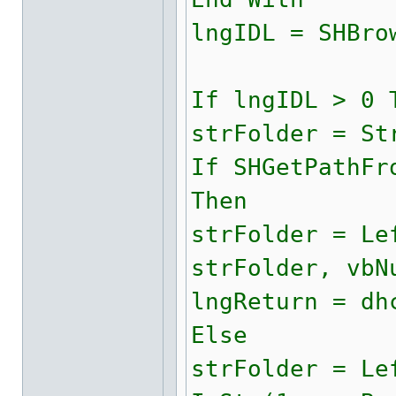
lngIDL = SHBro
If lngIDL > 0 
strFolder = St
If SHGetPathFr
Then
strFolder = Le
strFolder, vbN
lngReturn = dh
Else
strFolder = Le