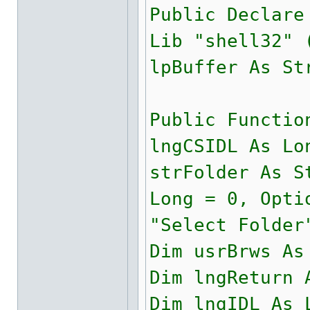
Public Declare
Lib "shell32" 
lpBuffer As St
Public Functio
lngCSIDL As Lo
strFolder As S
Long = 0, Opti
"Select Folder
Dim usrBrws As
Dim lngReturn 
Dim lngIDL As 