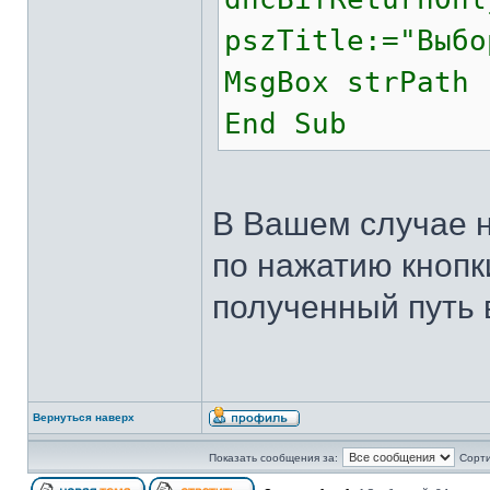
pszTitle:="Выбо
MsgBox strPath 
End Sub
В Вашем случае н
по нажатию кнопк
полученный путь в
Вернуться наверх
Показать сообщения за:
Сорти