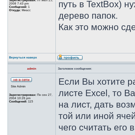
Зарегистрирован:
Пт июл 25,
путь в TextBox) н
2008 7:43 pm
Сообщений:
1
Откуда:
Миасс
дерево папок.
Как это можно сд
Вернуться наверх
admin
Заголовок сообщения:
Если Вы хотите р
Site Admin
листе Excel, то В
Зарегистрирован:
Пн сен 27,
2004 10:26 pm
на лист, дать во
Сообщений:
115
той или иной ячей
чего считать его 