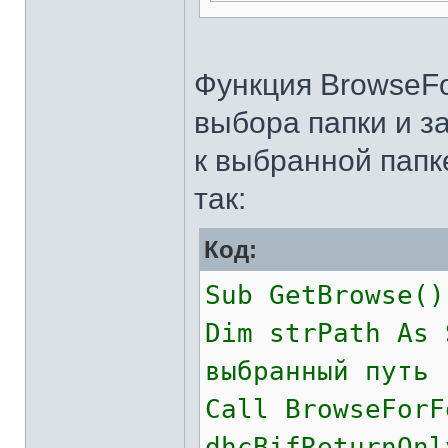
Функция BrowseFo
выбора папки и з
к выбранной папк
так:
Код:
Sub GetBrowse()
Dim strPath As 
выбранный путь
Call BrowseForF
dhcBifReturnOnl