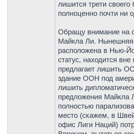
лишится трети своего
полноценно почти ни 
Обращу внимание на 
Майкла Ли. Нынешняя 
расположена в Нью-Йо
статус, находится вн
предлагает лишить ОО
здание ООН под амер
лишить дипломатическо
предложения Майкла Л
полностью парализова
место (скажем, в Шве
офис Лиги Наций) пот
Впрочем, пытаться со