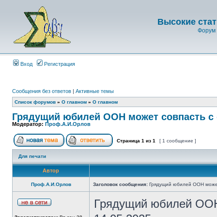
Высокие стат
Форум 
Вход
Регистрация
Сообщения без ответов
|
Активные темы
Список форумов
»
О главном
»
О главном
Грядущий юбилей ООН может совпасть с 
Модератор:
Проф.А.И.Орлов
Страница
1
из
1
[ 1 сообщение ]
Для печати
Автор
Проф.А.И.Орлов
Заголовок сообщения:
Грядущий юбилей ООН может
Грядущий юбилей ООН 