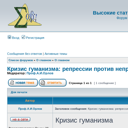
Высокие стат
Форум 
Вход
Регистрация
Сообщения без ответов
|
Активные темы
Список форумов
»
О главном
»
О главном
Кризис гуманизма: репрессии против неп
Модератор:
Проф.А.И.Орлов
Страница
1
из
1
[ 1 сообщение ]
Для печати
Автор
Проф.А.И.Орлов
Заголовок сообщения:
Кризис гуманизма: репресси
Кризис гуманизма