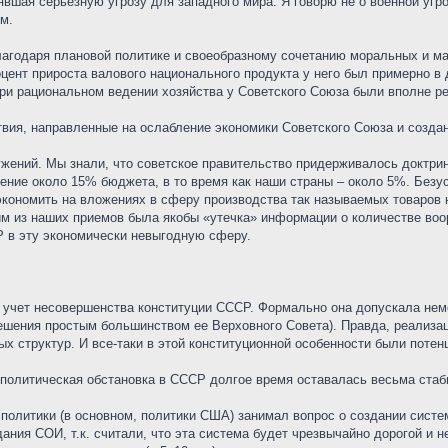
явшая серьезную угрозу для западного мира. Я говорю не о военной угр
м.
лагодаря плановой политике и своеобразному сочетанию моральных и м
цент прироста валового национального продукта у него был примерно в 
ри рациональном ведении хозяйства у Советского Союза были вполне р
ия, направленные на ослабление экономики Советского Союза и создани
жений. Мы знали, что советское правительство придерживалось доктри
ение около 15% бюджета, в то время как наши страны – около 5%. Безус
кономить на вложениях в сферу производства так называемых товаров 
м из наших приемов была якобы «утечка» информации о количестве воор
 в эту экономически невыгодную сферу.
л учет несовершенства конституции СССР. Формально она допускала н
ешения простым большинством ее Верховного Совета). Правда, реализаци
х структур. И все-таки в этой конституционной особенности были поте
 политическая обстановка в СССР долгое время оставалась весьма стаб
политики (в основном, политики США) занимал вопрос о создании систе
ания СОИ, т.к. считали, что эта система будет чрезвычайно дорогой и 