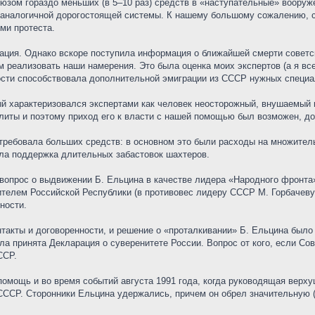
зом гораздо меньших (в 5–10 раз) средств в «наступательные» вооруже
аналогичной дорогостоящей системы. К нашему большому сожалению, со
ми протеста.
ация. Однако вскоре поступила информация о ближайшей смерти советс
м реализовать наши намерения. Это была оценка моих экспертов (а я в
сти способствовала дополнительной эмиграции из СССР нужных специа
ый характеризовался экспертами как человек неосторожный, внушаемый
литы и поэтому приход его к власти с нашей помощью был возможен, до
требовала больших средств: в основном это были расходы на множите
ла поддержка длительных забастовок шахтеров.
вопрос о выдвижении Б. Ельцина в качестве лидера «Народного фронта
ителем Российской Республики (в противовес лидеру СССР М. Горбачеву
ности.
такты и договоренности, и решение о «проталкивании» Б. Ельцина был
ла принята Декларация о суверенитете России. Вопрос от кого, если С
ССР.
омощь и во время событий августа 1991 года, когда руководящая верху
ССР. Сторонники Ельцина удержались, причем он обрел значительную (