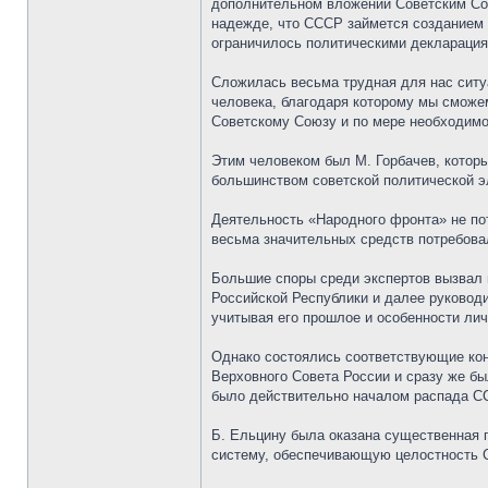
дополнительном вложении Советским Сою
надежде, что СССР займется созданием 
ограничилось политическими декларация
Сложилась весьма трудная для нас ситу
человека, благодаря которому мы сможе
Советскому Союзу и по мере необходимо
Этим человеком был М. Горбачев, котор
большинством советской политической э
Деятельность «Народного фронта» не по
весьма значительных средств потребова
Большие споры среди экспертов вызвал 
Российской Республики и далее руковод
учитывая его прошлое и особенности лич
Однако состоялись соответствующие кон
Верховного Совета России и сразу же бы
было действительно началом распада С
Б. Ельцину была оказана существенная п
систему, обеспечивающую целостность С