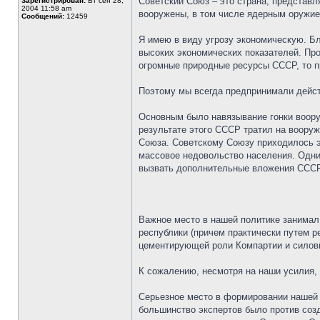
Советский Союз – это страна, представл
Зарегистрирован:
Вт сен 28,
2004 11:58 am
вооружены, в том числе ядерным оружие
Сообщений:
12459
Я имею в виду угрозу экономическую. Б
высоких экономических показателей. Про
огромные природные ресурсы СССР, то п
Поэтому мы всегда предпринимали действ
Основным было навязывание гонки воору
результате этого СССР тратил на вооруж
Союза. Советскому Союзу приходилось э
массовое недовольство населения. Одни
вызвать дополнительные вложения СССР
Важное место в нашей политике занима
республики (причем практически путем р
цементирующей роли Компартии и силовы
К сожалению, несмотря на наши усилия,
Серьезное место в формировании нашей 
большинство экспертов было против созд