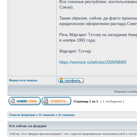
Все союзные республики, воспользовавши
Союзе).
Таким образом, сейчас де-факто произо
юридическом оформлении распада Совет
Речь Маргарет Тэтчер на заседании Аме
в ноябре 1991 года.
Маргарет Тэтчер
https://sovross.ru/articles/2326/58483
Вернуться наверх
Показать сооб
Страница
1
из
1
[ 1 сообщение ]
Список форумов
»
О главном
»
О главном
Кто сейчас на форуме
Сейчас этот форум просматривают: нет зарегистрированных пользователей и гости: