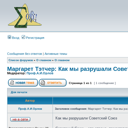
Вход
Регистрация
Сообщения без ответов
|
Активные темы
Список форумов
»
О главном
»
О главном
Маргарет Тэтчер: Как мы разрушали Сове
Модератор:
Проф.А.И.Орлов
Страница
1
из
1
[ 1 сообщение ]
Для печати
Автор
Проф.А.И.Орлов
Заголовок сообщения:
Маргарет Тэтчер: Как мы ра
Как мы разрушали Советский Союз