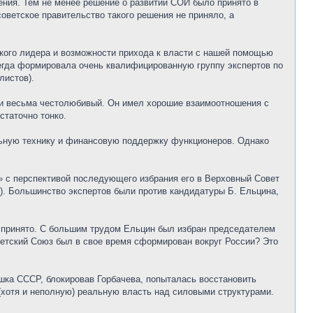
ния. Тем не менее решение о развитии СОИ было принято в
ветское правительство такого решения не приняло, а
кого лидера и возможности прихода к власти с нашей помощью
сегда формировала очень квалифицированную группу экспертов по
листов).
 и весьма честолюбивый. Он имел хорошие взаимоотношения с
статочно тонко.
льную технику и финансовую поддержку функционеров. Однако
» с перспективой последующего избрания его в Верховный Совет
). Большинство экспертов были против кандидатуры Б. Ельцина,
о принято. С большим трудом Ельцин был избран председателем
оветский Союз был в свое время сформирован вокруг России? Это
шка СССР, блокировав Горбачева, попыталась восстановить
хотя и неполную) реальную власть над силовыми структурами.