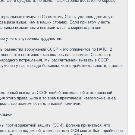
озе. Ее, в сущности, не было. Наши страны достаточно хорошо
атериальных стимулов Советскому Союзу удалось достигнуть
два раза выше, чем в наших странах. Если при этом учесть
еальные возможности вытеснить нас с мировых рынков.
е у него внутренних трудностей.
ны равенства вооружений СССР и его оппонентов по НАТО. В
ловно, это негативно сказывалось на экономике Советского
народного потребления. Мы рассчитывали вызвать в СССР
ужения у нас гораздо большем, чем в действительности, с целью
емедленный выход из СССР любой пожелавшей этого союзной
я этого права была в то время практически невозможна из-за
нциальные возможности для нашей политики.
ильной.
мы противоракетной защиты (СОИ). Должна признаться, что
недостаточно надежной, а именно, щит СОИ может быть пробит при