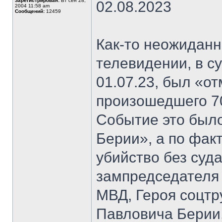
Зарегистрирован:
Вт сен 28,
02.08.2023
2004 11:58 am
Сообщений:
12459
Как-то неожиданн
телевидении, в с
01.07.23, был «о
произошедшего 70 
Событие это было
Берии», а по фак
убийство без суда
зампредседателя
МВД, Героя соцт
Павловича Берии