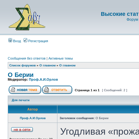
Высокие стат
Форум 
Вход
Регистрация
Сообщения без ответов
|
Активные темы
Список форумов
»
О главном
»
О главном
О Берии
Модератор:
Проф.А.И.Орлов
Страница
1
из
1
[ Сообщений: 2 ]
Для печати
Автор
Проф.А.И.Орлов
Заголовок сообщения:
О Берии
Угодливая «прож