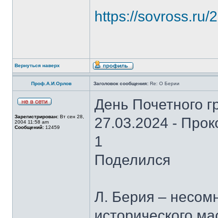
https://sovross.ru
Вернуться наверх
Проф.А.И.Орлов
Заголовок сообщения:
Re: О Берии
День Почетного 
Зарегистрирован:
Вт сен 28,
27.03.2024 - Про
2004 11:58 am
Сообщений:
12459
1
Поделился
Л. Берия – несом
исторического ма