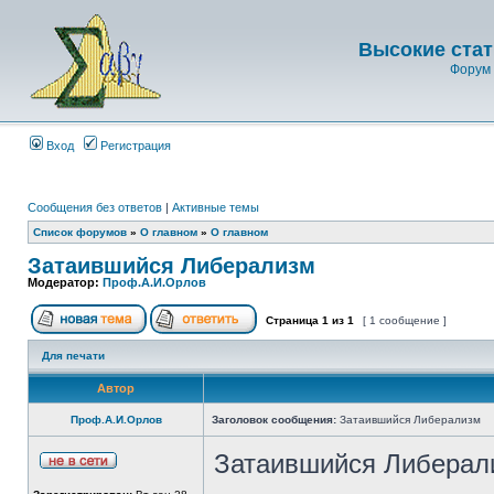
Высокие стат
Форум 
Вход
Регистрация
Сообщения без ответов
|
Активные темы
Список форумов
»
О главном
»
О главном
Затаившийся Либерализм
Модератор:
Проф.А.И.Орлов
Страница
1
из
1
[ 1 сообщение ]
Для печати
Автор
Проф.А.И.Орлов
Заголовок сообщения:
Затаившийся Либерализм
Затаившийся Либерал