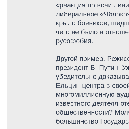
«реакция по всей лин
либеральное «Яблоко»
крыло боевиков, шед
чего не было в отнош
русофобия.
Другой пример. Режис
президент В. Путин. У
убедительно доказыва
Ельцин-центра в свое
многомиллионную ауди
известного деятеля от
общественности? Молч
большинство Государс