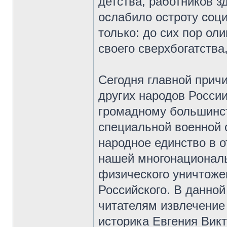
детства, работников з
ослабило остроту соц
только: до сих пор ол
своего сверхбогатства
Сегодня главной прич
других народов Росси
громадному большинс
специальной военной 
народное единство в 
нашей многонационал
физического уничтоже
Российского. В данной
читателям извлечение 
историка Евгения Вик