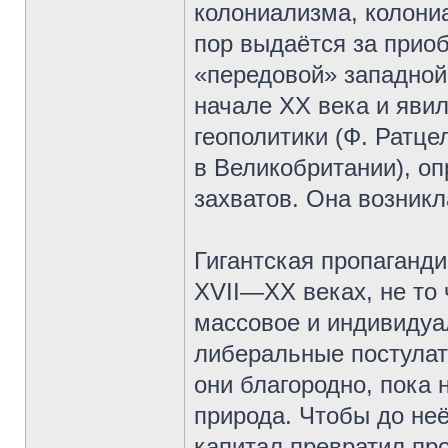
колониализма, колони
пор выдаётся за прио
«передовой» западной 
начале ХХ века и явил
геополитики (Ф. Ратце
в Великобритании), о
захватов. Она возникл
Гигантская пропаганди
XVII—ХХ веках, не то 
массовое и индивидуал
либеральные постулат
они благородно, пока 
природа. Чтобы до не
капитал превратил пр