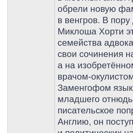
обрели новую фа
в венгров. В пору
Миклоша Хорти э
семейства адвока
свои сочинения на
а на изобретённо
врачом-окулистом
Заменгофом язык
младшего отнюдь 
писательское поп
Англию, он посту
и политических н