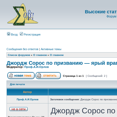
Высокие стат
Форум 
Вход
Регистрация
Сообщения без ответов
|
Активные темы
Список форумов
»
О главном
»
О главном
Джордж Сорос по призванию — ярый вра
Модератор:
Проф.А.И.Орлов
Страница
1
из
1
[ Сообщений: 2 ]
Для печати
Автор
Проф.А.И.Орлов
Заголовок сообщения:
Джордж Сорос по призванию
Джордж Сорос по