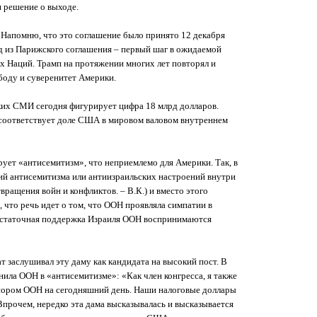
я решение о выходе.
. Напомню, что это соглашение было принято 12 декабря
д из Парижского соглашения – первый шаг в ожидаемой
 Наций. Трамп на протяжении многих лет повторял и
боду и суверенитет Америки.
ких СМИ сегодня фигурирует цифра 18 млрд долларов.
не соответствует доле США в мировом валовом внутреннем
ует «антисемитизм», что неприемлемо для Америки. Так, в
ий антисемитизма или антиизраильских настроений внутри
вращения войн и конфликтов. – В.К.) и вместо этого
что речь идет о том, что ООН проявляла симпатии в
достаточная поддержка Израиля ООН воспринимаются
 заслушивал эту даму как кандидата на высокий пост. В
нила ООН в «антисемитизме»: «Как член конгресса, я также
ором ООН на сегодняшний день. Наши налоговые доллары
рочем, нередко эта дама высказывалась и высказывается