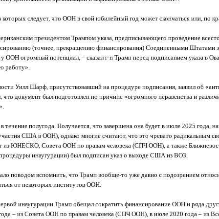
которых следует, что ООН в свой юбилейный год может скончаться или, по кра
американским президентом Трампом указа, предписывающего проведение всес
ированию (точнее, прекращению финансирования) Соединенными Штатами это
 ООН огромный потенциал, – сказал г-н Трамп перед подписанием указа в Ова
ю работу».
ости Уилл Шарф, присутствовавший на процедуре подписания, заявил об «ант
л, что документ был подготовлен по причине «огромного неравенства и разли
».
в течение полугода. Получается, что завершена она будет в июле 2025 года, 
(участия США в ООН), однако многие считают, что это чревато радикальным 
т из ЮНЕСКО, Совета ООН по правам человека (СПЧ ООН), а также Ближневос
е процедуры инаугурации) был подписан указ о выходе США из ВОЗ.
о поводом вспомнить, что Трамп вообще-то уже давно с подозрением относит
аться от некоторых институтов ООН.
й первой инаугурации Трамп обещал сократить финансирование ООН и ряда дру
а – из Совета ООН по правам человека (СПЧ ООН), в июле 2020 года – из Вс