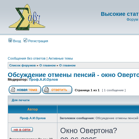
Высокие стат
Форум 
Вход
Регистрация
Сообщения без ответов
|
Активные темы
Список форумов
»
О главном
»
О главном
Обсуждение отмены пенсий - окно Оверт
Модератор:
Проф.А.И.Орлов
Страница
1
из
1
[ 1 сообщение ]
Для печати
Автор
Проф.А.И.Орлов
Заголовок сообщения:
Обсуждение отмены пенсий 
Окно Овертона?