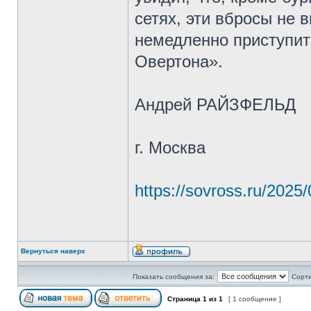
сетях, эти вбросы не 
немедленно приступит
Овертона».
Андрей РАЙЗФЕЛЬД
г. Москва
https://sovross.ru/2025
Вернуться наверх
Показать сообщения за:
Сорти
Страница
1
из
1
[ 1 сообщение ]