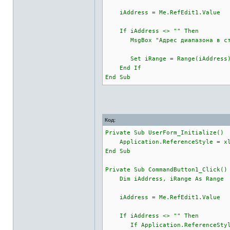
iAddress = Me.RefEdit1.Value
If iAddress <> "" Then
MsgBox "Адрес диапазона в стил
Set iRange = Range(iAddress) 'з
End If
End Sub
Код:
Private Sub UserForm_Initialize()
Application.ReferenceStyle = xl
End Sub
Private Sub CommandButton1_Click()
Dim iAddress, iRange As Range
iAddress = Me.RefEdit1.Value
If iAddress <> "" Then
If Application.ReferenceStyle = x