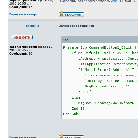
Зарегистрирован:
Ср окт 04,
Последний раз редактировалось
Игорь
Пн май 07, 
2006 10:05 am
Сообщений:
47
Вернуться наверх
pashulka
Заголовок сообщения:
Код:
Зарегистрирован:
Пн дек 19,
Private Sub CommandButton1_Click()
2005 10:45 am
If Me.RefEdit1.Value <> "" The
Сообщений:
19
iAddress = Application.Convert
IIf(Application.ReferenceStyle 
If Not IsError(iAddress) Th
'К сожалению этого мало, ибо R
'поэтому, как ни печально, но п
MsgBox iAddress, , ""
End If
Else
MsgBox "Необходимо выбрать нужн
End If
End Sub
Вернуться наверх