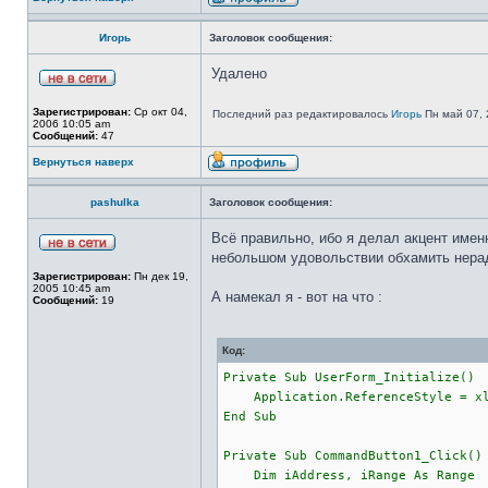
Игорь
Заголовок сообщения:
Удалено
Зарегистрирован:
Ср окт 04,
Последний раз редактировалось
Игорь
Пн май 07, 
2006 10:05 am
Сообщений:
47
Вернуться наверх
pashulka
Заголовок сообщения:
Всё правильно, ибо я делал акцент имен
небольшом удовольствии обхамить нерад
Зарегистрирован:
Пн дек 19,
2005 10:45 am
А намекал я - вот на что :
Сообщений:
19
Код:
Private Sub UserForm_Initialize()
Application.ReferenceStyle = xlR1
End Sub
Private Sub CommandButton1_Click()
Dim iAddress, iRange As Range