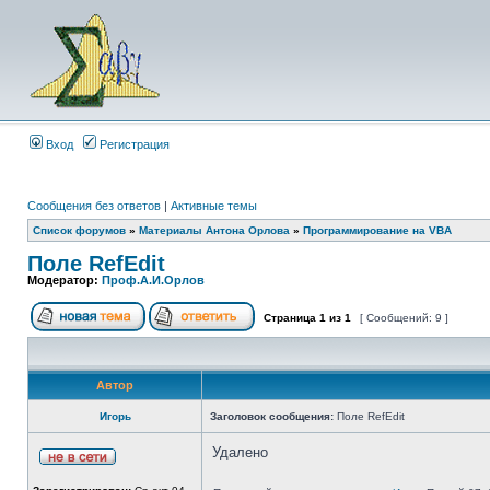
Вход
Регистрация
Сообщения без ответов
|
Активные темы
Список форумов
»
Материалы Антона Орлова
»
Программирование на VBA
Поле RefEdit
Модератор:
Проф.А.И.Орлов
Страница
1
из
1
[ Сообщений: 9 ]
Автор
Игорь
Заголовок сообщения:
Поле RefEdit
Удалено