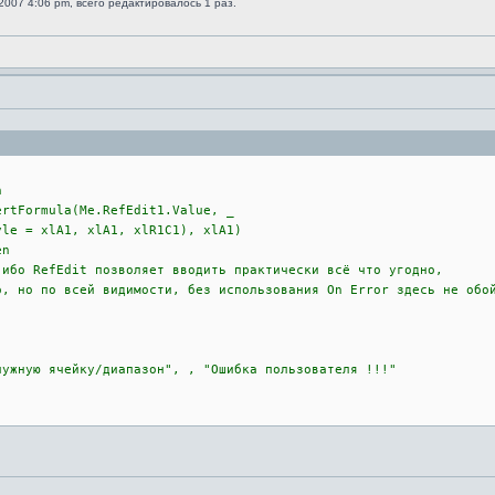
2007 4:06 pm, всего редактировалось 1 раз.
n
Formula(Me.RefEdit1.Value, _
= xlA1, xlA1, xlR1C1), xlA1)
en
efEdit позволяет вводить практически всё что угодно,
о всей видимости, без использования On Error здесь не обой
ую ячейку/диапазон", , "Ошибка пользователя !!!"