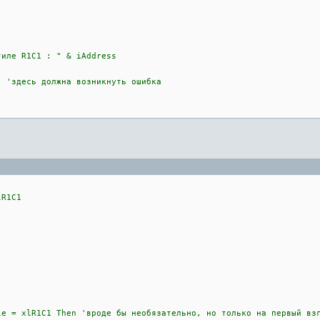
е R1C1 : " & iAddress
десь должна возникнуть ошибка
R1C1
lR1C1 Then 'вроде бы необязательно, но только на первый взгля