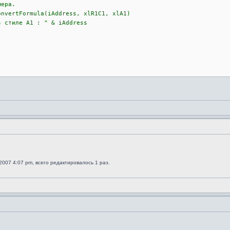
мера.
tFormula(iAddress, xlR1C1, xlA1)
иле A1 : " & iAddress
)
2007 4:07 pm, всего редактировалось 1 раз.