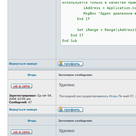
используется только в качестве при
iAddress = Application.Conver
MsgBox "Адрес диапазона в ст
End If
Set iRange = Range(iAddress
End If
End Sub
Вернуться наверх
Игорь
Заголовок сообщения:
Удалено
Зарегистрирован:
Ср окт 04,
Последний раз редактировалось
Игорь
Пн май 07, 
2006 10:05 am
Сообщений:
47
Вернуться наверх
Игорь
Заголовок сообщения:
Удалено