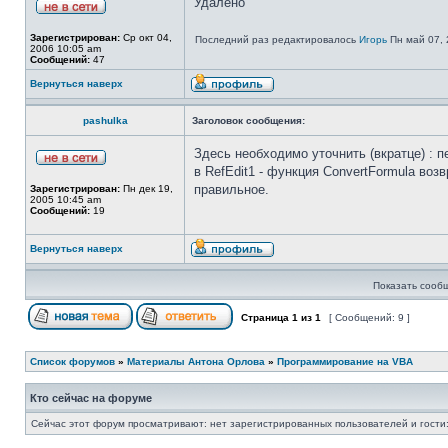
Удалено
Зарегистрирован:
Ср окт 04,
Последний раз редактировалось
Игорь
Пн май 07, 
2006 10:05 am
Сообщений:
47
Вернуться наверх
pashulka
Заголовок сообщения:
Здесь необходимо уточнить (вкратце) : пе
в RefEdit1 - функция ConvertFormula воз
правильное.
Зарегистрирован:
Пн дек 19,
2005 10:45 am
Сообщений:
19
Вернуться наверх
Показать сооб
Страница
1
из
1
[ Сообщений: 9 ]
Список форумов
»
Материалы Антона Орлова
»
Программирование на VBA
Кто сейчас на форуме
Сейчас этот форум просматривают: нет зарегистрированных пользователей и гости: