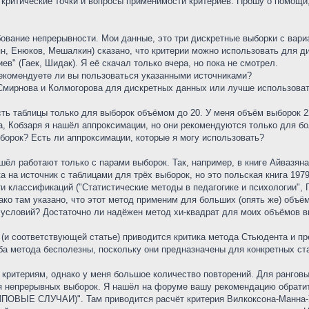
 критические точки и вопросы применимости критериев. Прошу о помощи
ование непрерывности. Мои данные, это три дискретные выборки с вариан
зян, Енюков, Мешалкин) сказано, что критерии можно использовать для д
ев" (Гаек, Шидак). Я её скачал только вчера, но пока не смотрел.
Рекомендуете ли вы пользоваться указанными источниками?
 Смирнова и Колмогорова для дискретных данных или лучше использоват
ть таблицы только для выборок объёмом до 20. У меня объём выборок 22
а, Кобзаря я нашёл аппроксимации, но они рекомендуются только для б
борок? Есть ли аппроксимации, которые я могу использовать?
ашёл работают только с парами выборок. Так, например, в книге Айвазян
 на источник с таблицами для трёх выборок, но это польская книга 1979
 классификаций ("Статистические методы в педагогике и психологии", Гл
ако там указано, что этот метод применим для больших (опять же) объё
х условий? Достаточно ли надёжен метод хи-квадрат для моих объёмов 
" (и соответствующей статье) приводится критика метода Стьюдента и п
оба метода бесполезны, поскольку они предназначены для конкретных ста
критериям, однако у меня большое количество повторений. Для ранговых
для непрерывных выборок. Я нашёл на форуме вашу рекомендацию обр
 СЛУЧАИ)". Там приводится расчёт критерия Вилкоксона-Манна-Уитн