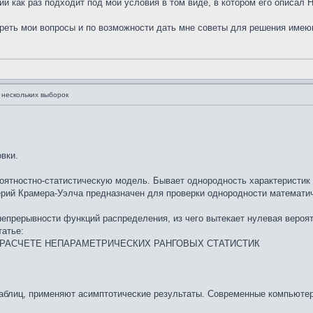
рий как раз подходит под мои условия в том виде, в котором его описал 
треть мои вопросы и по возможности дать мне советы для решения имею
нескольких выборок
вки.
роятностно-статистическую модель. Бывает однородность характеристик
ерий Крамера-Уэлча предназначен для проверки однородности математи
 непрерывности функций распределения, из чего вытекает нулевая веро
татье:
РАСЧЕТЕ НЕПАРАМЕТРИЧЕСКИХ РАНГОВЫХ СТАТИСТИК
таблиц, применяют асимптотические результаты. Современные компьюте