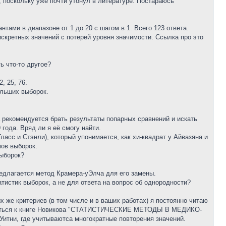
, поскольку уже почти утонул в литературе. Постараюсь
тами в диапазоне от 1 до 20 с шагом в 1. Всего 123 ответа.
искретных значений с потерей уровня значимости. Ссылка про это
ь что-то другое?
, 25, 76.
ольших выборок.
а рекомендуется брать результаты попарных сравнений и искать
 года. Вряд ли я её смогу найти.
асс и Стэнли), который упонимается, как хи-квадрат у Айвазяна и
мов выборок.
выборок?
редлагается метод Крамера-уЭлча для его замены.
тистик выборок, а не для ответа на вопрос об однородности?
 же критериев (в том числе и в ваших работах) я постоянно читаю
атиться к книге Новикова "СТАТИСТИЧЕСКИЕ МЕТОДЫ В МЕДИКО-
и, где учитываютса многократные повторения значений.