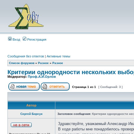
Вход
Регистрация
Сообщения без ответов
|
Активные темы
Список форумов
»
Разное
»
Разное
Критерии однородности нескольких выбо
Модератор:
Проф.А.И.Орлов
Страница
1
из
1
[ Сообщений: 3 ]
Автор
Сергей Борсук
Заголовок сообщения:
Критерии однородности нес
Здравствуйте, уважаемый Александр Ива
В ходе работы мне понадобилось провери