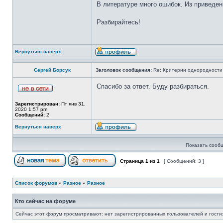
В литературе много ошибок. Из привед
Разбирайтесь!
Вернуться наверх
Сергей Борсук
Заголовок сообщения:
Re: Критерии однородности 
Спасибо за ответ. Буду разбираться.
Зарегистрирован:
Пт янв 31,
2020 1:57 pm
Сообщений:
2
Вернуться наверх
Показать сооб
Страница
1
из
1
[ Сообщений: 3 ]
Список форумов
»
Разное
»
Разное
Кто сейчас на форуме
Сейчас этот форум просматривают: нет зарегистрированных пользователей и гости: