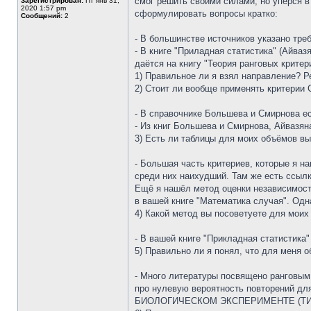
смог решить своими силами, но упёрся в
Зарегистрирован:
Пт янв 31,
2020 1:57 pm
сформулировать вопросы кратко:
Сообщений:
2
- В большинстве источников указано треб
- В книге "Приладная статистика" (Айва
даётся на книгу "Теория ранговых критери
1) Правильное ли я взял направление? 
2) Стоит ли вообще применять критерии
- В справочнике Большева и Смирнова ес
- Из книг Большева и Смирнова, Айвазян
3) Есть ли таблицы для моих объёмов вы
- Большая часть критериев, которые я н
среди них наихудший. Там же есть ссылка
Ещё я нашёл метод оценки независимости
в вашей книге "Математика случая". Одн
4) Какой метод вы посоветуете для мои
- В вашей книге "Прикладная статистика
5) Правильно ли я понял, что для меня 
- Много литературы посвящено ранговым 
про нулевую вероятность повторений 
БИОЛОГИЧЕСКОМ ЭКСПЕРИМЕНТЕ (ТИПОВЫЕ