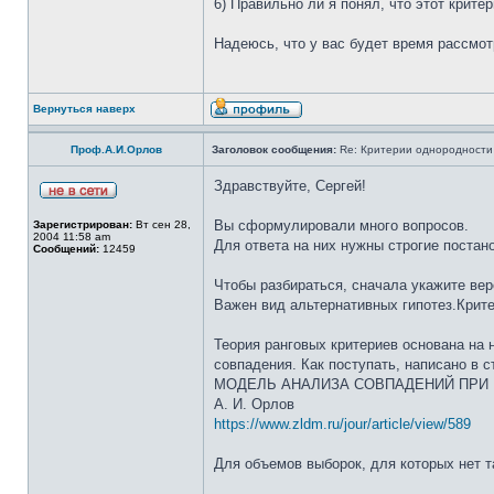
6) Правильно ли я понял, что этот крите
Надеюсь, что у вас будет время рассмо
Вернуться наверх
Проф.А.И.Орлов
Заголовок сообщения:
Re: Критерии однородности 
Здравствуйте, Сергей!
Вы сформулировали много вопросов.
Зарегистрирован:
Вт сен 28,
2004 11:58 am
Для ответа на них нужны строгие постано
Сообщений:
12459
Чтобы разбираться, сначала укажите ве
Важен вид альтернативных гипотез.Крит
Теория ранговых критериев основана на
совпадения. Как поступать, написано в с
МОДЕЛЬ АНАЛИЗА СОВПАДЕНИЙ ПРИ 
А. И. Орлов
https://www.zldm.ru/jour/article/view/589
Для объемов выборок, для которых нет 