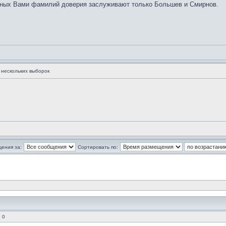
енных Вами фамилий доверия заслуживают только Большев и Смирнов.
нескольких выборок
щения за:
Сортировать по:
 0