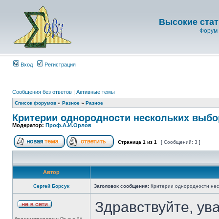
Высокие стат
Форум 
Вход
Регистрация
Сообщения без ответов
|
Активные темы
Список форумов
»
Разное
»
Разное
Критерии однородности нескольких выбо
Модератор:
Проф.А.И.Орлов
Страница
1
из
1
[ Сообщений: 3 ]
Автор
Сергей Борсук
Заголовок сообщения:
Критерии однородности нес
Здравствуйте, у