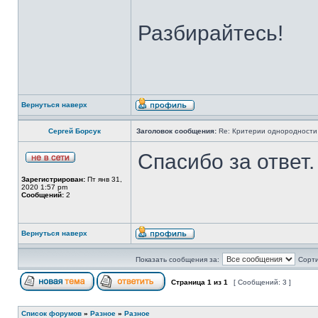
Разбирайтесь!
Вернуться наверх
Сергей Борсук
Заголовок сообщения:
Re: Критерии однородности 
Спасибо за ответ.
Зарегистрирован:
Пт янв 31,
2020 1:57 pm
Сообщений:
2
Вернуться наверх
Показать сообщения за:
Сорти
Страница
1
из
1
[ Сообщений: 3 ]
Список форумов
»
Разное
»
Разное