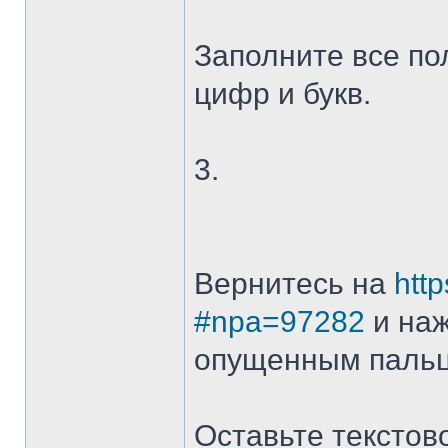
Заполните все по
цифр и букв.
3.
Вернитесь на
http
#npa=97282
и наж
опущенным паль
Оставьте текстов