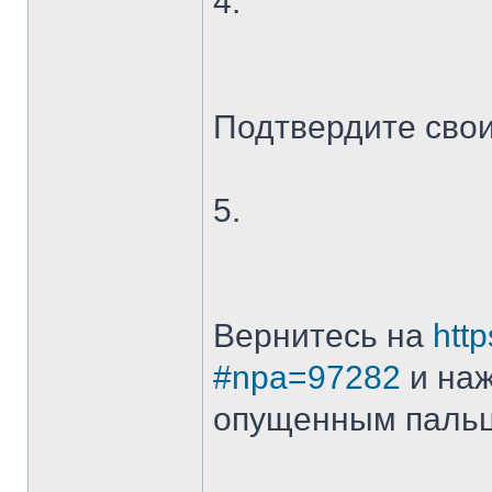
4.
Подтвердите сво
5.
Вернитесь на
http
#npa=97282
и наж
опущенным паль