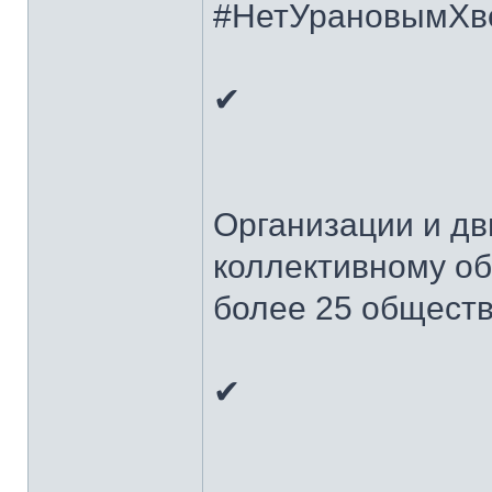
#НетУрановымХв
✔
Организации и дв
коллективному о
более 25 общест
✔