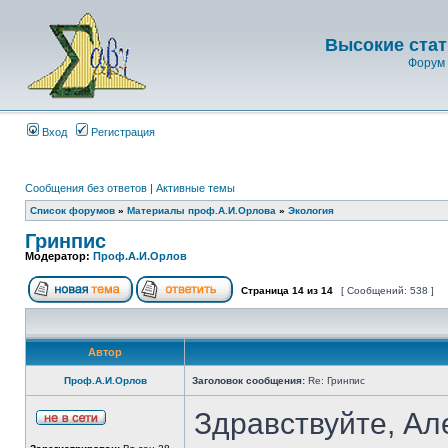
Высокие стат
Форум 
Вход
Регистрация
Сообщения без ответов
|
Активные темы
Список форумов
»
Материалы проф.А.И.Орлова
»
Экология
Гринпис
Модератор:
Проф.А.И.Орлов
Страница
14
из
14
[ Сообщений: 538 ]
Автор
Проф.А.И.Орлов
Заголовок сообщения:
Re: Гринпис
Здравствуйте, Ал