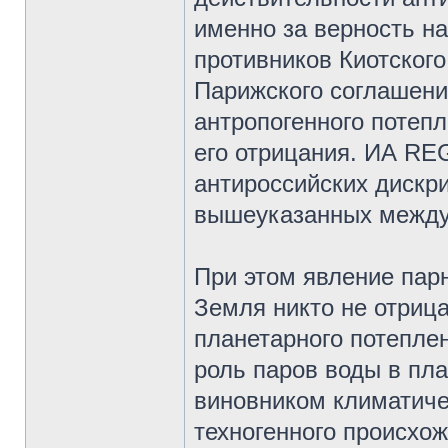
именно за верность н
противников Киотского
Парижского соглашени
антропогенного потеп
его отрицания. ИА RE
антироссийских дискр
вышеуказанных между
При этом явление парн
Земля никто не отриц
планетарного потепле
роль паров воды в пл
виновником климатиче
техногенного происхо