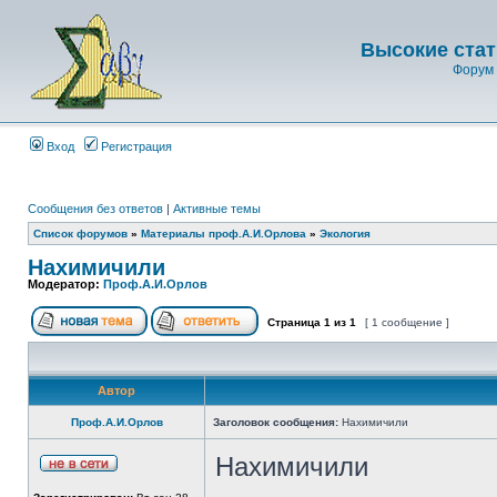
Высокие стат
Форум 
Вход
Регистрация
Сообщения без ответов
|
Активные темы
Список форумов
»
Материалы проф.А.И.Орлова
»
Экология
Нахимичили
Модератор:
Проф.А.И.Орлов
Страница
1
из
1
[ 1 сообщение ]
Автор
Проф.А.И.Орлов
Заголовок сообщения:
Нахимичили
Нахимичили