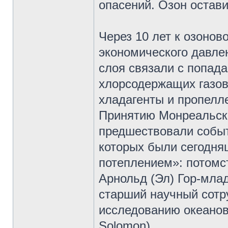
опасений. Озон остав
Через 10 лет к озонов
экономического давле
слоя связали с попа
хлорсодержащих газов
хладагенты и пропелле
Принятию Монреальско
предшествовали собы
которых были сегодня
потеплением»: потомс
Арнольд (Эл) Гор-мла
старший научный сотр
исследованию океано
Solomon).