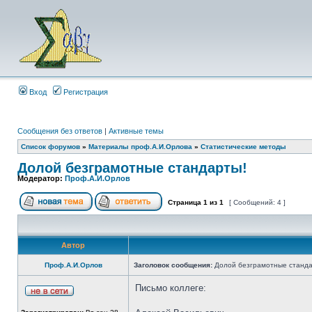
Вход
Регистрация
Сообщения без ответов
|
Активные темы
Список форумов
»
Материалы проф.А.И.Орлова
»
Статистические методы
Долой безграмотные стандарты!
Модератор:
Проф.А.И.Орлов
Страница
1
из
1
[ Сообщений: 4 ]
Автор
Проф.А.И.Орлов
Заголовок сообщения:
Долой безграмотные станда
Письмо коллеге: