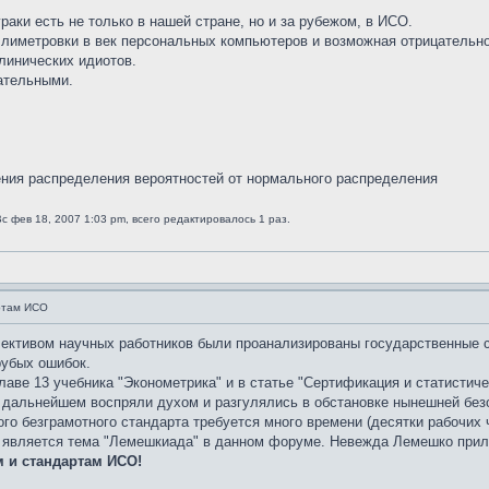
раки есть не только в нашей стране, но и за рубежом, в ИСО.
лиметровки в век персональных компьютеров и возможная отрицательно
линических идиотов.
ательными.
ния распределения вероятностей от нормального распределения
с фев 18, 2007 1:03 pm, всего редактировалось 1 раз.
ртам ИСО
лективом научных работников были проанализированы государственные 
рубых ошибок.
лаве 13 учебника "Эконометрика" и в статье "Сертификация и статистич
дальнейшем воспряли духом и разгулялись в обстановке нынешней безо
го безграмотного стандарта требуется много времени (десятки рабочих 
является тема "Лемешкиада" в данном форуме. Невежда Лемешко прило
м и стандартам ИСО!