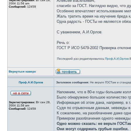
Алексей Васильевич,
Зарегистрирован:
Вт сен 28,
2004 11:58 am
спасибо за ГОСТ. Наглядно видно, что ду
Сообщений:
12459
Особенно впечатляет использование мил
Жаль тратить время на изучение бреда к
Одна радость - ГОСТы не являются обяз
С уважением, А.И.Орлов
Речь о:
ГОСТ Р ИСО 5479-2002 Проверка отклоне
Последний раз редактировалось
Проф.А.И.Орлов
В
Вернуться наверх
Проф.А.И.Орлов
Заголовок сообщения:
Не верьте ГОСТам и станда
Напомним, что в 80-е годы большим кол
Было обнаружено большое количество г
Информация об этом дана, например, в г
Зарегистрирован:
Вт сен 28,
2004 11:58 am
Судя по отрывочным данным, невежды в 
Сообщений:
12459
К сожалению, на разоблачение даже одно
Примером разоблачения одного невежды 
Одно можно сказать: не верьте ГОСТа
Они могут содержать грубые ошибки.