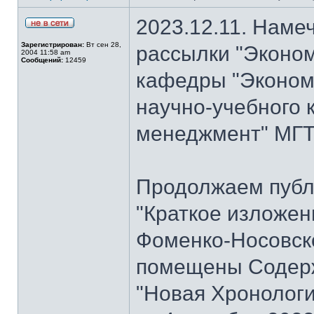
2023.12.11. Наме
Зарегистрирован:
Вт сен 28,
рассылки "Эконом
2004 11:58 am
Сообщений:
12459
кафедры "Экономи
научно-учебного 
менеджмент" МГТУ
Продолжаем публ
"Краткое изложен
Фоменко-Носовског
помещены Содерж
"Новая Хронологи