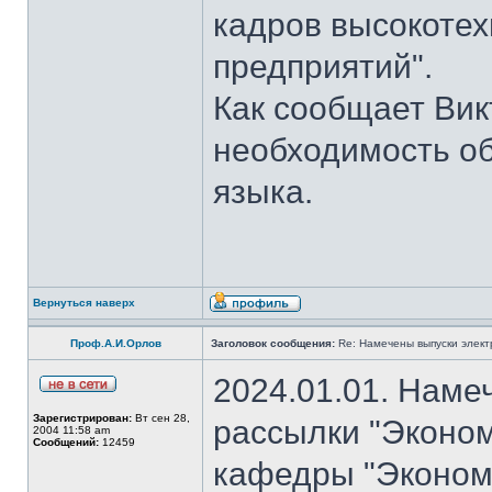
кадров высокотех
предприятий".
Как сообщает Вик
необходимость об
языка.
Вернуться наверх
Проф.А.И.Орлов
Заголовок сообщения:
Re: Намечены выпуски элект
2024.01.01. Наме
Зарегистрирован:
Вт сен 28,
рассылки "Эконом
2004 11:58 am
Сообщений:
12459
кафедры "Экономи