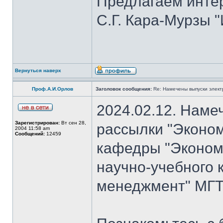
Предлагаем инте
С.Г. Кара-Мурзы "
Вернуться наверх
Проф.А.И.Орлов
Заголовок сообщения:
Re: Намечены выпуски элект
2024.02.12. Наме
Зарегистрирован:
Вт сен 28,
рассылки "Эконом
2004 11:58 am
Сообщений:
12459
кафедры "Экономи
научно-учебного 
менеджмент" МГТУ