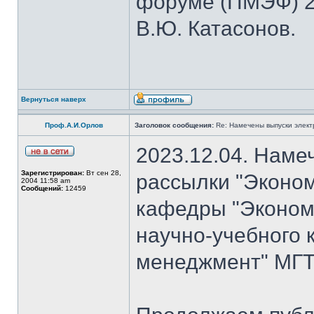
форуме (ПМЭФ) 20
В.Ю. Катасонов.
Вернуться наверх
Проф.А.И.Орлов
Заголовок сообщения:
Re: Намечены выпуски элект
2023.12.04. Наме
Зарегистрирован:
Вт сен 28,
рассылки "Эконом
2004 11:58 am
Сообщений:
12459
кафедры "Экономи
научно-учебного 
менеджмент" МГТУ