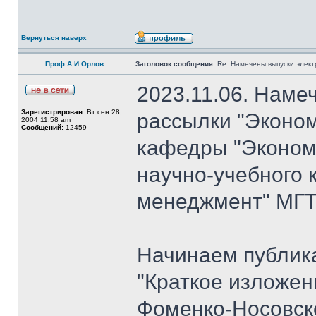
Вернуться наверх
Проф.А.И.Орлов
Заголовок сообщения:
Re: Намечены выпуски элект
2023.11.06. Наме
Зарегистрирован:
Вт сен 28,
рассылки "Эконом
2004 11:58 am
Сообщений:
12459
кафедры "Экономи
научно-учебного 
менеджмент" МГТУ
Начинаем публик
"Краткое изложен
Фоменко-Носовско