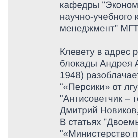
кафедры "Экономи
научно-учебного 
менеджмент" МГТУ
Клевету в адрес 
блокады Андрея 
1948) разоблачае
"«Персики» от лгу
"Антисоветчик – т
Дмитрий Новиков,
В статьях "Двоем
"«Министерство п