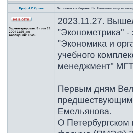
Проф.А.И.Орлов
Заголовок сообщения:
Re: Намечены выпуски элект
2023.11.27. Выше
Зарегистрирован:
Вт сен 28,
"Эконометрика" -
2004 11:58 am
Сообщений:
12459
"Экономика и орг
учебного комплек
менеджмент" МГТУ
Первым дням Вел
предшествующим 
Емельянова.
О Петербургском