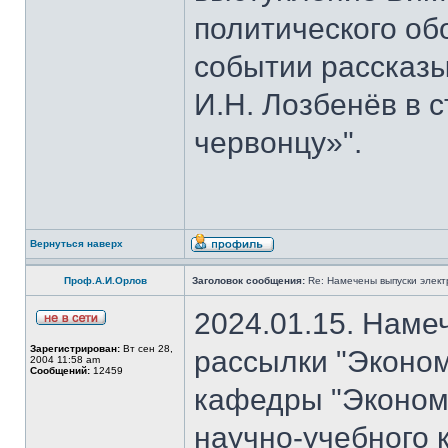
политического об
событии рассказы
И.Н. Лозбенёв в с
червонцу»".
Вернуться наверх
Проф.А.И.Орлов
Заголовок сообщения:
Re: Намечены выпуски элект
2024.01.15. Наме
Зарегистрирован:
Вт сен 28,
рассылки "Эконом
2004 11:58 am
Сообщений:
12459
кафедры "Экономи
научно-учебного 