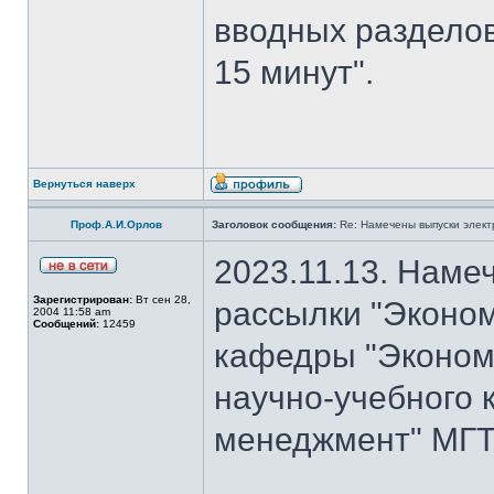
вводных разделов
15 минут".
Вернуться наверх
Проф.А.И.Орлов
Заголовок сообщения:
Re: Намечены выпуски элект
2023.11.13. Наме
Зарегистрирован:
Вт сен 28,
рассылки "Эконом
2004 11:58 am
Сообщений:
12459
кафедры "Экономи
научно-учебного 
менеджмент" МГТУ