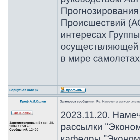
Прогнозирования
Происшествий (А
интересах Группы
осуществляющей 
в мире самолетах
Вернуться наверх
Проф.А.И.Орлов
Заголовок сообщения:
Re: Намечены выпуски элект
2023.11.20. Наме
Зарегистрирован:
Вт сен 28,
рассылки "Эконом
2004 11:58 am
Сообщений:
12459
кафедры "Экономи