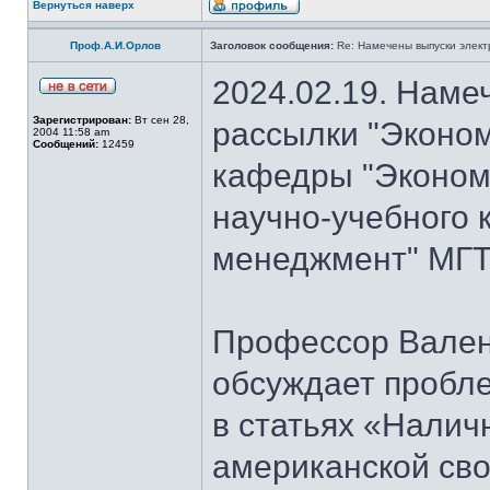
Вернуться наверх
Проф.А.И.Орлов
Заголовок сообщения:
Re: Намечены выпуски элект
2024.02.19. Наме
Зарегистрирован:
Вт сен 28,
рассылки "Эконом
2004 11:58 am
Сообщений:
12459
кафедры "Экономи
научно-учебного 
менеджмент" МГТУ
Профессор Вален
обсуждает пробл
в статьях «Налич
американской сво