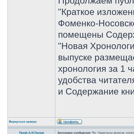
Продолжаем публ
"Краткое изложен
Фоменко-Носовског
помещены Содерж
"Новая Хронологи
выпуске размеща
хронология за 1 ча
удобства читате
и Содержание кни
Вернуться наверх
Проф.А.И.Орлов
Заголовок сообщения:
Re: Намечены выпуски элект