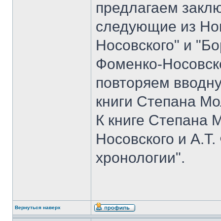
предлагаем закл
следующие из Но
Носовского" и "Б
Фоменко-Носовско
повторяем вводн
книги Степана Мо
К книге Степана 
Носовского и А.Т
хронологии".
Вернуться наверх