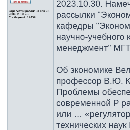
2023.10.30. Наме
Зарегистрирован:
Вт сен 28,
рассылки "Эконом
2004 11:58 am
Сообщений:
12459
кафедры "Экономи
научно-учебного 
менеджмент" МГТУ
Об экономике Ве
профессор В.Ю. К
Проблемы обеспе
современной Р ра
или … «регулятор
технических наук 