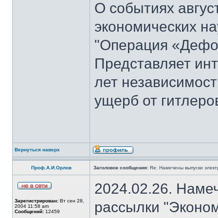
О событиях август
экономических на
"Операция «Дефо
Представляет инт
лет независимост
ущерб от гитлеров
Вернуться наверх
Проф.А.И.Орлов
Заголовок сообщения:
Re: Намечены выпуски элект
2024.02.26. Наме
Зарегистрирован:
Вт сен 28,
рассылки "Эконом
2004 11:58 am
Сообщений:
12459