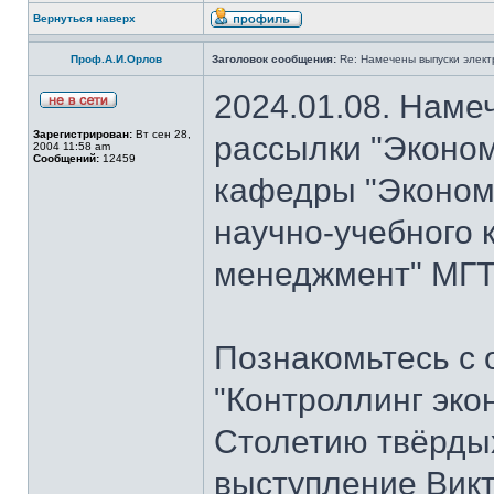
Вернуться наверх
Проф.А.И.Орлов
Заголовок сообщения:
Re: Намечены выпуски элект
2024.01.08. Наме
Зарегистрирован:
Вт сен 28,
рассылки "Эконом
2004 11:58 am
Сообщений:
12459
кафедры "Экономи
научно-учебного 
менеджмент" МГТУ
Познакомьтесь с
"Контроллинг эко
Столетию твёрдых
выступление Вик