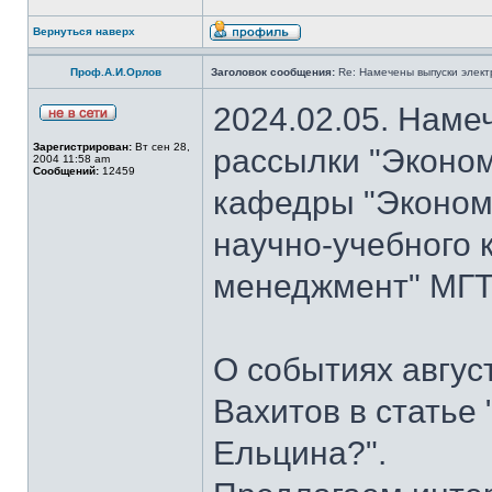
Вернуться наверх
Проф.А.И.Орлов
Заголовок сообщения:
Re: Намечены выпуски элект
2024.02.05. Наме
Зарегистрирован:
Вт сен 28,
рассылки "Эконом
2004 11:58 am
Сообщений:
12459
кафедры "Экономи
научно-учебного 
менеджмент" МГТУ
О событиях авгус
Вахитов в статье
Ельцина?".