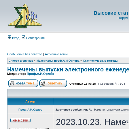
Высокие стат
Форум 
Вход
Регистрация
Сообщения без ответов
|
Активные темы
Список форумов
»
Материалы проф.А.И.Орлова
»
Статистические методы
Намечены выпуски электронного еженеде
Модератор:
Проф.А.И.Орлов
Страница
15
из
18
[ Сообщений: 710 ]
Автор
Проф.А.И.Орлов
Заголовок сообщения:
Re: Намечены выпуски элект
2023.10.23. Наме