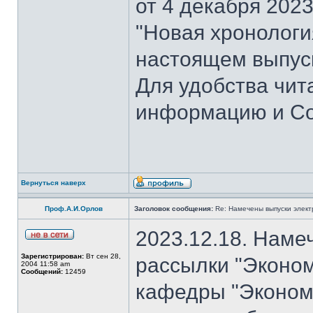
от 4 декабря 202
"Новая хронология 
настоящем выпуск
Для удобства чит
информацию и Со
Вернуться наверх
Проф.А.И.Орлов
Заголовок сообщения:
Re: Намечены выпуски элект
2023.12.18. Наме
Зарегистрирован:
Вт сен 28,
рассылки "Эконом
2004 11:58 am
Сообщений:
12459
кафедры "Экономи