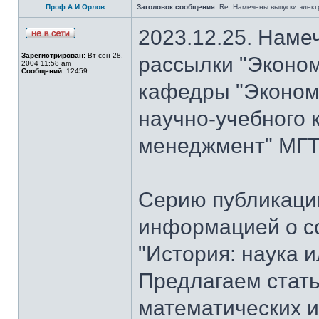
Проф.А.И.Орлов
Заголовок сообщения:
Re: Намечены выпуски элект
2023.12.25. Наме
Зарегистрирован:
Вт сен 28,
рассылки "Эконом
2004 11:58 am
Сообщений:
12459
кафедры "Экономи
научно-учебного 
менеджмент" МГТУ
Серию публикаци
информацией о с
"История: наука 
Предлагаем стать
математических и