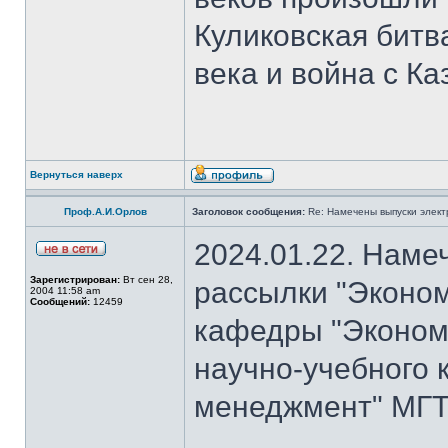
Куликовская битв
века и война с Ка
Вернуться наверх
Проф.А.И.Орлов
Заголовок сообщения:
Re: Намечены выпуски элект
2024.01.22. Наме
Зарегистрирован:
Вт сен 28,
рассылки "Эконом
2004 11:58 am
Сообщений:
12459
кафедры "Экономи
научно-учебного 
менеджмент" МГТУ