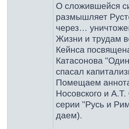
О сложившейся с
размышляет Руст
через… уничтоже
Жизни и трудам в
Кейнса посвящена
Катасонова "Один
спасал капитализ
Помещаем аннотац
Носовского и А.Т.
серии "Русь и Ри
даем).