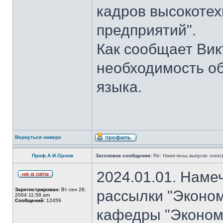
кадров высокотех
предприятий".
Как сообщает Вик
необходимость об
языка.
Вернуться наверх
Проф.А.И.Орлов
Заголовок сообщения:
Re: Намечены выпуски элект
2024.01.01. Наме
Зарегистрирован:
Вт сен 28,
рассылки "Эконом
2004 11:58 am
Сообщений:
12459
кафедры "Экономи