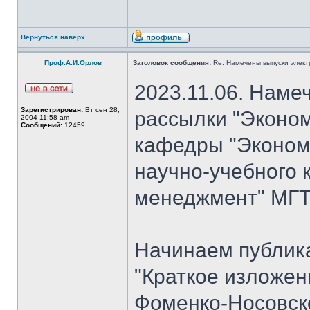
Вернуться наверх
Проф.А.И.Орлов
Заголовок сообщения:
Re: Намечены выпуски элект
2023.11.06. Наме
Зарегистрирован:
Вт сен 28,
рассылки "Эконом
2004 11:58 am
Сообщений:
12459
кафедры "Экономи
научно-учебного 
менеджмент" МГТУ
Начинаем публик
"Краткое изложен
Фоменко-Носовско