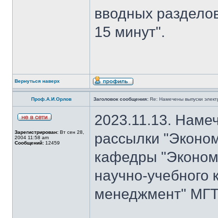
вводных разделов
15 минут".
Вернуться наверх
Проф.А.И.Орлов
Заголовок сообщения:
Re: Намечены выпуски элект
2023.11.13. Наме
Зарегистрирован:
Вт сен 28,
рассылки "Эконом
2004 11:58 am
Сообщений:
12459
кафедры "Экономи
научно-учебного 
менеджмент" МГТУ