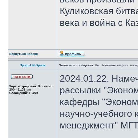
Куликовская битв
века и война с Ка
Вернуться наверх
Проф.А.И.Орлов
Заголовок сообщения:
Re: Намечены выпуски элект
2024.01.22. Наме
Зарегистрирован:
Вт сен 28,
рассылки "Эконом
2004 11:58 am
Сообщений:
12459
кафедры "Экономи
научно-учебного 
менеджмент" МГТУ