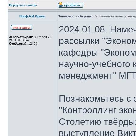
Вернуться наверх
Проф.А.И.Орлов
Заголовок сообщения:
Re: Намечены выпуски элект
2024.01.08. Наме
Зарегистрирован:
Вт сен 28,
рассылки "Эконом
2004 11:58 am
Сообщений:
12459
кафедры "Экономи
научно-учебного 
менеджмент" МГТУ
Познакомьтесь с
"Контроллинг эко
Столетию твёрдых
выступление Вик