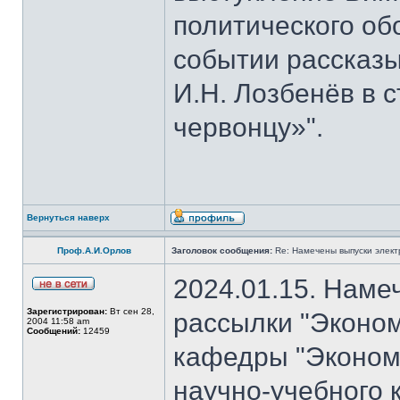
политического об
событии рассказы
И.Н. Лозбенёв в с
червонцу»".
Вернуться наверх
Проф.А.И.Орлов
Заголовок сообщения:
Re: Намечены выпуски элект
2024.01.15. Наме
Зарегистрирован:
Вт сен 28,
рассылки "Эконом
2004 11:58 am
Сообщений:
12459
кафедры "Экономи
научно-учебного 