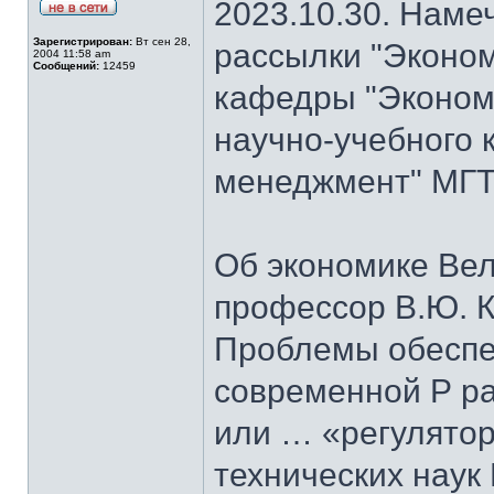
2023.10.30. Наме
Зарегистрирован:
Вт сен 28,
рассылки "Эконом
2004 11:58 am
Сообщений:
12459
кафедры "Экономи
научно-учебного 
менеджмент" МГТУ
Об экономике Ве
профессор В.Ю. К
Проблемы обеспе
современной Р ра
или … «регулятор
технических наук 