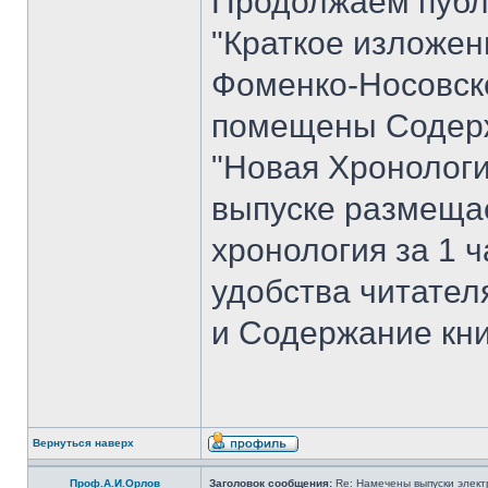
Продолжаем публ
"Краткое изложен
Фоменко-Носовског
помещены Содерж
"Новая Хронологи
выпуске размеща
хронология за 1 ча
удобства читате
и Содержание кни
Вернуться наверх
Проф.А.И.Орлов
Заголовок сообщения:
Re: Намечены выпуски элект