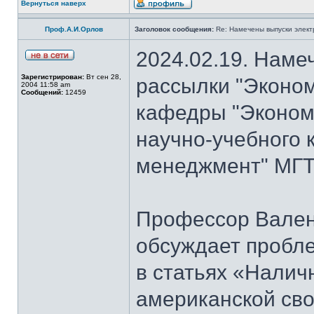
Вернуться наверх
Проф.А.И.Орлов
Заголовок сообщения:
Re: Намечены выпуски элект
2024.02.19. Наме
Зарегистрирован:
Вт сен 28,
рассылки "Эконом
2004 11:58 am
Сообщений:
12459
кафедры "Экономи
научно-учебного 
менеджмент" МГТУ
Профессор Вален
обсуждает пробл
в статьях «Налич
американской сво