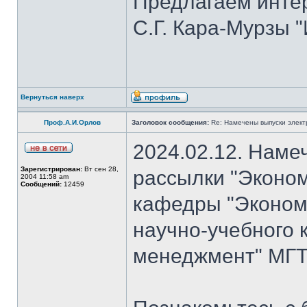
Предлагаем инте
С.Г. Кара-Мурзы "
Вернуться наверх
Проф.А.И.Орлов
Заголовок сообщения:
Re: Намечены выпуски элект
2024.02.12. Наме
Зарегистрирован:
Вт сен 28,
рассылки "Эконом
2004 11:58 am
Сообщений:
12459
кафедры "Экономи
научно-учебного 
менеджмент" МГТУ