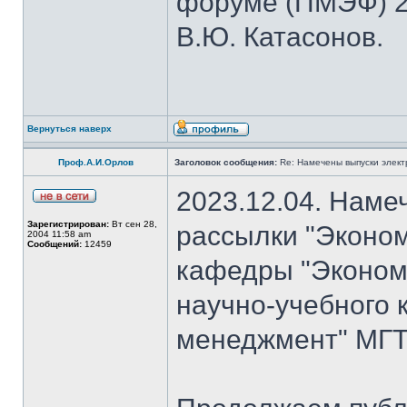
форуме (ПМЭФ) 20
В.Ю. Катасонов.
Вернуться наверх
Проф.А.И.Орлов
Заголовок сообщения:
Re: Намечены выпуски элект
2023.12.04. Наме
Зарегистрирован:
Вт сен 28,
рассылки "Эконом
2004 11:58 am
Сообщений:
12459
кафедры "Экономи
научно-учебного 
менеджмент" МГТУ