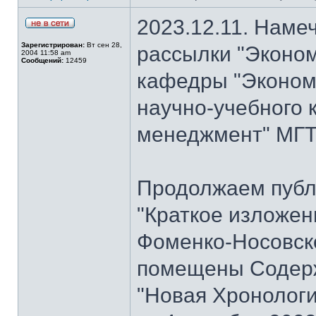
2023.12.11. Наме
Зарегистрирован:
Вт сен 28,
рассылки "Эконом
2004 11:58 am
Сообщений:
12459
кафедры "Экономи
научно-учебного 
менеджмент" МГТУ
Продолжаем публ
"Краткое изложен
Фоменко-Носовског
помещены Содерж
"Новая Хронологи