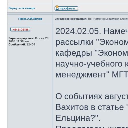
Вернуться наверх
Проф.А.И.Орлов
Заголовок сообщения:
Re: Намечены выпуски элект
2024.02.05. Наме
Зарегистрирован:
Вт сен 28,
рассылки "Эконом
2004 11:58 am
Сообщений:
12459
кафедры "Экономи
научно-учебного 
менеджмент" МГТУ
О событиях авгус
Вахитов в статье
Ельцина?".