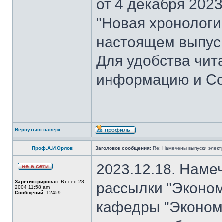
от 4 декабря 202
"Новая хронология 
настоящем выпуск
Для удобства чит
информацию и Со
Вернуться наверх
Проф.А.И.Орлов
Заголовок сообщения:
Re: Намечены выпуски элект
2023.12.18. Наме
Зарегистрирован:
Вт сен 28,
рассылки "Эконом
2004 11:58 am
Сообщений:
12459
кафедры "Экономи