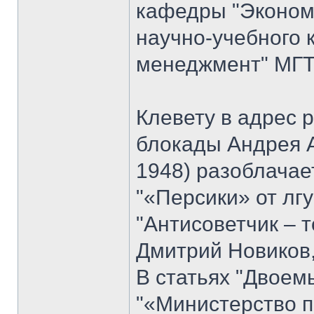
кафедры "Экономи
научно-учебного 
менеджмент" МГТУ
Клевету в адрес 
блокады Андрея 
1948) разоблачае
"«Персики» от лгу
"Антисоветчик – т
Дмитрий Новиков,
В статьях "Двоем
"«Министерство п