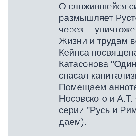
О сложившейся с
размышляет Руст
через… уничтоже
Жизни и трудам в
Кейнса посвящена
Катасонова "Один
спасал капитализ
Помещаем аннотац
Носовского и А.Т.
серии "Русь и Ри
даем).