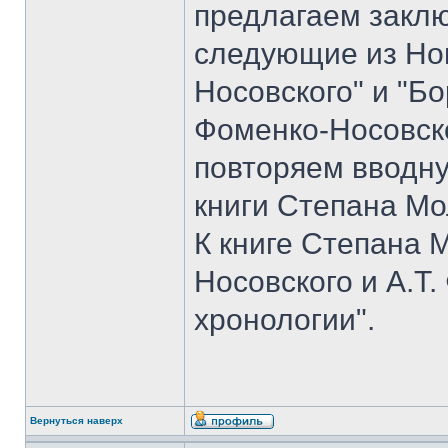
предлагаем закл
следующие из Но
Носовского" и "Б
Фоменко-Носовско
повторяем вводн
книги Степана Мо
К книге Степана 
Носовского и А.Т
хронологии".
Вернуться наверх