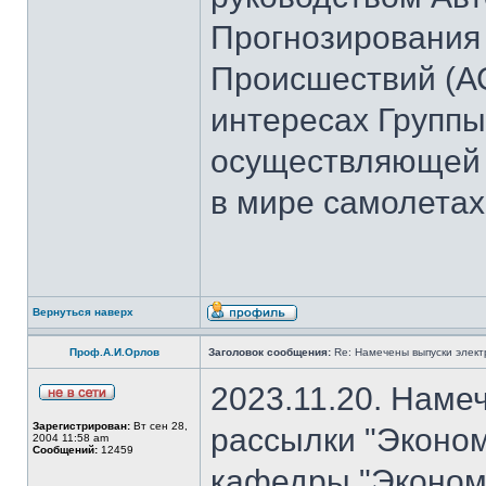
Прогнозирования
Происшествий (А
интересах Группы
осуществляющей 
в мире самолетах
Вернуться наверх
Проф.А.И.Орлов
Заголовок сообщения:
Re: Намечены выпуски элект
2023.11.20. Наме
Зарегистрирован:
Вт сен 28,
рассылки "Эконом
2004 11:58 am
Сообщений:
12459
кафедры "Экономи