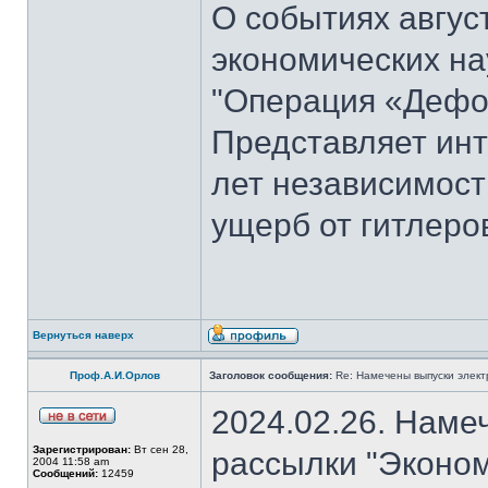
О событиях август
экономических на
"Операция «Дефо
Представляет инт
лет независимост
ущерб от гитлеров
Вернуться наверх
Проф.А.И.Орлов
Заголовок сообщения:
Re: Намечены выпуски элект
2024.02.26. Наме
Зарегистрирован:
Вт сен 28,
рассылки "Эконом
2004 11:58 am
Сообщений:
12459