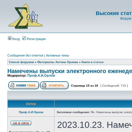
Высокие стат
Форум 
Вход
Регистрация
Сообщения без ответов
|
Активные темы
Список форумов
»
Материалы Антона Орлова
»
Книги и статьи
Намечены выпуски электронного еженеде
Модератор:
Проф.А.И.Орлов
Страница
15
из
18
[ Сообщений: 710 ]
Автор
Проф.А.И.Орлов
Заголовок сообщения:
Re: Намечены выпуски элект
2023.10.23. Наме