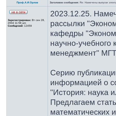
Проф.А.И.Орлов
Заголовок сообщения:
Re: Намечены выпуски элект
2023.12.25. Наме
Зарегистрирован:
Вт сен 28,
рассылки "Эконом
2004 11:58 am
Сообщений:
12459
кафедры "Экономи
научно-учебного 
менеджмент" МГТУ
Серию публикаци
информацией о с
"История: наука 
Предлагаем стать
математических и