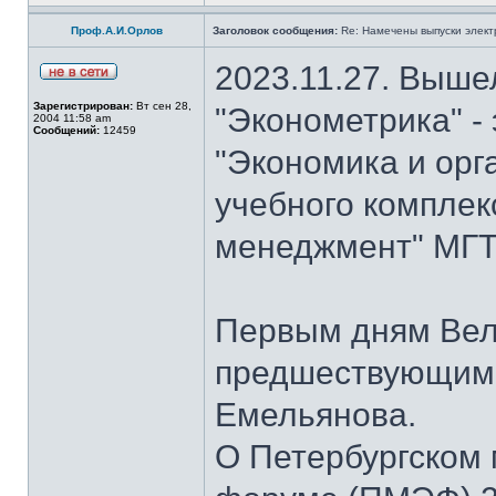
Проф.А.И.Орлов
Заголовок сообщения:
Re: Намечены выпуски элект
2023.11.27. Выше
Зарегистрирован:
Вт сен 28,
"Эконометрика" -
2004 11:58 am
Сообщений:
12459
"Экономика и орг
учебного комплек
менеджмент" МГТУ
Первым дням Вел
предшествующим 
Емельянова.
О Петербургском