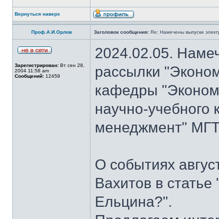
Вернуться наверх
Проф.А.И.Орлов
Заголовок сообщения:
Re: Намечены выпуски элект
2024.02.05. Наме
Зарегистрирован:
Вт сен 28,
рассылки "Эконом
2004 11:58 am
Сообщений:
12459
кафедры "Экономи
научно-учебного 
менеджмент" МГТУ
О событиях авгус
Вахитов в статье
Ельцина?".