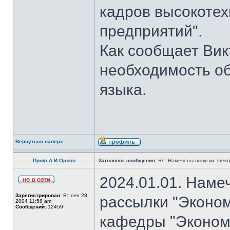
кадров высокотех
предприятий".
Как сообщает Вик
необходимость об
языка.
Вернуться наверх
Проф.А.И.Орлов
Заголовок сообщения:
Re: Намечены выпуски элект
2024.01.01. Наме
Зарегистрирован:
Вт сен 28,
рассылки "Эконом
2004 11:58 am
Сообщений:
12459
кафедры "Экономи