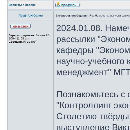
Вернуться наверх
Проф.А.И.Орлов
Заголовок сообщения:
Re: Намечены выпуски элект
2024.01.08. Наме
Зарегистрирован:
Вт сен 28,
рассылки "Эконом
2004 11:58 am
Сообщений:
12459
кафедры "Экономи
научно-учебного 
менеджмент" МГТУ
Познакомьтесь с
"Контроллинг эко
Столетию твёрдых
выступление Вик