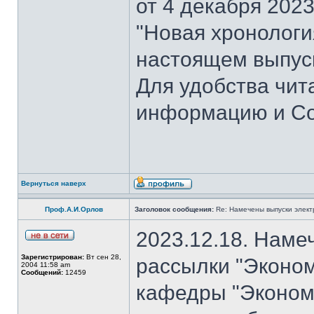
от 4 декабря 202
"Новая хронология 
настоящем выпуск
Для удобства чит
информацию и Со
Вернуться наверх
Проф.А.И.Орлов
Заголовок сообщения:
Re: Намечены выпуски элект
2023.12.18. Наме
Зарегистрирован:
Вт сен 28,
рассылки "Эконом
2004 11:58 am
Сообщений:
12459
кафедры "Экономи