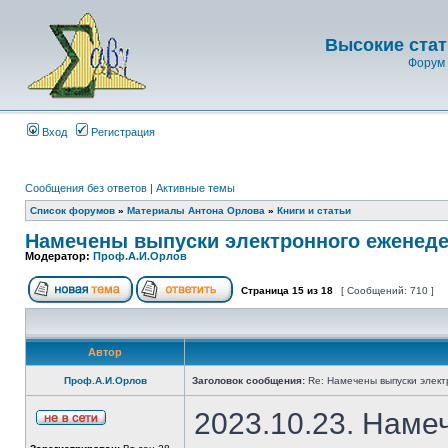
Высокие стат
Форум 
Вход
Регистрация
Сообщения без ответов
|
Активные темы
Список форумов
»
Материалы Антона Орлова
»
Книги и статьи
Намечены выпуски электронного еженеде
Модератор:
Проф.А.И.Орлов
Страница
15
из
18
[ Сообщений: 710 ]
Автор
Проф.А.И.Орлов
Заголовок сообщения:
Re: Намечены выпуски элект
2023.10.23. Наме