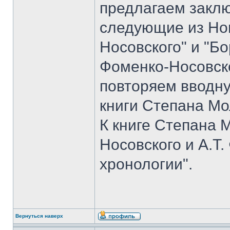
предлагаем закл
следующие из Но
Носовского" и "Б
Фоменко-Носовско
повторяем вводн
книги Степана Мо
К книге Степана 
Носовского и А.Т
хронологии".
Вернуться наверх