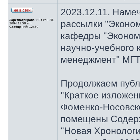
2023.12.11. Наме
Зарегистрирован:
Вт сен 28,
рассылки "Эконом
2004 11:58 am
Сообщений:
12459
кафедры "Экономи
научно-учебного 
менеджмент" МГТУ
Продолжаем публ
"Краткое изложен
Фоменко-Носовског
помещены Содерж
"Новая Хронологи