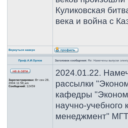
Куликовская битв
века и война с Ка
Вернуться наверх
Проф.А.И.Орлов
Заголовок сообщения:
Re: Намечены выпуски элект
2024.01.22. Наме
Зарегистрирован:
Вт сен 28,
рассылки "Эконом
2004 11:58 am
Сообщений:
12459
кафедры "Экономи
научно-учебного 
менеджмент" МГТУ