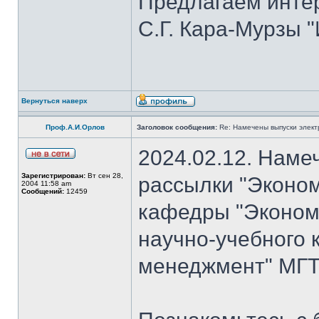
Предлагаем инте
С.Г. Кара-Мурзы "
Вернуться наверх
Проф.А.И.Орлов
Заголовок сообщения:
Re: Намечены выпуски элект
2024.02.12. Наме
Зарегистрирован:
Вт сен 28,
рассылки "Эконом
2004 11:58 am
Сообщений:
12459
кафедры "Экономи
научно-учебного 
менеджмент" МГТУ