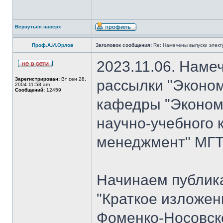
Вернуться наверх
Проф.А.И.Орлов
Заголовок сообщения:
Re: Намечены выпуски элект
2023.11.06. Наме
Зарегистрирован:
Вт сен 28,
рассылки "Эконом
2004 11:58 am
Сообщений:
12459
кафедры "Экономи
научно-учебного 
менеджмент" МГТУ
Начинаем публик
"Краткое изложен
Фоменко-Носовско