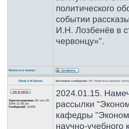
политического об
событии рассказы
И.Н. Лозбенёв в с
червонцу»".
Вернуться наверх
Проф.А.И.Орлов
Заголовок сообщения:
Re: Намечены выпуски элект
2024.01.15. Наме
Зарегистрирован:
Вт сен 28,
рассылки "Эконом
2004 11:58 am
Сообщений:
12459
кафедры "Экономи
научно-учебного 