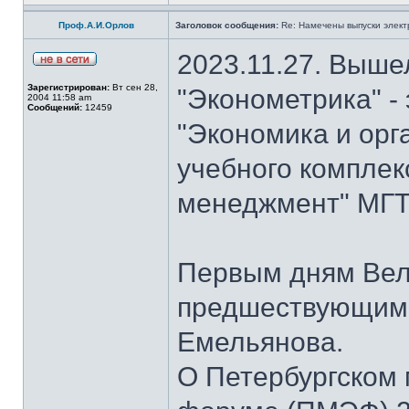
Проф.А.И.Орлов
Заголовок сообщения:
Re: Намечены выпуски элект
2023.11.27. Выше
Зарегистрирован:
Вт сен 28,
"Эконометрика" -
2004 11:58 am
Сообщений:
12459
"Экономика и орг
учебного комплек
менеджмент" МГТУ
Первым дням Вел
предшествующим 
Емельянова.
О Петербургском