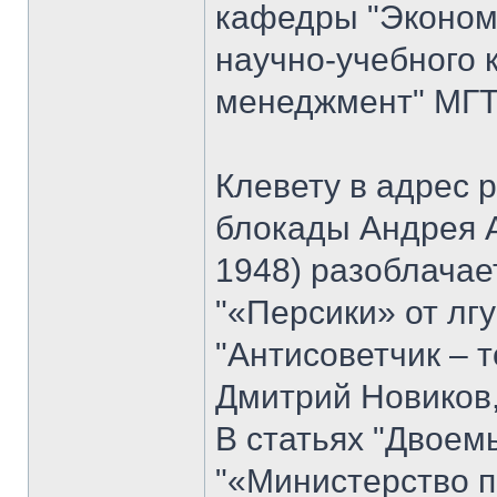
кафедры "Экономи
научно-учебного 
менеджмент" МГТУ
Клевету в адрес 
блокады Андрея 
1948) разоблачае
"«Персики» от лгу
"Антисоветчик – т
Дмитрий Новиков,
В статьях "Двоем
"«Министерство п