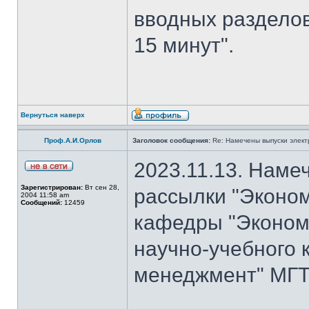
вводных разделов
15 минут".
Вернуться наверх
Проф.А.И.Орлов
Заголовок сообщения:
Re: Намечены выпуски элект
2023.11.13. Наме
Зарегистрирован:
Вт сен 28,
рассылки "Эконом
2004 11:58 am
Сообщений:
12459
кафедры "Экономи
научно-учебного 
менеджмент" МГТУ