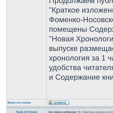
Продолжаем публ
"Краткое изложен
Фоменко-Носовског
помещены Содерж
"Новая Хронологи
выпуске размеща
хронология за 1 ча
удобства читате
и Содержание кни
Вернуться наверх
Проф.А.И.Орлов
Заголовок сообщения:
Re: Намечены выпуски элект