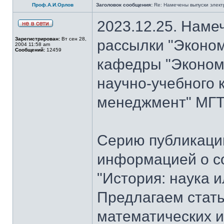
Проф.А.И.Орлов
Заголовок сообщения:
Re: Намечены выпуски элект
2023.12.25. Наме
Зарегистрирован:
Вт сен 28,
рассылки "Эконом
2004 11:58 am
Сообщений:
12459
кафедры "Экономи
научно-учебного 
менеджмент" МГТУ
Серию публикаци
информацией о с
"История: наука 
Предлагаем стать
математических и