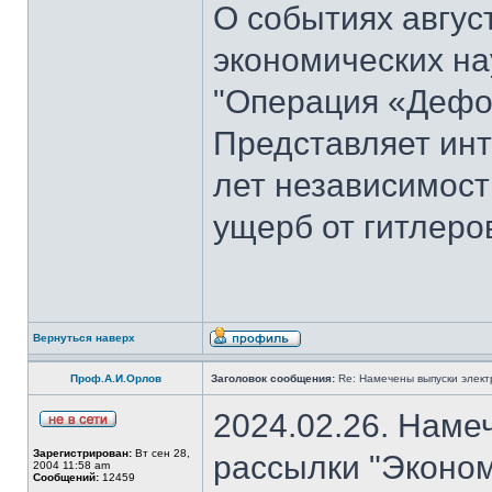
О событиях август
экономических на
"Операция «Дефо
Представляет инт
лет независимост
ущерб от гитлеров
Вернуться наверх
Проф.А.И.Орлов
Заголовок сообщения:
Re: Намечены выпуски элект
2024.02.26. Наме
Зарегистрирован:
Вт сен 28,
рассылки "Эконом
2004 11:58 am
Сообщений:
12459