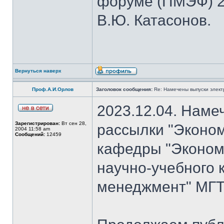
форуме (ПМЭФ) 20
В.Ю. Катасонов.
Вернуться наверх
Проф.А.И.Орлов
Заголовок сообщения:
Re: Намечены выпуски элект
2023.12.04. Наме
Зарегистрирован:
Вт сен 28,
рассылки "Эконом
2004 11:58 am
Сообщений:
12459
кафедры "Экономи
научно-учебного 
менеджмент" МГТУ