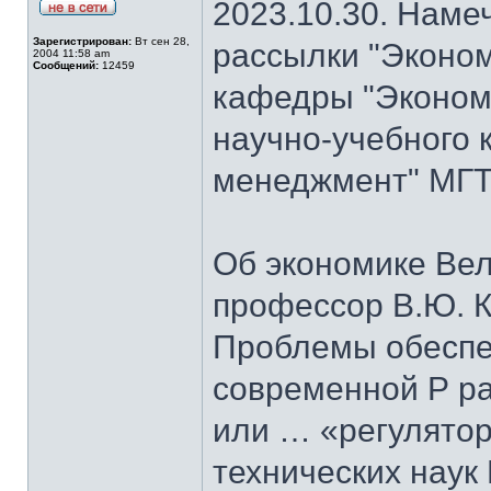
2023.10.30. Наме
Зарегистрирован:
Вт сен 28,
рассылки "Эконом
2004 11:58 am
Сообщений:
12459
кафедры "Экономи
научно-учебного 
менеджмент" МГТУ
Об экономике Ве
профессор В.Ю. К
Проблемы обеспе
современной Р ра
или … «регулятор
технических наук 