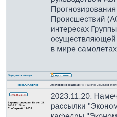
Прогнозирования
Происшествий (А
интересах Группы
осуществляющей 
в мире самолетах
Вернуться наверх
Проф.А.И.Орлов
Заголовок сообщения:
Re: Намечены выпуски элект
2023.11.20. Наме
Зарегистрирован:
Вт сен 28,
рассылки "Эконом
2004 11:58 am
Сообщений:
12459
кафедры "Экономи