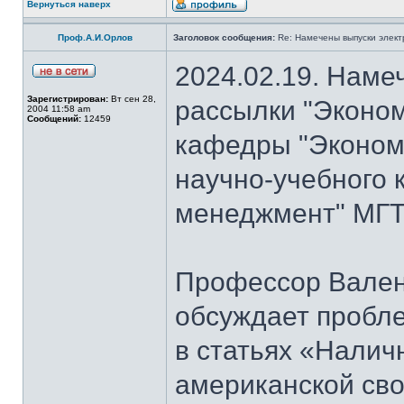
Вернуться наверх
Проф.А.И.Орлов
Заголовок сообщения:
Re: Намечены выпуски элект
2024.02.19. Наме
Зарегистрирован:
Вт сен 28,
рассылки "Эконом
2004 11:58 am
Сообщений:
12459
кафедры "Экономи
научно-учебного 
менеджмент" МГТУ
Профессор Вален
обсуждает пробл
в статьях «Налич
американской сво