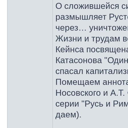
О сложившейся с
размышляет Руст
через… уничтоже
Жизни и трудам в
Кейнса посвящена
Катасонова "Один
спасал капитализ
Помещаем аннотац
Носовского и А.Т.
серии "Русь и Ри
даем).