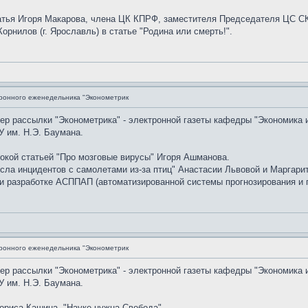
атья Игоря Макарова, члена ЦК КПРФ, заместителя Председателя ЦС
Корнилов (г. Ярославль) в статье "Родина или смерть!".
ронного еженедельника "Эконометрик
мер рассылки "Эконометрика" - электронной газеты кафедры "Экономика 
 им. Н.Э. Баумана.
окой статьей "Про мозговые вирусы" Игоря Ашманова.
сла инцидентов с самолетами из-за птиц" Анастасии Львовой и Маргари
и разработке АСППАП (автоматизированной системы прогнозирования и п
ронного еженедельника "Эконометрик
мер рассылки "Эконометрика" - электронной газеты кафедры "Экономика 
 им. Н.Э. Баумана.
риса Кашина, "Науке нужна Свобода".