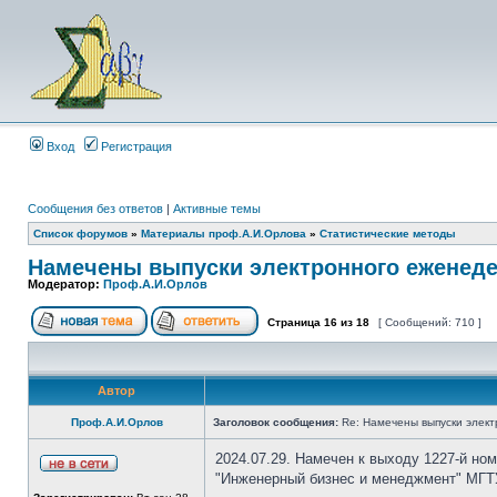
Вход
Регистрация
Сообщения без ответов
|
Активные темы
Список форумов
»
Материалы проф.А.И.Орлова
»
Статистические методы
Намечены выпуски электронного еженеде
Модератор:
Проф.А.И.Орлов
Страница
16
из
18
[ Сообщений: 710 ]
Автор
Проф.А.И.Орлов
Заголовок сообщения:
Re: Намечены выпуски элект
2024.07.29. Намечен к выходу 1227-й но
"Инженерный бизнес и менеджмент" МГТУ