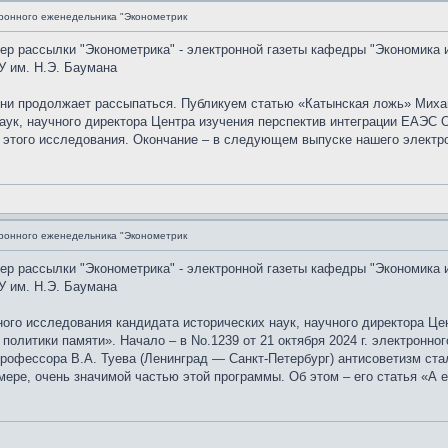
ронного еженедельника "Эконометрик
мер рассылки "Эконометрика" - электронной газеты кафедры "Экономика 
У им. Н.Э. Баумана
ыни продолжает рассыпаться. Публикуем статью «Катынская ложь» Миха
аук, научного директора Центра изучения перспектив интеграции ЕАЭС 
 этого исследования. Окончание – в следующем выпуске нашего электр
ронного еженедельника "Эконометрик
мер рассылки "Эконометрика" - электронной газеты кафедры "Экономика 
У им. Н.Э. Баумана
го исследования кандидата исторических наук, научного директора Це
 политики памяти». Начало – в No.1239 от 21 октября 2024 г. электронн
рофессора В.А. Туева (Ленинград — Санкт-Петербург) антисоветизм ста
мере, очень значимой частью этой программы. Об этом – его статья «А 