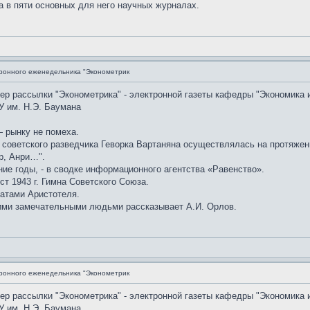
а в пяти основных для него научных журналах.
ронного еженедельника "Эконометрик
мер рассылки "Эконометрика" - электронной газеты кафедры "Экономика 
У им. Н.Э. Баумана
 рынку не помеха.
советского разведчика Геворка Вартаняна осуществлялась на протяжении
р, Анри…".
ние годы, - в сводке информационного агентства «Равенство».
ст 1943 г. Гимна Советского Союза.
атами Аристотеля.
ими замечательными людьми рассказывает А.И. Орлов.
ронного еженедельника "Эконометрик
мер рассылки "Эконометрика" - электронной газеты кафедры "Экономика 
У им. Н.Э. Баумана