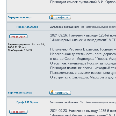
Приводим список публикаций А.И. Орлов
Вернуться наверх
Проф.А.И.Орлов
Заголовок сообщения:
Re: Намечены выпуски элект
2024.09.16. Намечен к выходу 1234-й но
"Инженерный бизнес и менеджмент" МГТ
Зарегистрирован:
Вт сен 28,
2004 11:58 am
По мнению Рустема Вахитова, Госплан —
Сообщений:
12459
Нелегальная деятельность легендарного 
в статье Сергея Медведева "Геворк, Ами
О том, как изменилась Россия за послед
Приводим памятник эпохи - исходный тек
Познакомьтесь с самыми известными цит
О встречах с Эвклидом, Марксом и друг
Вернуться наверх
Проф.А.И.Орлов
Заголовок сообщения:
Re: Намечены выпуски элект
2024.09.23. Намечен к выходу 1235-й но
"Инженерный бизнес и менеджмент" МГТ