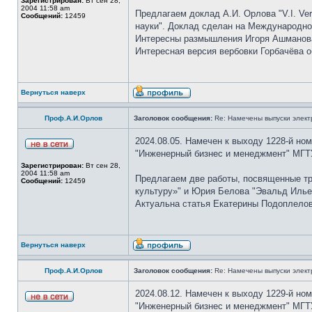
Зарегистрирован:
Вт сен 28,
2004 11:58 am
Предлагаем доклад А.И. Орлова "V.I. Ver
Сообщений:
12459
науки". Доклад сделан на Международном
Интересны размышления Игоря Ашманова 
Интересная версия вербовки Горбачёва 
Вернуться наверх
Проф.А.И.Орлов
Заголовок сообщения:
Re: Намечены выпуски элект
2024.08.05. Намечен к выходу 1228-й но
"Инженерный бизнес и менеджмент" МГТУ
Зарегистрирован:
Вт сен 28,
2004 11:58 am
Предлагаем две работы, посвященные т
Сообщений:
12459
культуру»" и Юрия Белова "Эвальд Илье
Актуальна статья Екатерины Подоплелово
Вернуться наверх
Проф.А.И.Орлов
Заголовок сообщения:
Re: Намечены выпуски элект
2024.08.12. Намечен к выходу 1229-й но
"Инженерный бизнес и менеджмент" МГТУ