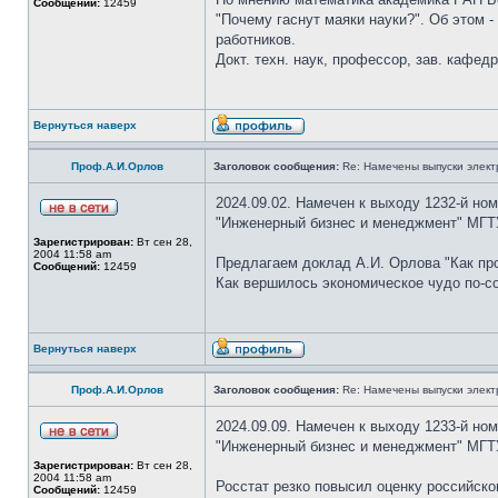
Сообщений:
12459
"Почему гаснут маяки науки?". Об этом -
работников.
Докт. техн. наук, профессор, зав. кафе
Вернуться наверх
Проф.А.И.Орлов
Заголовок сообщения:
Re: Намечены выпуски элект
2024.09.02. Намечен к выходу 1232-й но
"Инженерный бизнес и менеджмент" МГТУ
Зарегистрирован:
Вт сен 28,
2004 11:58 am
Предлагаем доклад А.И. Орлова "Как про
Сообщений:
12459
Как вершилось экономическое чудо по-со
Вернуться наверх
Проф.А.И.Орлов
Заголовок сообщения:
Re: Намечены выпуски элект
2024.09.09. Намечен к выходу 1233-й но
"Инженерный бизнес и менеджмент" МГТ
Зарегистрирован:
Вт сен 28,
2004 11:58 am
Росстат резко повысил оценку российско
Сообщений:
12459