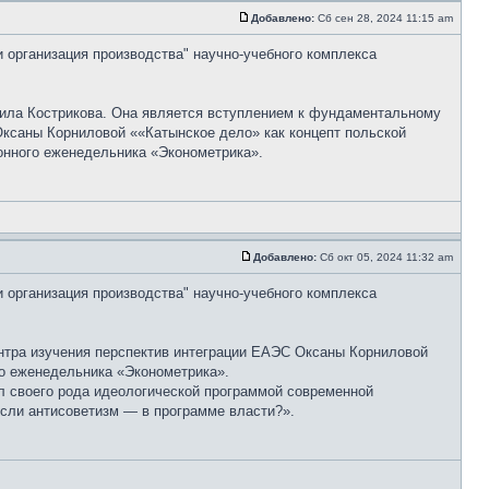
Добавлено:
Сб сен 28, 2024 11:15 am
и организация производства" научно-учебного комплекса
ила Кострикова. Она является вступлением к фундаментальному
Оксаны Корниловой ««Катынское дело» как концепт польской
онного еженедельника «Эконометрика».
Добавлено:
Сб окт 05, 2024 11:32 am
и организация производства" научно-учебного комплекса
нтра изучения перспектив интеграции ЕАЭС Оксаны Корниловой
ого еженедельника «Эконометрика».
л своего рода идеологической программой современной
если антисоветизм — в программе власти?».