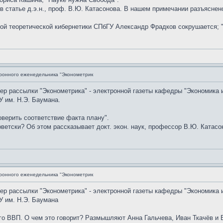
 в статье д.э.н., проф. В.Ю. Катасонова. В нашем примечании разъясне
дрой теоретической кибернетики СПбГУ Александр Фрадков сокрушается; 
ронного еженедельника "Эконометрик
мер рассылки "Эконометрика" - электронной газеты кафедры "Экономика 
 им. Н.Э. Баумана.
верить соответствие факта плану".
ветски? Об этом рассказывает докт. экон. наук, профессор В.Ю. Катасон
ронного еженедельника "Эконометрик
мер рассылки "Эконометрика" - электронной газеты кафедры "Экономика 
У им. Н.Э. Баумана
го ВВП. О чем это говорит? Размышляют Анна Гальчева, Иван Ткачёв и 