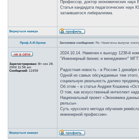
Профессор, доктор экономических наук В
Статья кандидата педагогических наук 
затаившегося либерализма.
Вернуться наверх
Проф.А.И.Орлов
Заголовок сообщения:
Re: Намечены выпуски элект
2024.10.14. Намечен к выходу 1238-й но
"Инженерный бизнес и менеджмент" МГТ
Зарегистрирован:
Вт сен 28,
2004 11:58 am
Радостная новость - в России 1 декабря
Сообщений:
12459
Одной из самых обсуждаемых тем этого 
социальную реальность далеко продвину
Об этом – в статье Андрея Кошкина «Ост
О том, как искусственный интеллект над
Национальный проект «Экономика данных
рельсы».
Суть «русского метода обучения ремёсла
инженерной профессии».
Вернуться наверх