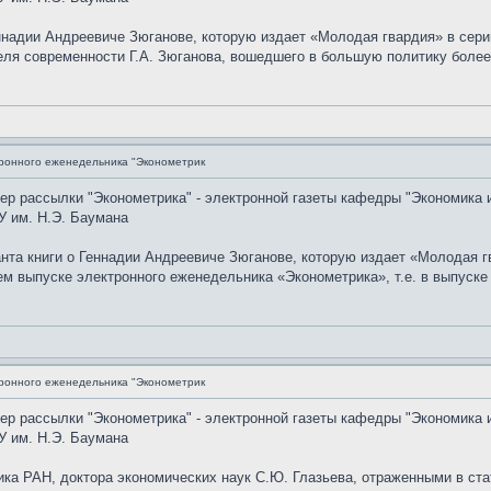
еннадии Андреевиче Зюганове, которую издает «Молодая гвардия» в се
теля современности Г.А. Зюганова, вошедшего в большую политику боле
ронного еженедельника "Эконометрик
мер рассылки "Эконометрика" - электронной газеты кафедры "Экономика 
У им. Н.Э. Баумана
анта книги о Геннадии Андреевиче Зюганове, которую издает «Молодая 
выпуске электронного еженедельника «Эконометрика», т.е. в выпуске N
ронного еженедельника "Эконометрик
мер рассылки "Эконометрика" - электронной газеты кафедры "Экономика 
У им. Н.Э. Баумана
ка РАН, доктора экономических наук С.Ю. Глазьева, отраженными в ста