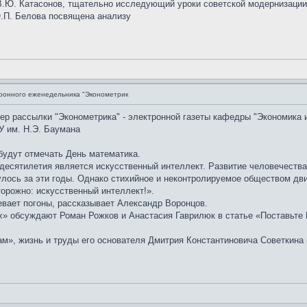
.Ю. Катасонов, тщательно исследующий уроки советской модернизации, 
Ю.П. Белова посвящена анализу
ронного еженедельника "Эконометрик
мер рассылки "Эконометрика" - электронной газеты кафедры "Экономика 
У им. Н.Э. Баумана
 будут отмечать День математика.
десятилетия является искусственный интеллект. Развитие человечества
лось за эти годы. Однако стихийное и неконтролируемое обществом дви
орожно: искусственный интеллект!».
евает погоны, рассказывает Александр Воронцов.
» обсуждают Роман Рожков и Анастасия Гаврилюк в статье «Поставьте D
м», жизнь и труды его основателя Дмитрия Константиновича Советкина 