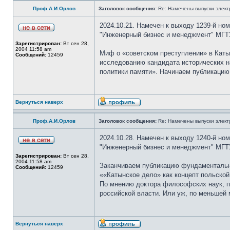
Проф.А.И.Орлов
Заголовок сообщения:
Re: Намечены выпуски элект
2024.10.21. Намечен к выходу 1239-й но
"Инженерный бизнес и менеджмент" МГТ
Зарегистрирован:
Вт сен 28,
2004 11:58 am
Миф о «советском преступлении» в Кат
Сообщений:
12459
исследованию кандидата исторических н
политики памяти». Начинаем публикацию
Вернуться наверх
Проф.А.И.Орлов
Заголовок сообщения:
Re: Намечены выпуски элект
2024.10.28. Намечен к выходу 1240-й но
"Инженерный бизнес и менеджмент" МГТ
Зарегистрирован:
Вт сен 28,
2004 11:58 am
Заканчиваем публикацию фундаментально
Сообщений:
12459
««Катынское дело» как концепт польской
По мнению доктора философских наук, п
российской власти. Или уж, по меньшей 
Вернуться наверх