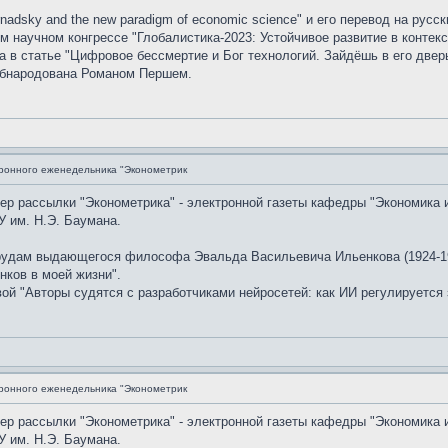
nadsky and the new paradigm of economic science" и его перевод на рус
 научном конгрессе "Глобалистика-2023: Устойчивое развитие в контекс
в статье "Цифровое бессмертие и Бог технологий. Зайдёшь в его дверь
обнародована Романом Першем.
ронного еженедельника "Эконометрик
мер рассылки "Эконометрика" - электронной газеты кафедры "Экономика 
 им. Н.Э. Баумана.
рудам выдающегося философа Эвальда Васильевича Ильенкова (1924-19
нков в моей жизни".
й "Авторы судятся с разработчиками нейросетей: как ИИ регулируется 
ронного еженедельника "Эконометрик
мер рассылки "Эконометрика" - электронной газеты кафедры "Экономика 
 им. Н.Э. Баумана.