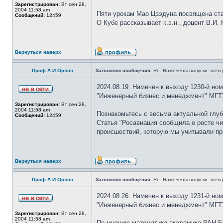
Зарегистрирован:
Вт сен 28,
2004 11:58 am
Пяти урокам Мао Цзэдуна посвящена ст
Сообщений:
12459
О Кубе рассказывает к.э.н., доцент В.И. 
Вернуться наверх
Проф.А.И.Орлов
Заголовок сообщения:
Re: Намечены выпуски элект
2024.08.19. Намечен к выходу 1230-й но
"Инженерный бизнес и менеджмент" МГТУ
Зарегистрирован:
Вт сен 28,
2004 11:58 am
Познакомьтесь с весьма актуальной глуб
Сообщений:
12459
Статья "Росавиация сообщила о росте чи
происшествий, которую мы учитывали пр
Вернуться наверх
Проф.А.И.Орлов
Заголовок сообщения:
Re: Намечены выпуски элект
2024.08.26. Намечен к выходу 1231-й но
"Инженерный бизнес и менеджмент" МГТУ
Зарегистрирован:
Вт сен 28,
2004 11:58 am
По мнению математика академика РАН Бо