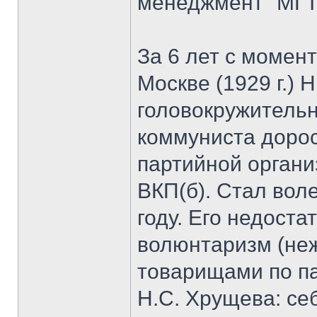
менеджмент" МГТ
За 6 лет с момен
Москве (1929 г.) 
головокружительн
коммуниста дорос
партийной органи
ВКП(б). Стал вол
году. Его недоста
волюнтаризм (неж
товарищами по па
Н.С. Хрущева: се