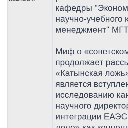
кафедры "Экономи
научно-учебного 
менеджмент" МГТ
Миф о «советском
продолжает рассы
«Катынская ложь
является вступл
исследованию кан
научного директо
интеграции ЕАЭС
дело» как концеп