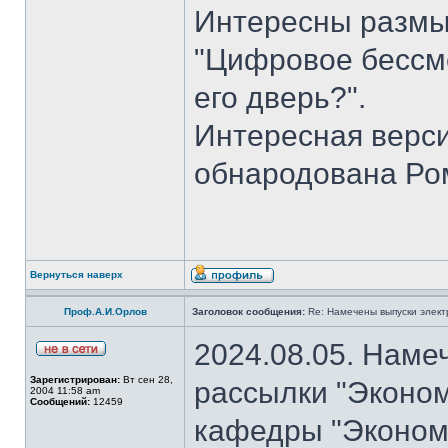
Интересны размы
"Цифровое бессме
его дверь?".
Интересная верси
обнародована Ро
Вернуться наверх
Проф.А.И.Орлов
Заголовок сообщения:
Re: Намечены выпуски элект
2024.08.05. Наме
Зарегистрирован:
Вт сен 28,
рассылки "Эконом
2004 11:58 am
Сообщений:
12459
кафедры "Экономи