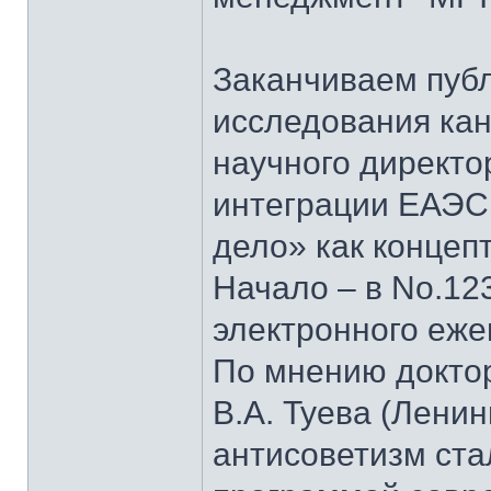
Заканчиваем пуб
исследования кан
научного директо
интеграции ЕАЭС
дело» как концеп
Начало – в No.123
электронного еж
По мнению докто
В.А. Туева (Лени
антисоветизм ста