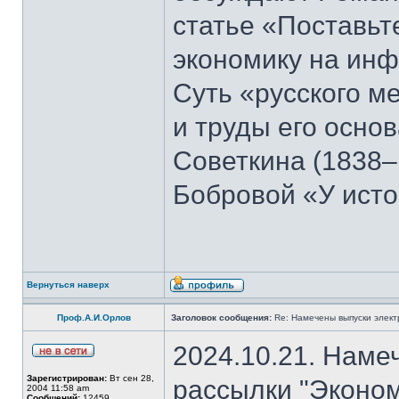
статье «Поставьте
экономику на ин
Суть «русского м
и труды его осно
Советкина (1838–
Бобровой «У ист
Вернуться наверх
Проф.А.И.Орлов
Заголовок сообщения:
Re: Намечены выпуски элект
2024.10.21. Наме
Зарегистрирован:
Вт сен 28,
рассылки "Эконом
2004 11:58 am
Сообщений:
12459