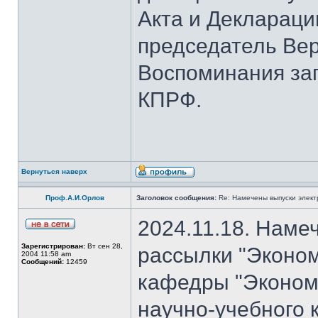
Акта и Деклараци
председатель Вер
Воспоминания за
КПРФ.
Вернуться наверх
Проф.А.И.Орлов
Заголовок сообщения:
Re: Намечены выпуски элект
2024.11.18. Наме
Зарегистрирован:
Вт сен 28,
рассылки "Эконом
2004 11:58 am
Сообщений:
12459
кафедры "Экономи
научно-учебного 