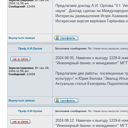
Зарегистрирован:
Вт сен 28,
2004 11:58 am
Предлагаем доклад А.И. Орлова "V.I. Ver
Сообщений:
12459
науки". Доклад сделан на Международном
Интересны размышления Игоря Ашманова 
Интересная версия вербовки Горбачёва 
Вернуться наверх
Проф.А.И.Орлов
Заголовок сообщения:
Re: Намечены выпуски элект
2024.08.05. Намечен к выходу 1228-й но
"Инженерный бизнес и менеджмент" МГТУ
Зарегистрирован:
Вт сен 28,
2004 11:58 am
Предлагаем две работы, посвященные т
Сообщений:
12459
культуру»" и Юрия Белова "Эвальд Илье
Актуальна статья Екатерины Подоплелово
Вернуться наверх
Проф.А.И.Орлов
Заголовок сообщения:
Re: Намечены выпуски элект
2024.08.12. Намечен к выходу 1229-й но
"Инженерный бизнес и менеджмент" МГТУ