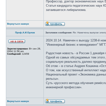
Профессор, доктор экономических наук В
Статья кандидата педагогических наук 
затаившегося либерализма.
Вернуться наверх
Проф.А.И.Орлов
Заголовок сообщения:
Re: Намечены выпуски элект
2024.10.14. Намечен к выходу 1238-й но
"Инженерный бизнес и менеджмент" МГТ
Зарегистрирован:
Вт сен 28,
2004 11:58 am
Радостная новость - в России 1 декабря
Сообщений:
12459
Одной из самых обсуждаемых тем этого 
социальную реальность далеко продвину
Об этом – в статье Андрея Кошкина «Ост
О том, как искусственный интеллект над
Национальный проект «Экономика данных
рельсы».
Суть «русского метода обучения ремёсла
инженерной профессии».
Вернуться наверх