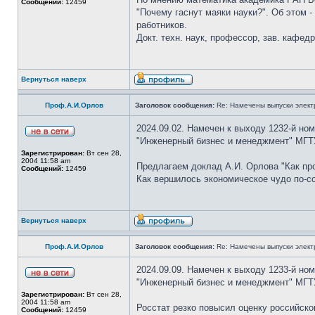
Сообщений:
12459
"Почему гаснут маяки науки?". Об этом -
работников.
Докт. техн. наук, профессор, зав. кафе
Вернуться наверх
Проф.А.И.Орлов
Заголовок сообщения:
Re: Намечены выпуски элект
2024.09.02. Намечен к выходу 1232-й но
"Инженерный бизнес и менеджмент" МГТУ
Зарегистрирован:
Вт сен 28,
2004 11:58 am
Предлагаем доклад А.И. Орлова "Как про
Сообщений:
12459
Как вершилось экономическое чудо по-со
Вернуться наверх
Проф.А.И.Орлов
Заголовок сообщения:
Re: Намечены выпуски элект
2024.09.09. Намечен к выходу 1233-й но
"Инженерный бизнес и менеджмент" МГТ
Зарегистрирован:
Вт сен 28,
2004 11:58 am
Росстат резко повысил оценку российско
Сообщений:
12459