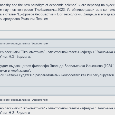
nadsky and the new paradigm of economic science" и его перевод на рус
 научном конгрессе "Глобалистика-2023: Устойчивое развитие в контекс
в статье "Цифровое бессмертие и Бог технологий. Зайдёшь в его дверь
обнародована Романом Першем.
ронного еженедельника "Эконометрик
мер рассылки "Эконометрика" - электронной газеты кафедры "Экономика 
 им. Н.Э. Баумана.
рудам выдающегося философа Эвальда Васильевича Ильенкова (1924-19
нков в моей жизни".
й "Авторы судятся с разработчиками нейросетей: как ИИ регулируется 
ронного еженедельника "Эконометрик
мер рассылки "Эконометрика" - электронной газеты кафедры "Экономика 
 им. Н.Э. Баумана.