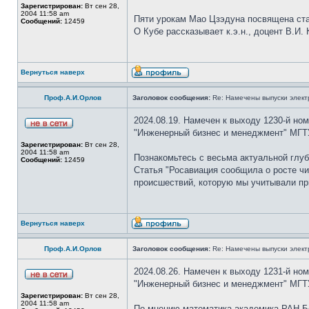
Зарегистрирован:
Вт сен 28,
2004 11:58 am
Пяти урокам Мао Цзэдуна посвящена ст
Сообщений:
12459
О Кубе рассказывает к.э.н., доцент В.И. 
Вернуться наверх
Проф.А.И.Орлов
Заголовок сообщения:
Re: Намечены выпуски элект
2024.08.19. Намечен к выходу 1230-й но
"Инженерный бизнес и менеджмент" МГТУ
Зарегистрирован:
Вт сен 28,
2004 11:58 am
Познакомьтесь с весьма актуальной глуб
Сообщений:
12459
Статья "Росавиация сообщила о росте чи
происшествий, которую мы учитывали пр
Вернуться наверх
Проф.А.И.Орлов
Заголовок сообщения:
Re: Намечены выпуски элект
2024.08.26. Намечен к выходу 1231-й но
"Инженерный бизнес и менеджмент" МГТУ
Зарегистрирован:
Вт сен 28,
2004 11:58 am
По мнению математика академика РАН Бо