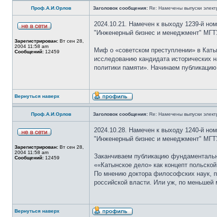
Проф.А.И.Орлов
Заголовок сообщения:
Re: Намечены выпуски элект
2024.10.21. Намечен к выходу 1239-й но
"Инженерный бизнес и менеджмент" МГТ
Зарегистрирован:
Вт сен 28,
2004 11:58 am
Миф о «советском преступлении» в Кат
Сообщений:
12459
исследованию кандидата исторических н
политики памяти». Начинаем публикацию
Вернуться наверх
Проф.А.И.Орлов
Заголовок сообщения:
Re: Намечены выпуски элект
2024.10.28. Намечен к выходу 1240-й но
"Инженерный бизнес и менеджмент" МГТ
Зарегистрирован:
Вт сен 28,
2004 11:58 am
Заканчиваем публикацию фундаментально
Сообщений:
12459
««Катынское дело» как концепт польской
По мнению доктора философских наук, п
российской власти. Или уж, по меньшей 
Вернуться наверх