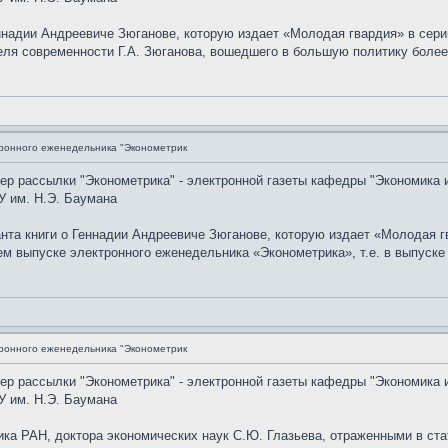
еннадии Андреевиче Зюганове, которую издает «Молодая гвардия» в се
теля современности Г.А. Зюганова, вошедшего в большую политику боле
ронного еженедельника "Эконометрик
мер рассылки "Эконометрика" - электронной газеты кафедры "Экономика 
У им. Н.Э. Баумана
анта книги о Геннадии Андреевиче Зюганове, которую издает «Молодая 
выпуске электронного еженедельника «Эконометрика», т.е. в выпуске N
ронного еженедельника "Эконометрик
мер рассылки "Эконометрика" - электронной газеты кафедры "Экономика 
У им. Н.Э. Баумана
ка РАН, доктора экономических наук С.Ю. Глазьева, отраженными в ста