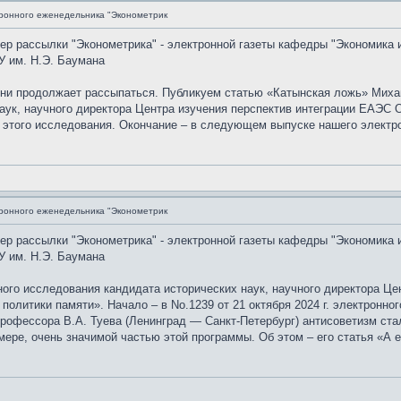
ронного еженедельника "Эконометрик
мер рассылки "Эконометрика" - электронной газеты кафедры "Экономика 
У им. Н.Э. Баумана
ыни продолжает рассыпаться. Публикуем статью «Катынская ложь» Миха
аук, научного директора Центра изучения перспектив интеграции ЕАЭС 
 этого исследования. Окончание – в следующем выпуске нашего электр
ронного еженедельника "Эконометрик
мер рассылки "Эконометрика" - электронной газеты кафедры "Экономика 
У им. Н.Э. Баумана
го исследования кандидата исторических наук, научного директора Це
 политики памяти». Начало – в No.1239 от 21 октября 2024 г. электронн
рофессора В.А. Туева (Ленинград — Санкт-Петербург) антисоветизм ста
мере, очень значимой частью этой программы. Об этом – его статья «А 