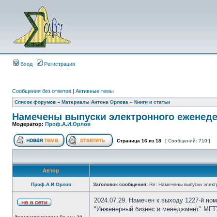
Вход
Регистрация
Сообщения без ответов
|
Активные темы
Список форумов
»
Материалы Антона Орлова
»
Книги и статьи
Намечены выпуски электронного еженеде
Модератор:
Проф.А.И.Орлов
Страница
16
из
18
[ Сообщений: 710 ]
Автор
Проф.А.И.Орлов
Заголовок сообщения:
Re: Намечены выпуски элект
2024.07.29. Намечен к выходу 1227-й но
"Инженерный бизнес и менеджмент" МГТУ