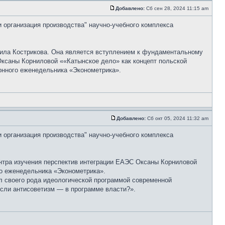
Добавлено:
Сб сен 28, 2024 11:15 am
и организация производства" научно-учебного комплекса
ила Кострикова. Она является вступлением к фундаментальному
Оксаны Корниловой ««Катынское дело» как концепт польской
онного еженедельника «Эконометрика».
Добавлено:
Сб окт 05, 2024 11:32 am
и организация производства" научно-учебного комплекса
нтра изучения перспектив интеграции ЕАЭС Оксаны Корниловой
ого еженедельника «Эконометрика».
л своего рода идеологической программой современной
если антисоветизм — в программе власти?».