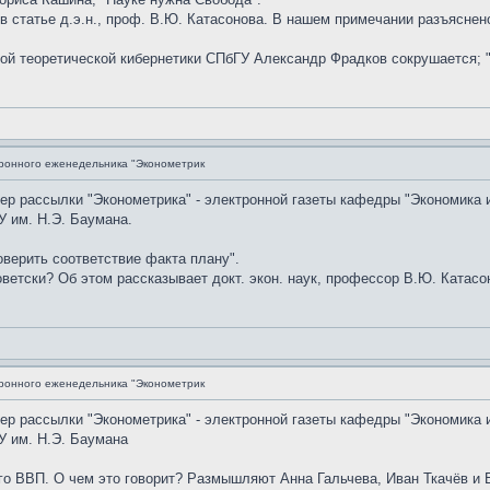
 в статье д.э.н., проф. В.Ю. Катасонова. В нашем примечании разъясне
дрой теоретической кибернетики СПбГУ Александр Фрадков сокрушается; 
ронного еженедельника "Эконометрик
мер рассылки "Эконометрика" - электронной газеты кафедры "Экономика 
 им. Н.Э. Баумана.
верить соответствие факта плану".
ветски? Об этом рассказывает докт. экон. наук, профессор В.Ю. Катасон
ронного еженедельника "Эконометрик
мер рассылки "Эконометрика" - электронной газеты кафедры "Экономика 
У им. Н.Э. Баумана
го ВВП. О чем это говорит? Размышляют Анна Гальчева, Иван Ткачёв и 