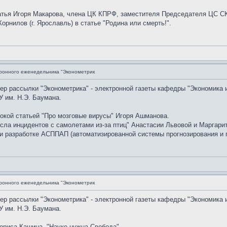
атья Игоря Макарова, члена ЦК КПРФ, заместителя Председателя ЦС
Корнилов (г. Ярославль) в статье "Родина или смерть!".
ронного еженедельника "Эконометрик
мер рассылки "Эконометрика" - электронной газеты кафедры "Экономика 
 им. Н.Э. Баумана.
окой статьей "Про мозговые вирусы" Игоря Ашманова.
сла инцидентов с самолетами из-за птиц" Анастасии Львовой и Маргари
и разработке АСППАП (автоматизированной системы прогнозирования и п
ронного еженедельника "Эконометрик
мер рассылки "Эконометрика" - электронной газеты кафедры "Экономика 
 им. Н.Э. Баумана.
риса Кашина, "Науке нужна Свобода".