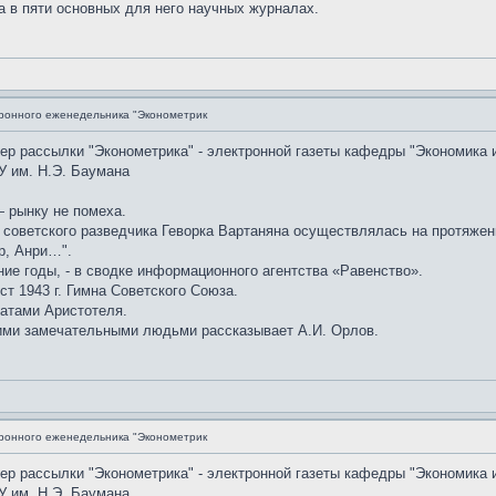
а в пяти основных для него научных журналах.
ронного еженедельника "Эконометрик
мер рассылки "Эконометрика" - электронной газеты кафедры "Экономика 
У им. Н.Э. Баумана
 рынку не помеха.
советского разведчика Геворка Вартаняна осуществлялась на протяжении
р, Анри…".
ние годы, - в сводке информационного агентства «Равенство».
ст 1943 г. Гимна Советского Союза.
атами Аристотеля.
ими замечательными людьми рассказывает А.И. Орлов.
ронного еженедельника "Эконометрик
мер рассылки "Эконометрика" - электронной газеты кафедры "Экономика 
У им. Н.Э. Баумана