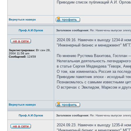
Приводим список публикаций А.И. Орлов
Вернуться наверх
Проф.А.И.Орлов
Заголовок сообщения:
Re: Намечены выпуски элект
2024.09.16. Намечен к выходу 1234-й но
"Инженерный бизнес и менеджмент" МГТ
Зарегистрирован:
Вт сен 28,
2004 11:58 am
По мнению Рустема Вахитова, Госплан —
Сообщений:
12459
Нелегальная деятельность легендарного 
в статье Сергея Медведева "Геворк, Ами
О том, как изменилась Россия за послед
Приводим памятник эпохи - исходный тек
Познакомьтесь с самыми известными цит
О встречах с Эвклидом, Марксом и друг
Вернуться наверх
Проф.А.И.Орлов
Заголовок сообщения:
Re: Намечены выпуски элект
2024.09.23. Намечен к выходу 1235-й но
"Инженерный бизнес и менеджмент" МГТ