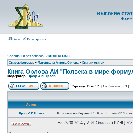
Высокие стат
Форум 
Вход
Регистрация
Сообщения без ответов
|
Активные темы
Список форумов
»
Материалы Антона Орлова
»
Книги и статьи
Книга Орлова АИ "Полвека в мире форму
Модератор:
Проф.А.И.Орлов
Страница
15
из
17
[ Сообщений: 663 ]
Автор
Проф.А.И.Орлов
Заголовок сообщения:
Re: Книга Орлова АИ "Полве
На 25.08.2024 у А.И. Орлова в РИНЦ 708