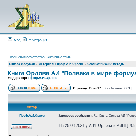
Вход
Регистрация
Сообщения без ответов
|
Активные темы
Список форумов
»
Материалы проф.А.И.Орлова
»
Статистические методы
Книга Орлова АИ "Полвека в мире форму
Модератор:
Проф.А.И.Орлов
Страница
15
из
17
[ Сообщений: 663 ]
Автор
Проф.А.И.Орлов
Заголовок сообщения:
Re: Книга Орлова АИ "Полве
На 25.08.2024 у А.И. Орлова в РИНЦ 708