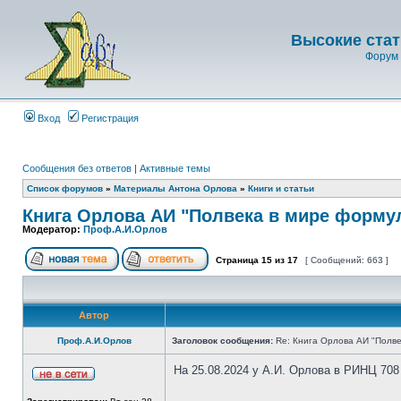
Высокие стат
Форум 
Вход
Регистрация
Сообщения без ответов
|
Активные темы
Список форумов
»
Материалы Антона Орлова
»
Книги и статьи
Книга Орлова АИ "Полвека в мире форму
Модератор:
Проф.А.И.Орлов
Страница
15
из
17
[ Сообщений: 663 ]
Автор
Проф.А.И.Орлов
Заголовок сообщения:
Re: Книга Орлова АИ "Полве
На 25.08.2024 у А.И. Орлова в РИНЦ 708