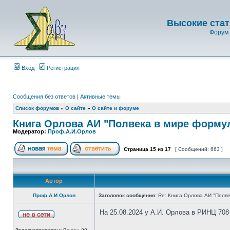
Высокие стат
Форум 
Вход
Регистрация
Сообщения без ответов
|
Активные темы
Список форумов
»
О сайте
»
О сайте и форуме
Книга Орлова АИ "Полвека в мире форму
Модератор:
Проф.А.И.Орлов
Страница
15
из
17
[ Сообщений: 663 ]
Автор
Проф.А.И.Орлов
Заголовок сообщения:
Re: Книга Орлова АИ "Полве
На 25.08.2024 у А.И. Орлова в РИНЦ 708