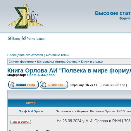
Высокие стат
Форум 
Вход
Регистрация
Сообщения без ответов
|
Активные темы
Список форумов
»
Материалы Антона Орлова
»
Книги и статьи
Книга Орлова АИ "Полвека в мире форму
Модератор:
Проф.А.И.Орлов
Страница
15
из
17
[ Сообщений: 663 ]
Автор
Проф.А.И.Орлов
Заголовок сообщения:
Re: Книга Орлова АИ "Полве
На 25.08.2024 у А.И. Орлова в РИНЦ 708