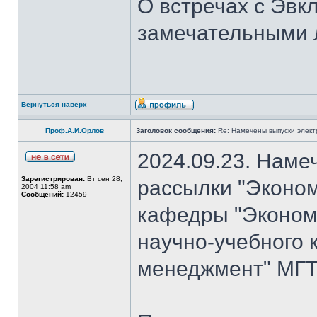
О встречах с Эвк
замечательными 
Вернуться наверх
Проф.А.И.Орлов
Заголовок сообщения:
Re: Намечены выпуски элект
2024.09.23. Наме
Зарегистрирован:
Вт сен 28,
рассылки "Эконом
2004 11:58 am
Сообщений:
12459
кафедры "Экономи
научно-учебного 
менеджмент" МГТ