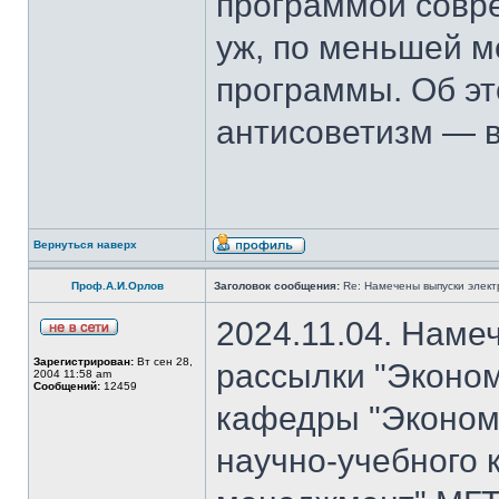
программой совре
уж, по меньшей м
программы. Об эт
антисоветизм — в
Вернуться наверх
Проф.А.И.Орлов
Заголовок сообщения:
Re: Намечены выпуски элект
2024.11.04. Наме
Зарегистрирован:
Вт сен 28,
рассылки "Эконом
2004 11:58 am
Сообщений:
12459
кафедры "Экономи
научно-учебного 