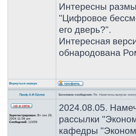
Интересны размы
"Цифровое бессме
его дверь?".
Интересная верси
обнародована Ро
Вернуться наверх
Проф.А.И.Орлов
Заголовок сообщения:
Re: Намечены выпуски элект
2024.08.05. Наме
Зарегистрирован:
Вт сен 28,
рассылки "Эконом
2004 11:58 am
Сообщений:
12459
кафедры "Экономи