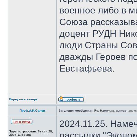
военное либо в м
Союза рассказыва
доцент РУДН Нико
люди Страны Сов
дважды Героев п
Евстафьева.
Вернуться наверх
Проф.А.И.Орлов
Заголовок сообщения:
Re: Намечены выпуски элект
2024.11.25. Наме
Зарегистрирован:
Вт сен 28,
рассылки "Эконом
2004 11:58 am