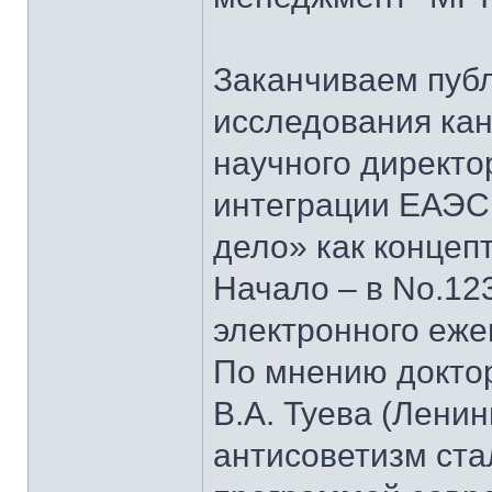
Заканчиваем пуб
исследования кан
научного директо
интеграции ЕАЭС
дело» как концеп
Начало – в No.123
электронного еж
По мнению докто
В.А. Туева (Лени
антисоветизм ста