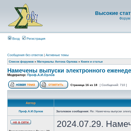
Высокие стат
Форум 
Вход
Регистрация
Сообщения без ответов
|
Активные темы
Список форумов
»
Материалы Антона Орлова
»
Книги и статьи
Намечены выпуски электронного еженеде
Модератор:
Проф.А.И.Орлов
Страница
16
из
18
[ Сообщений: 710 ]
Автор
Проф.А.И.Орлов
Заголовок сообщения:
Re: Намечены выпуски элект
2024.07.29. Наме