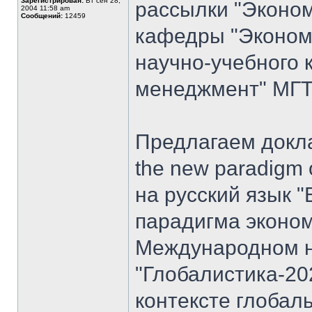
Зарегистрирован:
Вт сен 28,
рассылки "Эконом
2004 11:58 am
Сообщений:
12459
кафедры "Экономи
научно-учебного 
менеджмент" МГТУ
Предлагаем доклад
the new paradigm 
на русский язык "
парадигма эконом
Международном н
"Глобалистика-20
контексте глобал