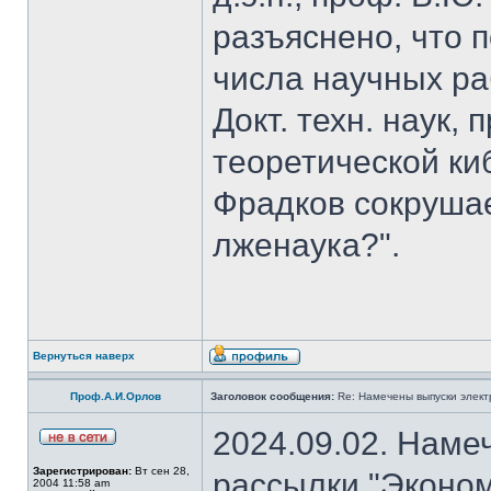
разъяснено, что 
числа научных ра
Докт. техн. наук,
теоретической к
Фрадков сокрушае
лженаука?".
Вернуться наверх
Проф.А.И.Орлов
Заголовок сообщения:
Re: Намечены выпуски элект
2024.09.02. Наме
Зарегистрирован:
Вт сен 28,
рассылки "Эконом
2004 11:58 am