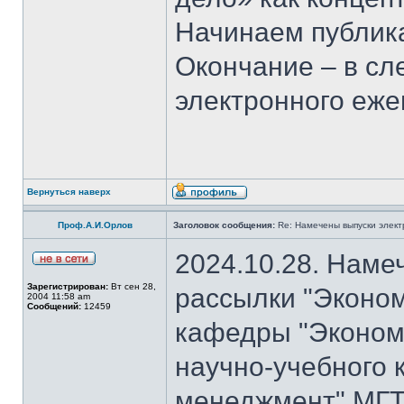
Начинаем публика
Окончание – в с
электронного еж
Вернуться наверх
Проф.А.И.Орлов
Заголовок сообщения:
Re: Намечены выпуски элект
2024.10.28. Наме
Зарегистрирован:
Вт сен 28,
рассылки "Эконом
2004 11:58 am
Сообщений:
12459
кафедры "Экономи
научно-учебного 
менеджмент" МГТ