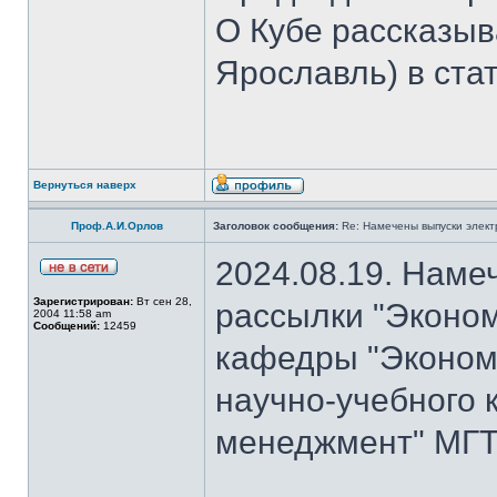
О Кубе рассказыва
Ярославль) в стат
Вернуться наверх
Проф.А.И.Орлов
Заголовок сообщения:
Re: Намечены выпуски элект
2024.08.19. Наме
Зарегистрирован:
Вт сен 28,
рассылки "Эконом
2004 11:58 am
Сообщений:
12459
кафедры "Экономи
научно-учебного 
менеджмент" МГТУ