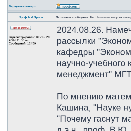
Вернуться наверх
Проф.А.И.Орлов
Заголовок сообщения:
Re: Намечены выпуски элект
2024.08.26. Наме
Зарегистрирован:
Вт сен 28,
рассылки "Эконом
2004 11:58 am
Сообщений:
12459
кафедры "Экономи
научно-учебного 
менеджмент" МГТУ
По мнению матем
Кашина, "Науке н
"Почему гаснут ма
д.э.н., проф. В.