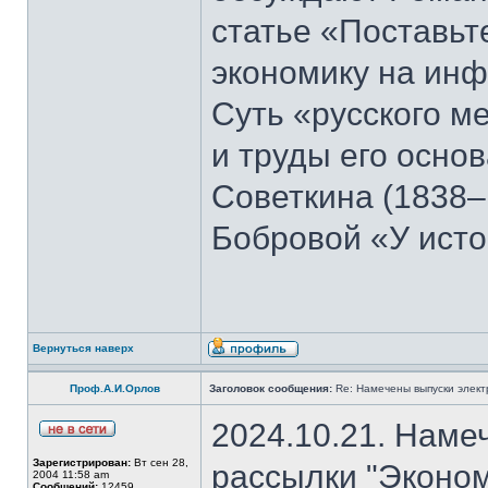
статье «Поставьте
экономику на ин
Суть «русского м
и труды его осно
Советкина (1838–
Бобровой «У ист
Вернуться наверх
Проф.А.И.Орлов
Заголовок сообщения:
Re: Намечены выпуски элект
2024.10.21. Наме
Зарегистрирован:
Вт сен 28,
рассылки "Эконом
2004 11:58 am
Сообщений:
12459