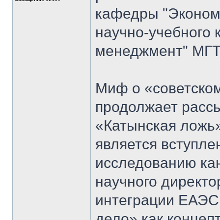
кафедры "Экономи
научно-учебного 
менеджмент" МГТ
Миф о «советском
продолжает рассы
«Катынская ложь
является вступл
исследованию кан
научного директо
интеграции ЕАЭС
дело» как концеп