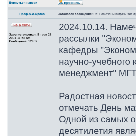
Вернуться наверх
Проф.А.И.Орлов
Заголовок сообщения:
Re: Намечены выпуски элект
2024.10.14. Наме
Зарегистрирован:
Вт сен 28,
рассылки "Эконом
2004 11:58 am
Сообщений:
12459
кафедры "Экономи
научно-учебного 
менеджмент" МГТ
Радостная новость
отмечать День ма
Одной из самых о
десятилетия явля