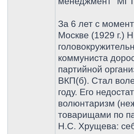
менеджмент" МГТ
За 6 лет с момен
Москве (1929 г.) 
головокружительн
коммуниста дорос
партийной органи
ВКП(б). Стал вол
году. Его недоста
волюнтаризм (неж
товарищами по па
Н.С. Хрущева: се