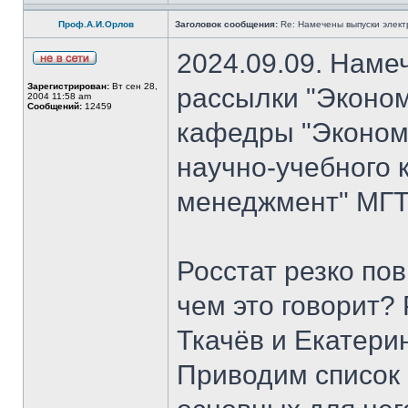
Проф.А.И.Орлов
Заголовок сообщения:
Re: Намечены выпуски элект
2024.09.09. Наме
Зарегистрирован:
Вт сен 28,
рассылки "Эконом
2004 11:58 am
Сообщений:
12459
кафедры "Экономи
научно-учебного 
менеджмент" МГТ
Росстат резко по
чем это говорит?
Ткачёв и Екатери
Приводим список 