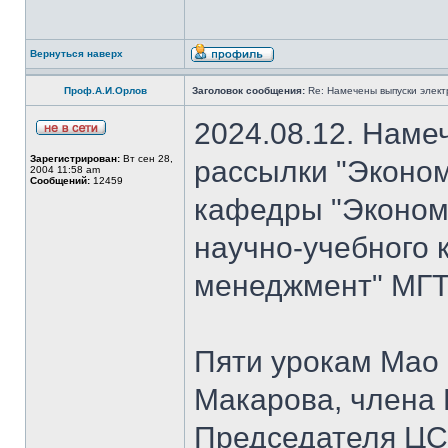
Вернуться наверх
Проф.А.И.Орлов
Заголовок сообщения:
Re: Намечены выпуски элект
2024.08.12. Наме
Зарегистрирован:
Вт сен 28,
рассылки "Эконом
2004 11:58 am
Сообщений:
12459
кафедры "Экономи
научно-учебного 
менеджмент" МГТУ
Пяти урокам Мао 
Макарова, члена
Председателя Ц