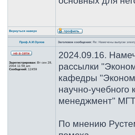
основных для нег
Вернуться наверх
Проф.А.И.Орлов
Заголовок сообщения:
Re: Намечены выпуски элект
2024.09.16. Наме
Зарегистрирован:
Вт сен 28,
рассылки "Эконом
2004 11:58 am
Сообщений:
12459
кафедры "Экономи
научно-учебного 
менеджмент" МГТ
По мнению Рустем