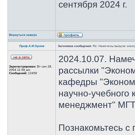
сентября 2024 г.
Вернуться наверх
Проф.А.И.Орлов
Заголовок сообщения:
Re: Намечены выпуски элект
2024.10.07. Наме
Зарегистрирован:
Вт сен 28,
рассылки "Эконом
2004 11:58 am
Сообщений:
12459
кафедры "Экономи
научно-учебного 
менеджмент" МГТ
Познакомьтесь с