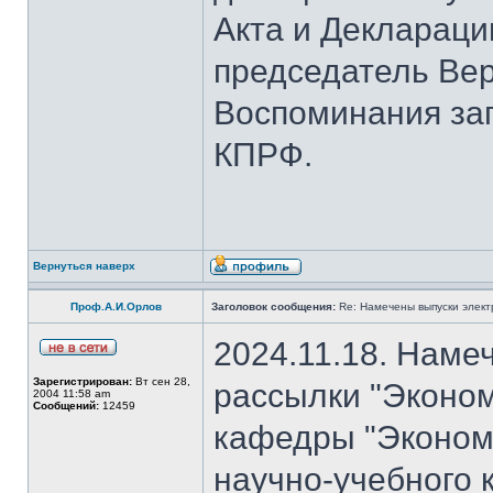
Акта и Деклараци
председатель Вер
Воспоминания за
КПРФ.
Вернуться наверх
Проф.А.И.Орлов
Заголовок сообщения:
Re: Намечены выпуски элект
2024.11.18. Наме
Зарегистрирован:
Вт сен 28,
рассылки "Эконом
2004 11:58 am
Сообщений:
12459
кафедры "Экономи
научно-учебного 