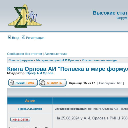
Высокие стат
Форум 
Вход
Регистрация
Сообщения без ответов
|
Активные темы
Список форумов
»
Материалы проф.А.И.Орлова
»
Статистические методы
Книга Орлова АИ "Полвека в мире форму
Модератор:
Проф.А.И.Орлов
Страница
15
из
17
[ Сообщений: 663 ]
Автор
Проф.А.И.Орлов
Заголовок сообщения:
Re: Книга Орлова АИ "Полве
На 25.08.2024 у А.И. Орлова в РИНЦ 708