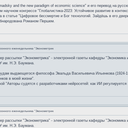
nadsky and the new paradigm of economic science" и его перевод на рус
 научном конгрессе "Глобалистика-2023: Устойчивое развитие в контекс
в статье "Цифровое бессмертие и Бог технологий. Зайдёшь в его дверь
обнародована Романом Першем.
ронного еженедельника "Эконометрик
мер рассылки "Эконометрика" - электронной газеты кафедры "Экономика 
 им. Н.Э. Баумана.
рудам выдающегося философа Эвальда Васильевича Ильенкова (1924-19
нков в моей жизни".
й "Авторы судятся с разработчиками нейросетей: как ИИ регулируется 
ронного еженедельника "Эконометрик
мер рассылки "Эконометрика" - электронной газеты кафедры "Экономика 
 им. Н.Э. Баумана.