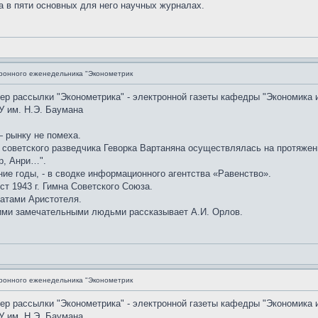
а в пяти основных для него научных журналах.
ронного еженедельника "Эконометрик
мер рассылки "Эконометрика" - электронной газеты кафедры "Экономика 
У им. Н.Э. Баумана
 рынку не помеха.
советского разведчика Геворка Вартаняна осуществлялась на протяжении
р, Анри…".
ние годы, - в сводке информационного агентства «Равенство».
ст 1943 г. Гимна Советского Союза.
атами Аристотеля.
ими замечательными людьми рассказывает А.И. Орлов.
ронного еженедельника "Эконометрик
мер рассылки "Эконометрика" - электронной газеты кафедры "Экономика 
У им. Н.Э. Баумана