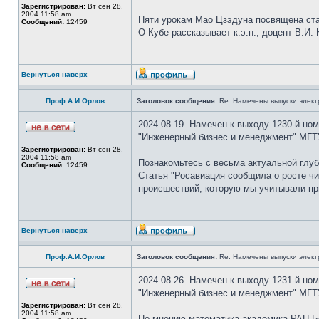
Зарегистрирован:
Вт сен 28,
2004 11:58 am
Пяти урокам Мао Цзэдуна посвящена ст
Сообщений:
12459
О Кубе рассказывает к.э.н., доцент В.И. 
Вернуться наверх
Проф.А.И.Орлов
Заголовок сообщения:
Re: Намечены выпуски элект
2024.08.19. Намечен к выходу 1230-й но
"Инженерный бизнес и менеджмент" МГТУ
Зарегистрирован:
Вт сен 28,
2004 11:58 am
Познакомьтесь с весьма актуальной глуб
Сообщений:
12459
Статья "Росавиация сообщила о росте чи
происшествий, которую мы учитывали пр
Вернуться наверх
Проф.А.И.Орлов
Заголовок сообщения:
Re: Намечены выпуски элект
2024.08.26. Намечен к выходу 1231-й но
"Инженерный бизнес и менеджмент" МГТУ
Зарегистрирован:
Вт сен 28,
2004 11:58 am
По мнению математика академика РАН Бо