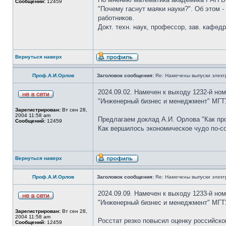
Сообщений:
12459
"Почему гаснут маяки науки?". Об этом -
работников.
Докт. техн. наук, профессор, зав. кафе
Вернуться наверх
Проф.А.И.Орлов
Заголовок сообщения:
Re: Намечены выпуски элект
2024.09.02. Намечен к выходу 1232-й но
"Инженерный бизнес и менеджмент" МГТУ
Зарегистрирован:
Вт сен 28,
2004 11:58 am
Предлагаем доклад А.И. Орлова "Как про
Сообщений:
12459
Как вершилось экономическое чудо по-со
Вернуться наверх
Проф.А.И.Орлов
Заголовок сообщения:
Re: Намечены выпуски элект
2024.09.09. Намечен к выходу 1233-й но
"Инженерный бизнес и менеджмент" МГТ
Зарегистрирован:
Вт сен 28,
2004 11:58 am
Росстат резко повысил оценку российско
Сообщений:
12459