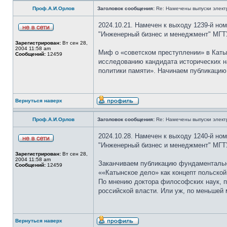
Проф.А.И.Орлов
Заголовок сообщения:
Re: Намечены выпуски элект
2024.10.21. Намечен к выходу 1239-й но
"Инженерный бизнес и менеджмент" МГТ
Зарегистрирован:
Вт сен 28,
2004 11:58 am
Миф о «советском преступлении» в Кат
Сообщений:
12459
исследованию кандидата исторических н
политики памяти». Начинаем публикацию
Вернуться наверх
Проф.А.И.Орлов
Заголовок сообщения:
Re: Намечены выпуски элект
2024.10.28. Намечен к выходу 1240-й но
"Инженерный бизнес и менеджмент" МГТ
Зарегистрирован:
Вт сен 28,
2004 11:58 am
Заканчиваем публикацию фундаментально
Сообщений:
12459
««Катынское дело» как концепт польской
По мнению доктора философских наук, п
российской власти. Или уж, по меньшей 
Вернуться наверх