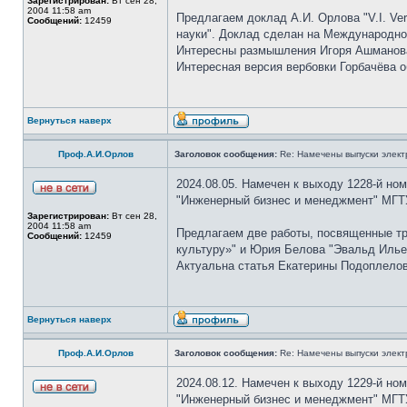
Зарегистрирован:
Вт сен 28,
2004 11:58 am
Предлагаем доклад А.И. Орлова "V.I. Ver
Сообщений:
12459
науки". Доклад сделан на Международном
Интересны размышления Игоря Ашманова 
Интересная версия вербовки Горбачёва 
Вернуться наверх
Проф.А.И.Орлов
Заголовок сообщения:
Re: Намечены выпуски элект
2024.08.05. Намечен к выходу 1228-й но
"Инженерный бизнес и менеджмент" МГТУ
Зарегистрирован:
Вт сен 28,
2004 11:58 am
Предлагаем две работы, посвященные т
Сообщений:
12459
культуру»" и Юрия Белова "Эвальд Илье
Актуальна статья Екатерины Подоплелово
Вернуться наверх
Проф.А.И.Орлов
Заголовок сообщения:
Re: Намечены выпуски элект
2024.08.12. Намечен к выходу 1229-й но
"Инженерный бизнес и менеджмент" МГТУ