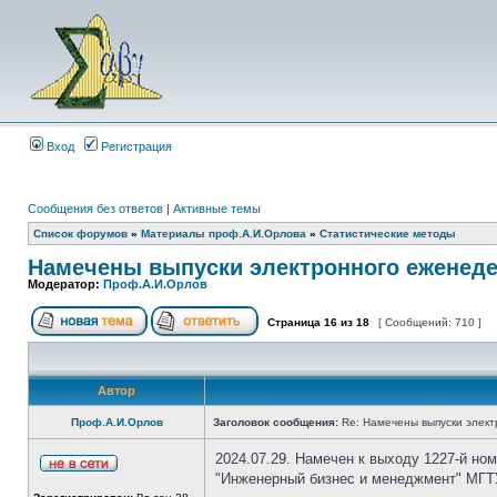
Вход
Регистрация
Сообщения без ответов
|
Активные темы
Список форумов
»
Материалы проф.А.И.Орлова
»
Статистические методы
Намечены выпуски электронного еженеде
Модератор:
Проф.А.И.Орлов
Страница
16
из
18
[ Сообщений: 710 ]
Автор
Проф.А.И.Орлов
Заголовок сообщения:
Re: Намечены выпуски элект
2024.07.29. Намечен к выходу 1227-й но
"Инженерный бизнес и менеджмент" МГТУ