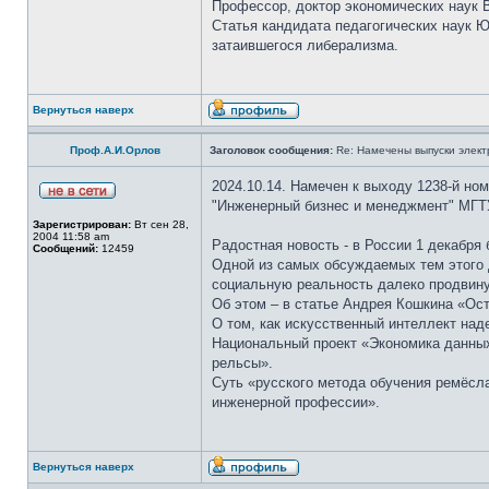
Профессор, доктор экономических наук В
Статья кандидата педагогических наук 
затаившегося либерализма.
Вернуться наверх
Проф.А.И.Орлов
Заголовок сообщения:
Re: Намечены выпуски элект
2024.10.14. Намечен к выходу 1238-й но
"Инженерный бизнес и менеджмент" МГТ
Зарегистрирован:
Вт сен 28,
2004 11:58 am
Радостная новость - в России 1 декабря
Сообщений:
12459
Одной из самых обсуждаемых тем этого 
социальную реальность далеко продвину
Об этом – в статье Андрея Кошкина «Ост
О том, как искусственный интеллект над
Национальный проект «Экономика данных
рельсы».
Суть «русского метода обучения ремёсла
инженерной профессии».
Вернуться наверх