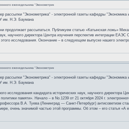
ронного еженедельника "Эконометрик
мер рассылки "Эконометрика" - электронной газеты кафедры "Экономика 
У им. Н.Э. Баумана
ыни продолжает рассыпаться. Публикуем статью «Катынская ложь» Миха
аук, научного директора Центра изучения перспектив интеграции ЕАЭС 
 этого исследования. Окончание – в следующем выпуске нашего электр
ронного еженедельника "Эконометрик
мер рассылки "Эконометрика" - электронной газеты кафедры "Экономика 
У им. Н.Э. Баумана
го исследования кандидата исторических наук, научного директора Це
 политики памяти». Начало – в No.1239 от 21 октября 2024 г. электронн
рофессора В.А. Туева (Ленинград — Санкт-Петербург) антисоветизм ста
мере, очень значимой частью этой программы. Об этом – его статья «А 