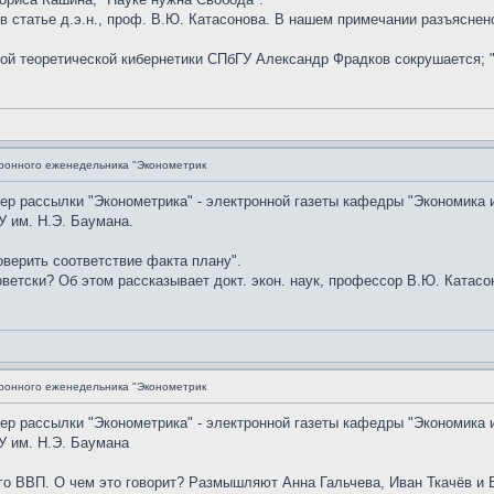
 в статье д.э.н., проф. В.Ю. Катасонова. В нашем примечании разъясне
дрой теоретической кибернетики СПбГУ Александр Фрадков сокрушается; 
ронного еженедельника "Эконометрик
мер рассылки "Эконометрика" - электронной газеты кафедры "Экономика 
 им. Н.Э. Баумана.
верить соответствие факта плану".
ветски? Об этом рассказывает докт. экон. наук, профессор В.Ю. Катасон
ронного еженедельника "Эконометрик
мер рассылки "Эконометрика" - электронной газеты кафедры "Экономика 
У им. Н.Э. Баумана
го ВВП. О чем это говорит? Размышляют Анна Гальчева, Иван Ткачёв и 