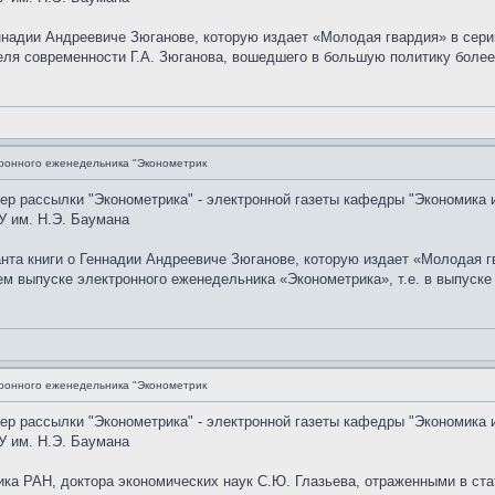
еннадии Андреевиче Зюганове, которую издает «Молодая гвардия» в се
теля современности Г.А. Зюганова, вошедшего в большую политику боле
ронного еженедельника "Эконометрик
мер рассылки "Эконометрика" - электронной газеты кафедры "Экономика 
У им. Н.Э. Баумана
анта книги о Геннадии Андреевиче Зюганове, которую издает «Молодая 
выпуске электронного еженедельника «Эконометрика», т.е. в выпуске N
ронного еженедельника "Эконометрик
мер рассылки "Эконометрика" - электронной газеты кафедры "Экономика 
У им. Н.Э. Баумана
ка РАН, доктора экономических наук С.Ю. Глазьева, отраженными в ста