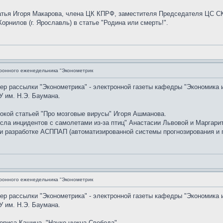
атья Игоря Макарова, члена ЦК КПРФ, заместителя Председателя ЦС
Корнилов (г. Ярославль) в статье "Родина или смерть!".
ронного еженедельника "Эконометрик
мер рассылки "Эконометрика" - электронной газеты кафедры "Экономика 
 им. Н.Э. Баумана.
окой статьей "Про мозговые вирусы" Игоря Ашманова.
сла инцидентов с самолетами из-за птиц" Анастасии Львовой и Маргари
и разработке АСППАП (автоматизированной системы прогнозирования и п
ронного еженедельника "Эконометрик
мер рассылки "Эконометрика" - электронной газеты кафедры "Экономика 
 им. Н.Э. Баумана.
риса Кашина, "Науке нужна Свобода".