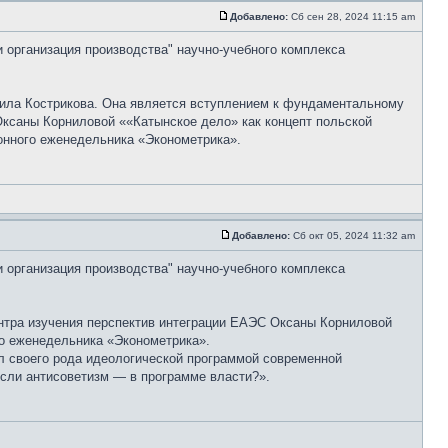
Добавлено:
Сб сен 28, 2024 11:15 am
и организация производства" научно-учебного комплекса
ила Кострикова. Она является вступлением к фундаментальному
Оксаны Корниловой ««Катынское дело» как концепт польской
онного еженедельника «Эконометрика».
Добавлено:
Сб окт 05, 2024 11:32 am
и организация производства" научно-учебного комплекса
нтра изучения перспектив интеграции ЕАЭС Оксаны Корниловой
ого еженедельника «Эконометрика».
л своего рода идеологической программой современной
если антисоветизм — в программе власти?».