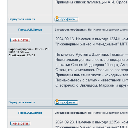
Приводим список публикаций А.И. Орлов
Вернуться наверх
Проф.А.И.Орлов
Заголовок сообщения:
Re: Намечены выпуски элект
2024.09.16. Намечен к выходу 1234-й но
"Инженерный бизнес и менеджмент" МГТ
Зарегистрирован:
Вт сен 28,
2004 11:58 am
По мнению Рустема Вахитова, Госплан —
Сообщений:
12459
Нелегальная деятельность легендарного 
в статье Сергея Медведева "Геворк, Ами
О том, как изменилась Россия за послед
Приводим памятник эпохи - исходный тек
Познакомьтесь с самыми известными цит
О встречах с Эвклидом, Марксом и друг
Вернуться наверх
Проф.А.И.Орлов
Заголовок сообщения:
Re: Намечены выпуски элект
2024.09.23. Намечен к выходу 1235-й но
"Инженерный бизнес и менеджмент" МГТ