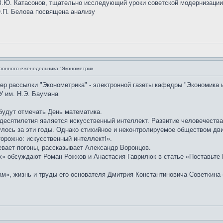
.Ю. Катасонов, тщательно исследующий уроки советской модернизации, 
Ю.П. Белова посвящена анализу
ронного еженедельника "Эконометрик
мер рассылки "Эконометрика" - электронной газеты кафедры "Экономика 
У им. Н.Э. Баумана
 будут отмечать День математика.
десятилетия является искусственный интеллект. Развитие человечества
лось за эти годы. Однако стихийное и неконтролируемое обществом дви
орожно: искусственный интеллект!».
евает погоны, рассказывает Александр Воронцов.
» обсуждают Роман Рожков и Анастасия Гаврилюк в статье «Поставьте D
м», жизнь и труды его основателя Дмитрия Константиновича Советкина 