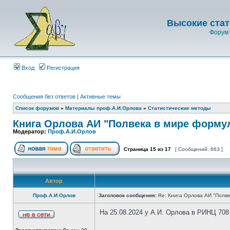
Высокие стат
Форум 
Вход
Регистрация
Сообщения без ответов
|
Активные темы
Список форумов
»
Материалы проф.А.И.Орлова
»
Статистические методы
Книга Орлова АИ "Полвека в мире форму
Модератор:
Проф.А.И.Орлов
Страница
15
из
17
[ Сообщений: 663 ]
Автор
Проф.А.И.Орлов
Заголовок сообщения:
Re: Книга Орлова АИ "Полве
На 25.08.2024 у А.И. Орлова в РИНЦ 708