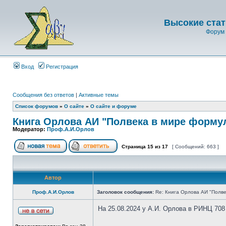
Высокие стат
Форум 
Вход
Регистрация
Сообщения без ответов
|
Активные темы
Список форумов
»
О сайте
»
О сайте и форуме
Книга Орлова АИ "Полвека в мире форму
Модератор:
Проф.А.И.Орлов
Страница
15
из
17
[ Сообщений: 663 ]
Автор
Проф.А.И.Орлов
Заголовок сообщения:
Re: Книга Орлова АИ "Полве
На 25.08.2024 у А.И. Орлова в РИНЦ 708