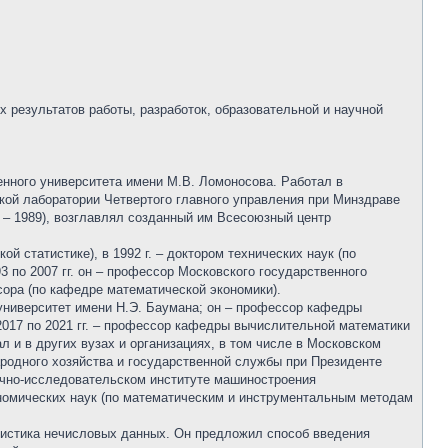
х результатов работы, разработок, образовательной и научной
енного университета имени М.В. Ломоносова. Работал в
кой лаборатории Четвертого главного управления при Минздраве
 – 1989), возглавлял созданный им Всесоюзный центр
й статистике), в 1992 г. – доктором технических наук (по
 по 2007 гг. он – профессор Московского государственного
ссора (по кафедре математической экономики).
 университет имени Н.Э. Баумана; он – профессор кафедры
2017 по 2021 гг. – профессор кафедры вычислительной математики
и в других вузах и организациях, в том числе в Московском
ародного хозяйства и государственной службы при Президенте
учно-исследовательском институте машиностроения
ономических наук (по математическим и инструментальным методам
тистика нечисловых данных. Он предложил способ введения