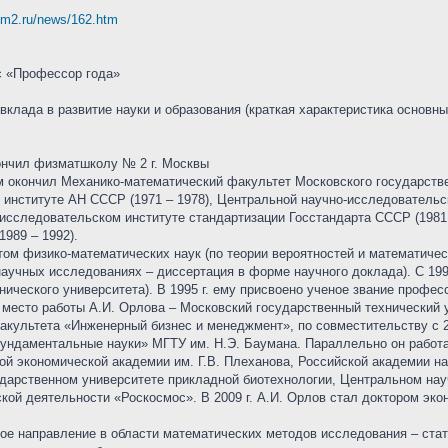
ibm2.ru/news/162.htm
с «Профессор года»
вклада в развитие науки и образования (краткая характеристика основны
кончил физматшколу № 2 г. Москвы
ием окончил Механико-математический факультет Московского государств
институте АН СССР (1971 – 1978), Центральной научно-исследовательс
-исследовательском институте стандартизации Госстандарта СССР (1981
989 – 1992).
том физико-математических наук (по теории вероятностей и математическо
учных исследованиях – диссертация в форме научного доклада). С 1993
нического университета). В 1995 г. ему присвоено ученое звание профе
е место работы А.И. Орлова – Московский государственный технический
факультета «Инженерный бизнес и менеджмент», по совместительству с 
ундаментальные науки» МГТУ им. Н.Э. Баумана. Параллельно он работал 
ой экономической академии им. Г.В. Плеханова, Российской академии н
дарственном университете прикладной биотехнологии, Центральном на
кой деятельности «Роскосмос». В 2009 г. А.И. Орлов стал доктором эк
е направление в области математических методов исследования – ста