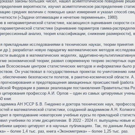
 доказал законы больших чисел, нашел асимптотическое поведение реше
пределения вероятности, изучил асимптотическое распределение статис
зацию средних величин с помощью шкал измерения и указал способ све
ечеткости («Задачи оптимизации и нечеткие переменные», 1980).
в в непараметрической статистике, касающихся оценивания скорости сх
в параметрической статистике (оценивание параметров гамма-распределе
регрессионный анализ, теория классификации, снижение размерности), 
я прикладными исследованиями в технических науках, теории принятия 
и и др.); разработал новую парадигму математических методов исследов
ости выводов в математических моделях, аддитивно-мультипликативну
гме экономической теории; развил современную теорию экспертных оце
м Всесоюзным центром статистических методов и информатики было ра
еством. Он участвовал в государственных проектах по уничтожению хим
 обеспечению безопасности полетов, в ракетно-космической области. А
 прогнозирования и предотвращения авиационных происшествий (работа
йской Федерации в рамках реализации постановления Правительства Рос
о цитирования профессор А.И. Орлов – один из самых цитируемых учены
0 книг.
адемика АН УССР Б.В. Гнеденко и доктора технических наук, профессор
остей и математической статистики, созданной академиком А.Н. Колмог
рил в преподавание новаторские учебные курсы по прикладной статисти
ил учебники по этим дисциплинам. В 2022 - 2024 гг. выпущены новые из
бники широко цитируют и в научных публикациях. Так, по данным Акаде
ка» – более 1,4 тыс. раз, книга «Эконометрика» – более 1,25 тыс. раз.