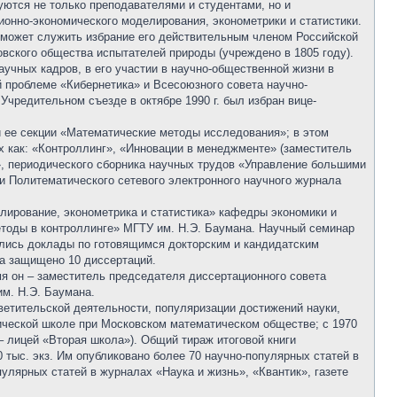
уются не только преподавателями и студентами, но и
ионно-экономического моделирования, эконометрики и статистики.
ия может служить избрание его действительным членом Российской
вского общества испытателей природы (учреждено в 1805 году).
аучных кадров, в его участии в научно-общественной жизни в
 проблеме «Кибернетика» и Всесоюзного совета научно-
Учредительном съезде в октябре 1990 г. был избран вице-
и ее секции «Математические методы исследования»; в этом
х как: «Контроллинг», «Инновации в менеджменте» (заместитель
», периодического сборника научных трудов «Управление большими
 и Политематического сетевого электронного научного журнала
лирование, эконометрика и статистика» кафедры экономики и
тоды в контроллинге» МГТУ им. Н.Э. Баумана. Научный семинар
дались доклады по готовящимся докторским и кандидатским
а защищено 10 диссертаций.
мя он – заместитель председателя диссертационного совета
им. Н.Э. Баумана.
ветительской деятельности, популяризации достижений науки,
атической школе при Московском математическом обществе; с 1970
 – лицей «Вторая школа»). Общий тираж итоговой книги
0 тыс. экз. Им опубликовано более 70 научно-популярных статей в
улярных статей в журналах «Наука и жизнь», «Квантик», газете