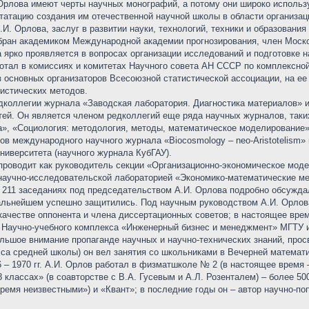
 Орлова имеют черты научных монографий, а потому они широко использ
татацию создания им отечественной научной школы в области организац
И. Орлова, заслуг в развитии науки, технологий, техники и образован
збран академиком Международной академии прогнозирования, член Моско
 ярко проявляется в вопросах организации исследований и подготовке н
отал в комиссиях и комитетах Научного совета АН СССР по комплексной
 основных организаторов Всесоюзной статистической ассоциации, на ее 
истических методов.
едколлегии журнала «Заводская лаборатория. Диагностика материалов» 
тей. Он является членом редколлегий еще ряда научных журналов, таки
са», «Социология: методология, методы, математическое моделирование
в международного научного журнала «Biocosmology – neo-Aristotelism»
университета (научного журнала КубГАУ).
роводит как руководитель секции «Организационно-экономическое моде
научно-исследовательской лабораторией «Экономико-математические ме
его 211 заседаниях под председательством А.И. Орлова подробно обсуж
альнейшем успешно защитились. Под научным руководством А.И. Орлов
качестве оппонента и члена диссертационных советов; в настоящее вре
та Научно-учебного комплекса «Инженерный бизнес и менеджмент» МГТУ 
льшое внимание пропаганде научных и научно-технических знаний, прос
класса средней школы) он вел занятия со школьниками в Вечерней матем
66 – 1970 гг. А.И. Орлов работал в физматшколе № 2 (в настоящее время
 классах» (в соавторстве с В.А. Гусевым и А.Л. Розенталем) – более 50
ремя неизвестными») и «Квант»; в последние годы он – автор научно-поп