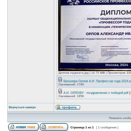
Диплом лауреата.jpg [ 14.75 MiB | Просмотров: 33
Брошюра Орлов А.И. Профессор года 2024.p
Скачиваний: 1766
А.И. ОРЛОВУ - поздравление с победой.pdf
[
Скачиваний: 1858
Вернуться наверх
Показать сооб
Страница
1
из
1
[ 1 сообщение ]