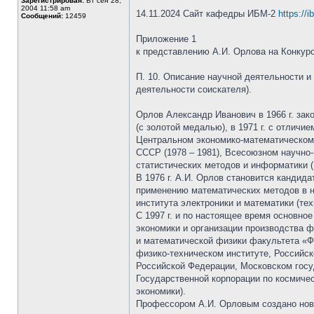
Зарегистрирован:
Вт сен 28,
2004 11:58 am
14.11.2024 Сайт кафедры ИБМ-2
https://
Сообщений:
12459
Приложение 1
к представлению А.И. Орлова на Конкур
П. 10. Описание научной деятельности и 
деятельности соискателя).
Орлов Александр Иванович в 1966 г. за
(с золотой медалью), в 1971 г. с отлич
Центральном экономико-математическом 
СССР (1978 – 1981), Всесоюзном научно
статистических методов и информатики (1
В 1976 г. А.И. Орлов становится кандида
применению математических методов в на
института электроники и математики (тех
С 1997 г. и по настоящее время основно
экономики и организации производства 
и математической физики факультета «Ф
физико-техническом институте, Российск
Российской Федерации, Московском госу
Государственной корпорации по космичес
экономики).
Профессором А.И. Орловым создано ново