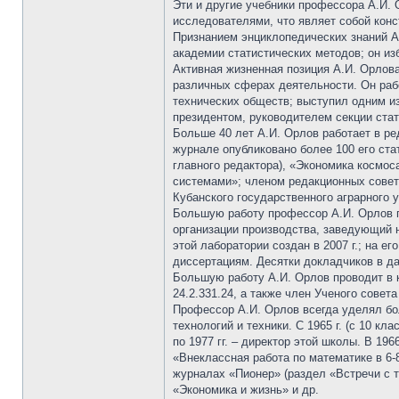
Эти и другие учебники профессора А.И.
исследователями, что являет собой конс
Признанием энциклопедических знаний А.
академии статистических методов; он и
Активная жизненная позиция А.И. Орлова
различных сферах деятельности. Он раб
технических обществ; выступил одним из
президентом, руководителем секции стат
Больше 40 лет А.И. Орлов работает в р
журнале опубликовано более 100 его ста
главного редактора), «Экономика космо
системами»; членом редакционных совето
Кубанского государственного аграрного 
Большую работу профессор А.И. Орлов п
организации производства, заведующий 
этой лаборатории создан в 2007 г.; на 
диссертациям. Десятки докладчиков в д
Большую работу А.И. Орлов проводит в 
24.2.331.24, а также член Ученого сове
Профессор А.И. Орлов всегда уделял бо
технологий и техники. С 1965 г. (с 10 
по 1977 гг. – директор этой школы. В 19
«Внеклассная работа по математике в 6-8
журналах «Пионер» (раздел «Встречи с т
«Экономика и жизнь» и др.