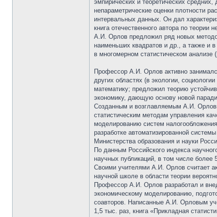
эмпирических и теоретических средних,
непараметрические оценки плотности рас
интервальных данных. Он дал характери
книга отечественного автора по теории н
А.И. Орлов предложил ряд новых методо
наименьших квадратов и др., а также и 
в многомерном статистическом анализе (
Профессор А.И. Орлов активно занималс
других областях (в экологии, социологи
математику; предложил теорию устойчив
экономику, дающую основу новой паради
Созданным и возглавляемым А.И. Орловы
статистическим методам управления кач
моделированию систем налогообложения,
разработке автоматизированной системы
Министерства образования и науки Росси
По данным Российского индекса научног
научных публикаций, в том числе более 5
Своими учителями А.И. Орлов считает ак
научной школе в области теории вероятн
Профессор А.И. Орлов разработал и внед
экономическому моделированию, подготов
соавторов. Написанные А.И. Орловым уче
1,5 тыс. раз, книга «Прикладная статисти