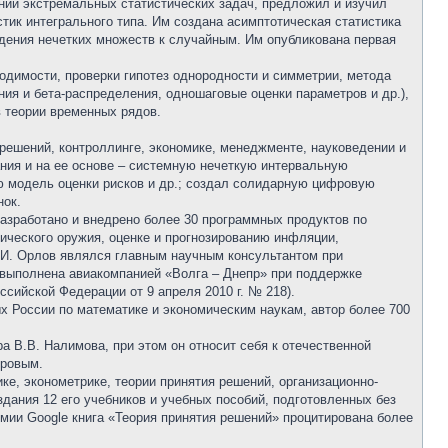
ний экстремальных статистических задач, предложил и изучил
тик интегрального типа. Им создана асимптотическая статистика
дения нечетких множеств к случайным. Им опубликована первая
одимости, проверки гипотез однородности и симметрии, метода
ния и бета-распределения, одношаговые оценки параметров и др.),
в теории временных рядов.
решений, контроллинге, экономике, менеджменте, науковедении и
ания и на ее основе – системную нечеткую интервальную
ю модель оценки рисков и др.; создал солидарную цифровую
нок.
зработано и внедрено более 30 программных продуктов по
ического оружия, оценке и прогнозированию инфляции,
.И. Орлов являлся главным научным консультантом при
 выполнена авиакомпанией «Волга – Днепр» при поддержке
сийской Федерации от 9 апреля 2010 г. № 218).
х России по математике и экономическим наукам, автор более 700
а В.В. Налимова, при этом он относит себя к отечественной
оровым.
ке, эконометрике, теории принятия решений, организационно-
дания 12 его учебников и учебных пособий, подготовленных без
мии Google книга «Теория принятия решений» процитирована более