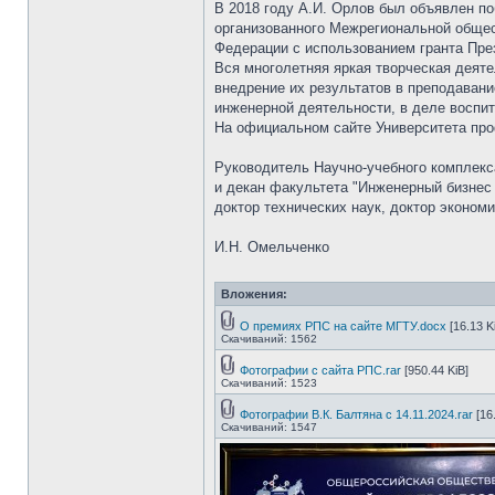
В 2018 году А.И. Орлов был объявлен п
организованного Межрегиональной общес
Федерации с использованием гранта Пре
Вся многолетняя яркая творческая деяте
внедрение их результатов в преподавани
инженерной деятельности, в деле воспи
На официальном сайте Университета пр
Руководитель Научно-учебного комплекс
и декан факультета "Инженерный бизнес
доктор технических наук, доктор эконом
И.Н. Омельченко
Вложения:
О премиях РПС на сайте МГТУ.docx
[16.13 K
Скачиваний: 1562
Фотографии с сайта РПС.rar
[950.44 KiB]
Скачиваний: 1523
Фотографии В.К. Балтяна с 14.11.2024.rar
[16
Скачиваний: 1547