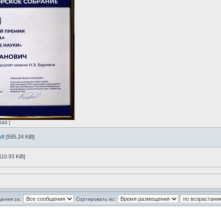
046 ]
df
[595.24 KiB]
110.93 KiB]
щения за:
Сортировать по: