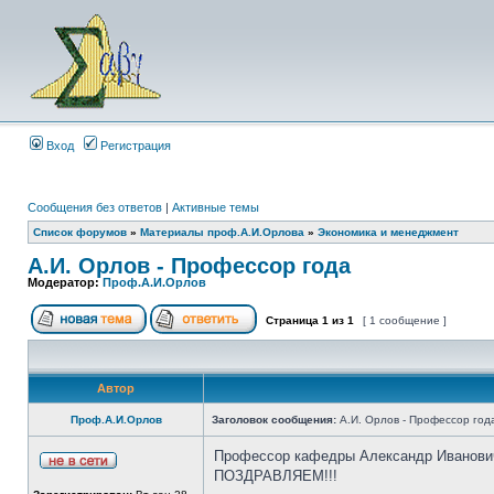
Вход
Регистрация
Сообщения без ответов
|
Активные темы
Список форумов
»
Материалы проф.А.И.Орлова
»
Экономика и менеджмент
А.И. Орлов - Профессор года
Модератор:
Проф.А.И.Орлов
Страница
1
из
1
[ 1 сообщение ]
Автор
Проф.А.И.Орлов
Заголовок сообщения:
А.И. Орлов - Профессор год
Профессор кафедры Александр Иванович 
ПОЗДРАВЛЯЕМ!!!