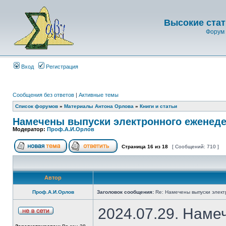
Высокие стат
Форум 
Вход
Регистрация
Сообщения без ответов
|
Активные темы
Список форумов
»
Материалы Антона Орлова
»
Книги и статьи
Намечены выпуски электронного еженеде
Модератор:
Проф.А.И.Орлов
Страница
16
из
18
[ Сообщений: 710 ]
Автор
Проф.А.И.Орлов
Заголовок сообщения:
Re: Намечены выпуски элект
2024.07.29. Наме