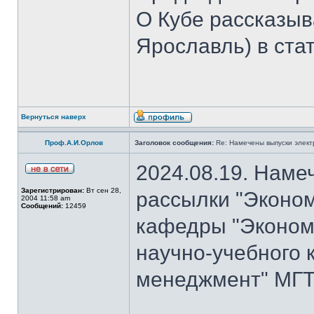
О Кубе рассказыва
Ярославль) в стат
Вернуться наверх
Проф.А.И.Орлов
Заголовок сообщения:
Re: Намечены выпуски элект
2024.08.19. Наме
Зарегистрирован:
Вт сен 28,
рассылки "Эконом
2004 11:58 am
Сообщений:
12459
кафедры "Экономи
научно-учебного 
менеджмент" МГТУ