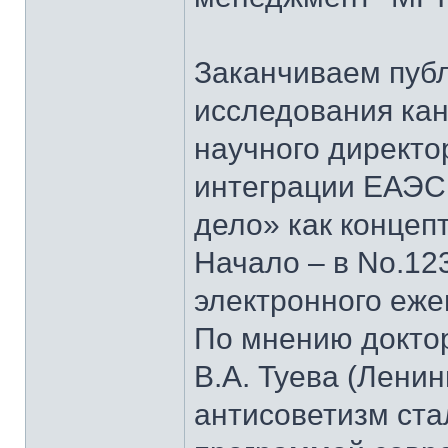
Заканчиваем пуб
исследования кан
научного директо
интеграции ЕАЭС
дело» как концеп
Начало – в No.123
электронного еж
По мнению докто
В.А. Туева (Лени
антисоветизм ста