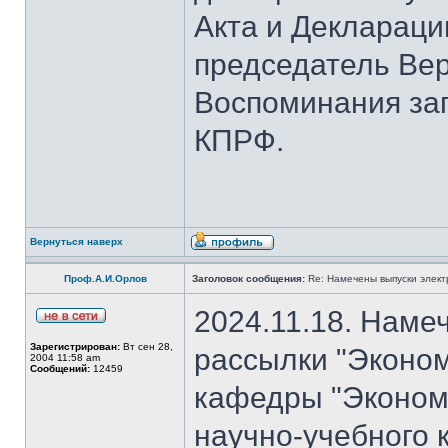
Акта и Деклараци
председатель Вер
Воспоминания за
КПРФ.
Вернуться наверх
Проф.А.И.Орлов
Заголовок сообщения:
Re: Намечены выпуски элект
2024.11.18. Наме
Зарегистрирован:
Вт сен 28,
рассылки "Эконом
2004 11:58 am
Сообщений:
12459
кафедры "Экономи
научно-учебного 