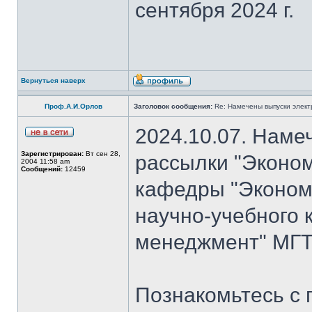
сентября 2024 г.
Вернуться наверх
Проф.А.И.Орлов
Заголовок сообщения:
Re: Намечены выпуски элект
2024.10.07. Наме
Зарегистрирован:
Вт сен 28,
рассылки "Эконом
2004 11:58 am
Сообщений:
12459
кафедры "Экономи
научно-учебного 
менеджмент" МГТ
Познакомьтесь с