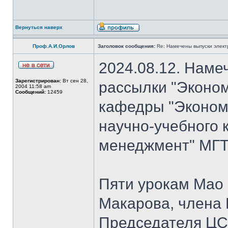
Вернуться наверх
Проф.А.И.Орлов
Заголовок сообщения:
Re: Намечены выпуски элект
2024.08.12. Наме
Зарегистрирован:
Вт сен 28,
рассылки "Эконом
2004 11:58 am
Сообщений:
12459
кафедры "Экономи
научно-учебного 
менеджмент" МГТУ
Пяти урокам Мао 
Макарова, члена
Председателя Ц