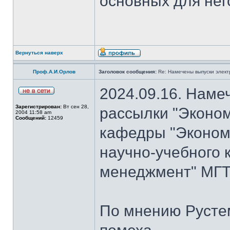
основных для нег
Вернуться наверх
Проф.А.И.Орлов
Заголовок сообщения:
Re: Намечены выпуски элект
2024.09.16. Наме
Зарегистрирован:
Вт сен 28,
рассылки "Эконом
2004 11:58 am
Сообщений:
12459
кафедры "Экономи
научно-учебного 
менеджмент" МГТ
По мнению Рустем