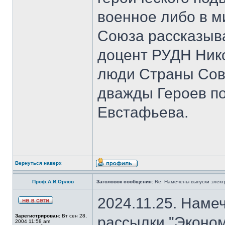
военное либо в м
Союза рассказыва
доцент РУДН Нико
люди Страны Сов
дважды Героев п
Евстафьева.
Вернуться наверх
Проф.А.И.Орлов
Заголовок сообщения:
Re: Намечены выпуски элект
2024.11.25. Наме
Зарегистрирован:
Вт сен 28,
рассылки "Эконом
2004 11:58 am