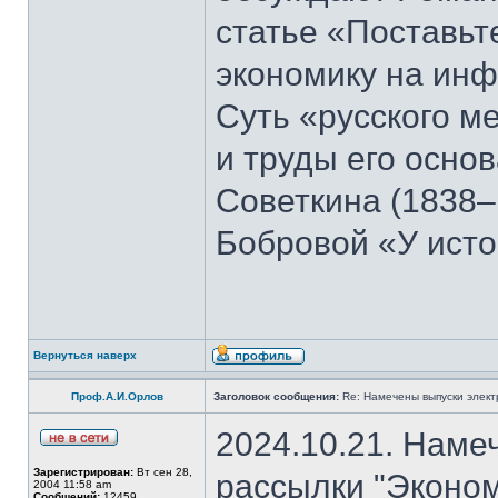
статье «Поставьте
экономику на ин
Суть «русского м
и труды его осно
Советкина (1838–
Бобровой «У ист
Вернуться наверх
Проф.А.И.Орлов
Заголовок сообщения:
Re: Намечены выпуски элект
2024.10.21. Наме
Зарегистрирован:
Вт сен 28,
рассылки "Эконом
2004 11:58 am
Сообщений:
12459