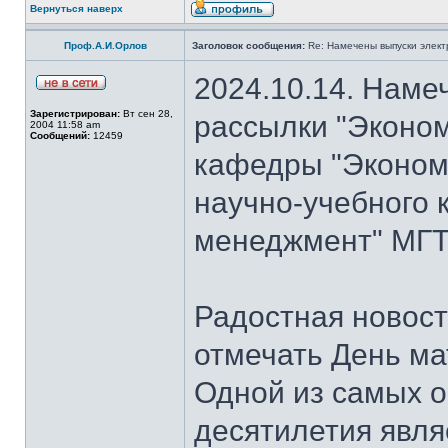
Вернуться наверх
Проф.А.И.Орлов
Заголовок сообщения:
Re: Намечены выпуски элект
2024.10.14. Наме
Зарегистрирован:
Вт сен 28,
рассылки "Эконом
2004 11:58 am
Сообщений:
12459
кафедры "Экономи
научно-учебного 
менеджмент" МГТ
Радостная новость
отмечать День ма
Одной из самых о
десятилетия явля