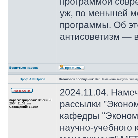
программой совре
уж, по меньшей м
программы. Об эт
антисоветизм — в
Вернуться наверх
Проф.А.И.Орлов
Заголовок сообщения:
Re: Намечены выпуски элект
2024.11.04. Наме
Зарегистрирован:
Вт сен 28,
рассылки "Эконом
2004 11:58 am
Сообщений:
12459
кафедры "Экономи
научно-учебного 