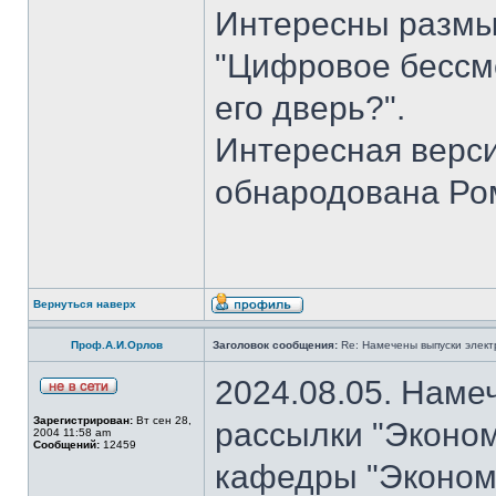
Интересны размы
"Цифровое бессме
его дверь?".
Интересная верси
обнародована Ро
Вернуться наверх
Проф.А.И.Орлов
Заголовок сообщения:
Re: Намечены выпуски элект
2024.08.05. Наме
Зарегистрирован:
Вт сен 28,
рассылки "Эконом
2004 11:58 am
Сообщений:
12459
кафедры "Экономи