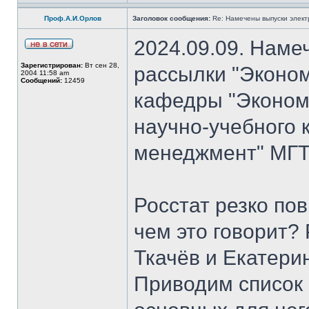
Проф.А.И.Орлов
Заголовок сообщения:
Re: Намечены выпуски элект
2024.09.09. Наме
Зарегистрирован:
Вт сен 28,
рассылки "Эконом
2004 11:58 am
Сообщений:
12459
кафедры "Экономи
научно-учебного 
менеджмент" МГТ
Росстат резко по
чем это говорит?
Ткачёв и Екатери
Приводим список 