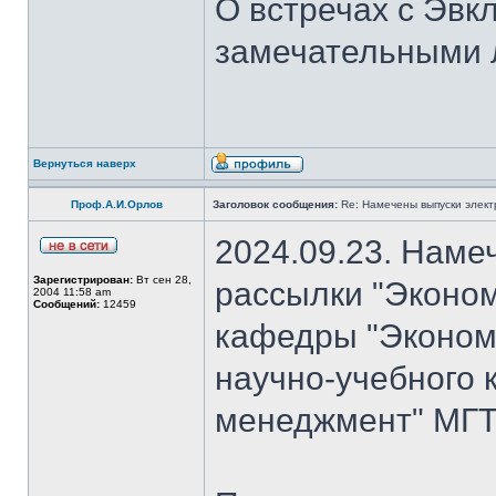
О встречах с Эвк
замечательными 
Вернуться наверх
Проф.А.И.Орлов
Заголовок сообщения:
Re: Намечены выпуски элект
2024.09.23. Наме
Зарегистрирован:
Вт сен 28,
рассылки "Эконом
2004 11:58 am
Сообщений:
12459
кафедры "Экономи
научно-учебного 
менеджмент" МГТ