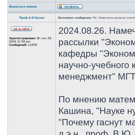
Вернуться наверх
Проф.А.И.Орлов
Заголовок сообщения:
Re: Намечены выпуски элект
2024.08.26. Наме
Зарегистрирован:
Вт сен 28,
рассылки "Эконом
2004 11:58 am
Сообщений:
12459
кафедры "Экономи
научно-учебного 
менеджмент" МГТУ
По мнению матем
Кашина, "Науке н
"Почему гаснут ма
д.э.н., проф. В.