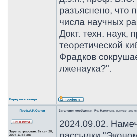
разъяснено, что 
числа научных ра
Докт. техн. наук,
теоретической к
Фрадков сокрушае
лженаука?".
Вернуться наверх
Проф.А.И.Орлов
Заголовок сообщения:
Re: Намечены выпуски элект
2024.09.02. Наме
Зарегистрирован:
Вт сен 28,
рассылки "Эконом
2004 11:58 am