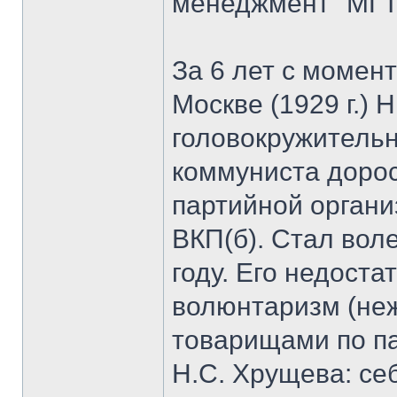
менеджмент" МГТ
За 6 лет с момен
Москве (1929 г.) 
головокружительн
коммуниста дорос
партийной органи
ВКП(б). Стал вол
году. Его недоста
волюнтаризм (неж
товарищами по па
Н.С. Хрущева: се