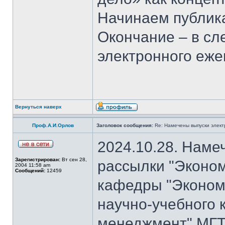
Начинаем публика
Окончание – в с
электронного еж
Вернуться наверх
Проф.А.И.Орлов
Заголовок сообщения:
Re: Намечены выпуски элект
2024.10.28. Наме
Зарегистрирован:
Вт сен 28,
рассылки "Эконом
2004 11:58 am
Сообщений:
12459
кафедры "Экономи
научно-учебного 
менеджмент" МГТ