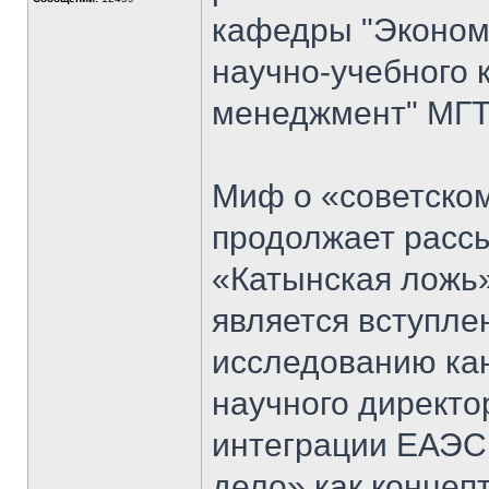
кафедры "Экономи
научно-учебного 
менеджмент" МГТ
Миф о «советском
продолжает рассы
«Катынская ложь
является вступл
исследованию кан
научного директо
интеграции ЕАЭС
дело» как концеп