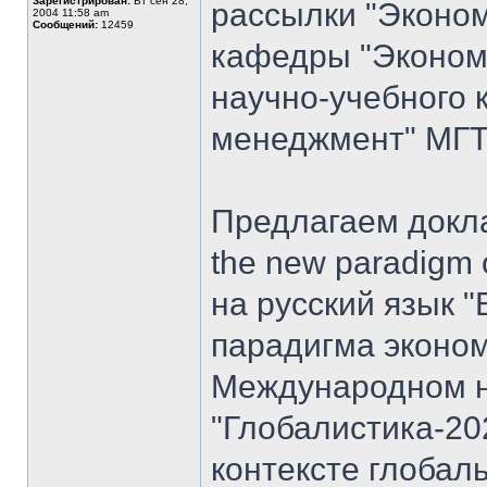
Зарегистрирован:
Вт сен 28,
рассылки "Эконом
2004 11:58 am
Сообщений:
12459
кафедры "Экономи
научно-учебного 
менеджмент" МГТУ
Предлагаем доклад
the new paradigm 
на русский язык "
парадигма эконом
Международном н
"Глобалистика-20
контексте глобал