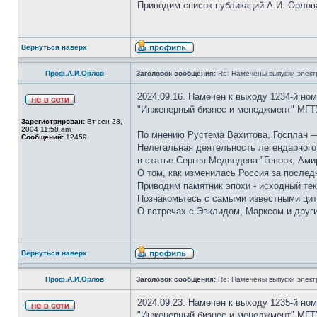
Приводим список публикаций А.И. Орлов
Вернуться наверх
Проф.А.И.Орлов
Заголовок сообщения:
Re: Намечены выпуски элект
2024.09.16. Намечен к выходу 1234-й но
"Инженерный бизнес и менеджмент" МГТ
Зарегистрирован:
Вт сен 28,
2004 11:58 am
По мнению Рустема Вахитова, Госплан —
Сообщений:
12459
Нелегальная деятельность легендарного 
в статье Сергея Медведева "Геворк, Ами
О том, как изменилась Россия за послед
Приводим памятник эпохи - исходный тек
Познакомьтесь с самыми известными цит
О встречах с Эвклидом, Марксом и друг
Вернуться наверх
Проф.А.И.Орлов
Заголовок сообщения:
Re: Намечены выпуски элект
2024.09.23. Намечен к выходу 1235-й но
"Инженерный бизнес и менеджмент" МГТ