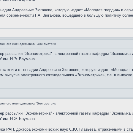
еннадии Андреевиче Зюганове, которую издает «Молодая гвардия» в се
теля современности Г.А. Зюганова, вошедшего в большую политику боле
ронного еженедельника "Эконометрик
мер рассылки "Эконометрика" - электронной газеты кафедры "Экономика 
У им. Н.Э. Баумана
анта книги о Геннадии Андреевиче Зюганове, которую издает «Молодая 
выпуске электронного еженедельника «Эконометрика», т.е. в выпуске N
ронного еженедельника "Эконометрик
мер рассылки "Эконометрика" - электронной газеты кафедры "Экономика 
У им. Н.Э. Баумана
ка РАН, доктора экономических наук С.Ю. Глазьева, отраженными в ста