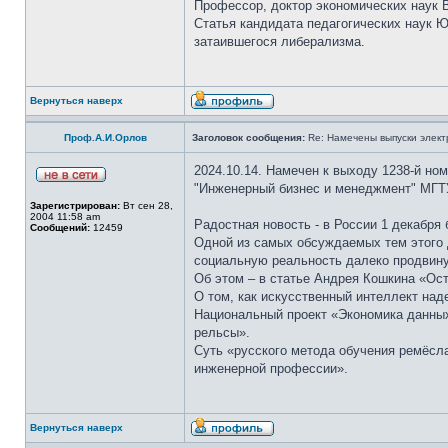
Профессор, доктор экономических наук В
Статья кандидата педагогических наук 
затаившегося либерализма.
Вернуться наверх
Проф.А.И.Орлов
Заголовок сообщения:
Re: Намечены выпуски элект
2024.10.14. Намечен к выходу 1238-й но
"Инженерный бизнес и менеджмент" МГТ
Зарегистрирован:
Вт сен 28,
2004 11:58 am
Радостная новость - в России 1 декабря
Сообщений:
12459
Одной из самых обсуждаемых тем этого 
социальную реальность далеко продвину
Об этом – в статье Андрея Кошкина «Ост
О том, как искусственный интеллект над
Национальный проект «Экономика данных
рельсы».
Суть «русского метода обучения ремёсла
инженерной профессии».
Вернуться наверх