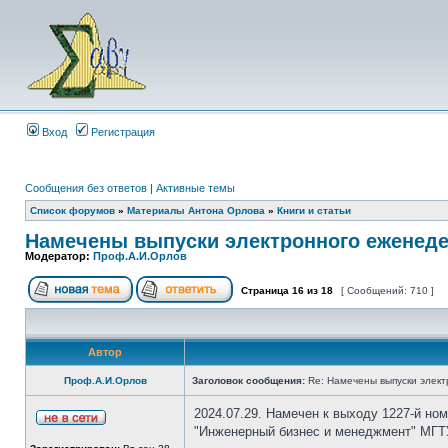
Вход
Регистрация
Сообщения без ответов
|
Активные темы
Список форумов
»
Материалы Антона Орлова
»
Книги и статьи
Намечены выпуски электронного еженеде
Модератор:
Проф.А.И.Орлов
Страница
16
из
18
[ Сообщений: 710 ]
Автор
Проф.А.И.Орлов
Заголовок сообщения:
Re: Намечены выпуски элект
2024.07.29. Намечен к выходу 1227-й но
"Инженерный бизнес и менеджмент" МГТУ