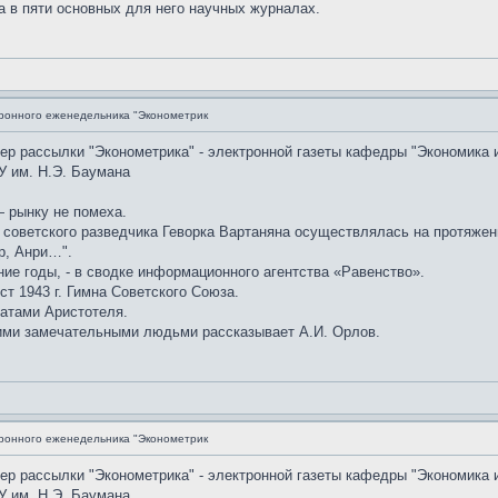
а в пяти основных для него научных журналах.
ронного еженедельника "Эконометрик
мер рассылки "Эконометрика" - электронной газеты кафедры "Экономика 
У им. Н.Э. Баумана
 рынку не помеха.
советского разведчика Геворка Вартаняна осуществлялась на протяжении
р, Анри…".
ние годы, - в сводке информационного агентства «Равенство».
ст 1943 г. Гимна Советского Союза.
атами Аристотеля.
ими замечательными людьми рассказывает А.И. Орлов.
ронного еженедельника "Эконометрик
мер рассылки "Эконометрика" - электронной газеты кафедры "Экономика 
У им. Н.Э. Баумана