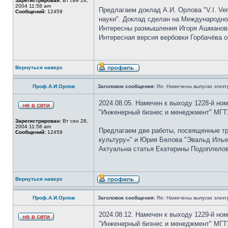
Зарегистрирован:
Вт сен 28,
2004 11:58 am
Предлагаем доклад А.И. Орлова "V.I. Ver
Сообщений:
12459
науки". Доклад сделан на Международном
Интересны размышления Игоря Ашманова 
Интересная версия вербовки Горбачёва 
Вернуться наверх
Проф.А.И.Орлов
Заголовок сообщения:
Re: Намечены выпуски элект
2024.08.05. Намечен к выходу 1228-й но
"Инженерный бизнес и менеджмент" МГТУ
Зарегистрирован:
Вт сен 28,
2004 11:58 am
Предлагаем две работы, посвященные т
Сообщений:
12459
культуру»" и Юрия Белова "Эвальд Илье
Актуальна статья Екатерины Подоплелово
Вернуться наверх
Проф.А.И.Орлов
Заголовок сообщения:
Re: Намечены выпуски элект
2024.08.12. Намечен к выходу 1229-й но
"Инженерный бизнес и менеджмент" МГТУ