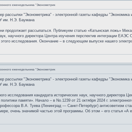
ронного еженедельника "Эконометрик
мер рассылки "Эконометрика" - электронной газеты кафедры "Экономика 
У им. Н.Э. Баумана
ыни продолжает рассыпаться. Публикуем статью «Катынская ложь» Миха
аук, научного директора Центра изучения перспектив интеграции ЕАЭС 
 этого исследования. Окончание – в следующем выпуске нашего электр
ронного еженедельника "Эконометрик
мер рассылки "Эконометрика" - электронной газеты кафедры "Экономика 
У им. Н.Э. Баумана
го исследования кандидата исторических наук, научного директора Це
 политики памяти». Начало – в No.1239 от 21 октября 2024 г. электронн
рофессора В.А. Туева (Ленинград — Санкт-Петербург) антисоветизм ста
мере, очень значимой частью этой программы. Об этом – его статья «А 