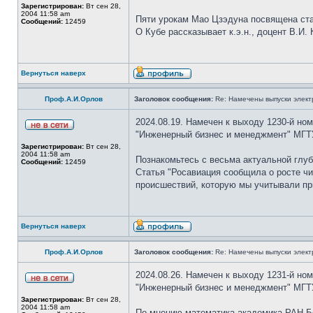
Зарегистрирован:
Вт сен 28,
2004 11:58 am
Пяти урокам Мао Цзэдуна посвящена ст
Сообщений:
12459
О Кубе рассказывает к.э.н., доцент В.И. 
Вернуться наверх
Проф.А.И.Орлов
Заголовок сообщения:
Re: Намечены выпуски элект
2024.08.19. Намечен к выходу 1230-й но
"Инженерный бизнес и менеджмент" МГТУ
Зарегистрирован:
Вт сен 28,
2004 11:58 am
Познакомьтесь с весьма актуальной глуб
Сообщений:
12459
Статья "Росавиация сообщила о росте чи
происшествий, которую мы учитывали пр
Вернуться наверх
Проф.А.И.Орлов
Заголовок сообщения:
Re: Намечены выпуски элект
2024.08.26. Намечен к выходу 1231-й но
"Инженерный бизнес и менеджмент" МГТУ
Зарегистрирован:
Вт сен 28,
2004 11:58 am
По мнению математика академика РАН Бо