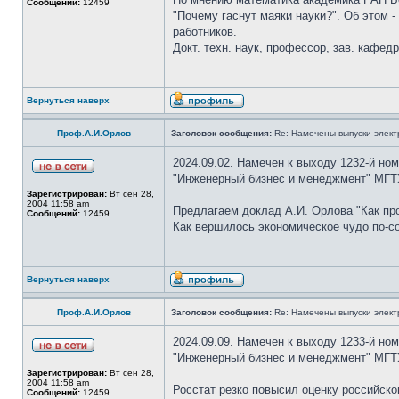
Сообщений:
12459
"Почему гаснут маяки науки?". Об этом -
работников.
Докт. техн. наук, профессор, зав. кафе
Вернуться наверх
Проф.А.И.Орлов
Заголовок сообщения:
Re: Намечены выпуски элект
2024.09.02. Намечен к выходу 1232-й но
"Инженерный бизнес и менеджмент" МГТУ
Зарегистрирован:
Вт сен 28,
2004 11:58 am
Предлагаем доклад А.И. Орлова "Как про
Сообщений:
12459
Как вершилось экономическое чудо по-со
Вернуться наверх
Проф.А.И.Орлов
Заголовок сообщения:
Re: Намечены выпуски элект
2024.09.09. Намечен к выходу 1233-й но
"Инженерный бизнес и менеджмент" МГТ
Зарегистрирован:
Вт сен 28,
2004 11:58 am
Росстат резко повысил оценку российско
Сообщений:
12459