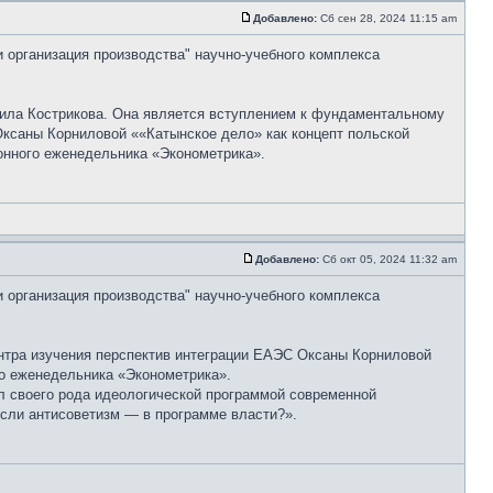
Добавлено:
Сб сен 28, 2024 11:15 am
и организация производства" научно-учебного комплекса
ила Кострикова. Она является вступлением к фундаментальному
Оксаны Корниловой ««Катынское дело» как концепт польской
онного еженедельника «Эконометрика».
Добавлено:
Сб окт 05, 2024 11:32 am
и организация производства" научно-учебного комплекса
нтра изучения перспектив интеграции ЕАЭС Оксаны Корниловой
ого еженедельника «Эконометрика».
л своего рода идеологической программой современной
если антисоветизм — в программе власти?».