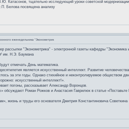
.Ю. Катасонов, тщательно исследующий уроки советской модернизации, 
Ю.П. Белова посвящена анализу
ронного еженедельника "Эконометрик
мер рассылки "Эконометрика" - электронной газеты кафедры "Экономика 
У им. Н.Э. Баумана
 будут отмечать День математика.
десятилетия является искусственный интеллект. Развитие человечества
лось за эти годы. Однако стихийное и неконтролируемое обществом дви
орожно: искусственный интеллект!».
евает погоны, рассказывает Александр Воронцов.
» обсуждают Роман Рожков и Анастасия Гаврилюк в статье «Поставьте D
м», жизнь и труды его основателя Дмитрия Константиновича Советкина 