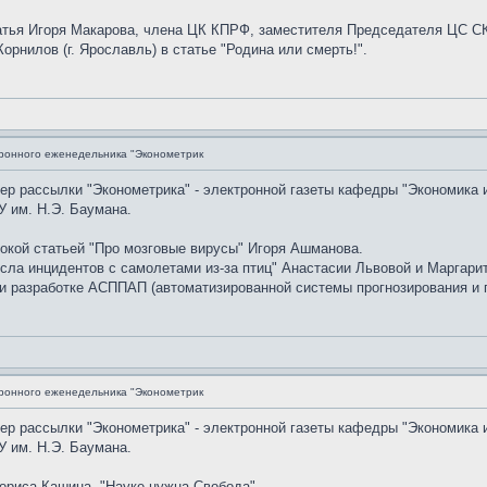
атья Игоря Макарова, члена ЦК КПРФ, заместителя Председателя ЦС
Корнилов (г. Ярославль) в статье "Родина или смерть!".
ронного еженедельника "Эконометрик
мер рассылки "Эконометрика" - электронной газеты кафедры "Экономика 
 им. Н.Э. Баумана.
окой статьей "Про мозговые вирусы" Игоря Ашманова.
сла инцидентов с самолетами из-за птиц" Анастасии Львовой и Маргари
и разработке АСППАП (автоматизированной системы прогнозирования и п
ронного еженедельника "Эконометрик
мер рассылки "Эконометрика" - электронной газеты кафедры "Экономика 
 им. Н.Э. Баумана.
риса Кашина, "Науке нужна Свобода".