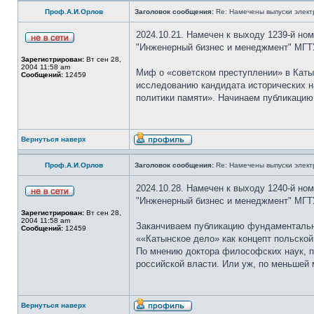
Проф.А.И.Орлов
Заголовок сообщения:
Re: Намечены выпуски элект
2024.10.21. Намечен к выходу 1239-й но
"Инженерный бизнес и менеджмент" МГТ
Зарегистрирован:
Вт сен 28,
2004 11:58 am
Миф о «советском преступлении» в Кат
Сообщений:
12459
исследованию кандидата исторических н
политики памяти». Начинаем публикацию
Вернуться наверх
Проф.А.И.Орлов
Заголовок сообщения:
Re: Намечены выпуски элект
2024.10.28. Намечен к выходу 1240-й но
"Инженерный бизнес и менеджмент" МГТ
Зарегистрирован:
Вт сен 28,
2004 11:58 am
Заканчиваем публикацию фундаментально
Сообщений:
12459
««Катынское дело» как концепт польской
По мнению доктора философских наук, п
российской власти. Или уж, по меньшей 
Вернуться наверх