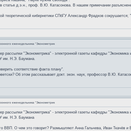
 в статье д.э.н., проф. В.Ю. Катасонова. В нашем примечании разъясне
дрой теоретической кибернетики СПбГУ Александр Фрадков сокрушается; 
ронного еженедельника "Эконометрик
мер рассылки "Эконометрика" - электронной газеты кафедры "Экономика 
 им. Н.Э. Баумана.
верить соответствие факта плану".
ветски? Об этом рассказывает докт. экон. наук, профессор В.Ю. Катасон
ронного еженедельника "Эконометрик
мер рассылки "Эконометрика" - электронной газеты кафедры "Экономика 
У им. Н.Э. Баумана
го ВВП. О чем это говорит? Размышляют Анна Гальчева, Иван Ткачёв и 