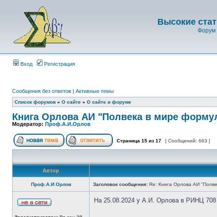
Высокие стат
Форум 
Вход
Регистрация
Сообщения без ответов
|
Активные темы
Список форумов
»
О сайте
»
О сайте и форуме
Книга Орлова АИ "Полвека в мире форму
Модератор:
Проф.А.И.Орлов
Страница
15
из
17
[ Сообщений: 663 ]
Автор
Проф.А.И.Орлов
Заголовок сообщения:
Re: Книга Орлова АИ "Полве
На 25.08.2024 у А.И. Орлова в РИНЦ 708