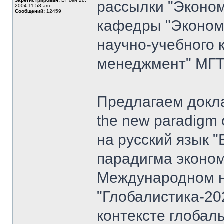
Зарегистрирован:
Вт сен 28,
рассылки "Эконом
2004 11:58 am
Сообщений:
12459
кафедры "Экономи
научно-учебного 
менеджмент" МГТУ
Предлагаем доклад
the new paradigm 
на русский язык "
парадигма эконом
Международном н
"Глобалистика-20
контексте глобал