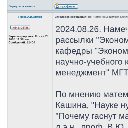
Вернуться наверх
Проф.А.И.Орлов
Заголовок сообщения:
Re: Намечены выпуски элект
2024.08.26. Наме
Зарегистрирован:
Вт сен 28,
рассылки "Эконом
2004 11:58 am
Сообщений:
12459
кафедры "Экономи
научно-учебного 
менеджмент" МГТУ
По мнению матем
Кашина, "Науке н
"Почему гаснут ма
д.э.н., проф. В.