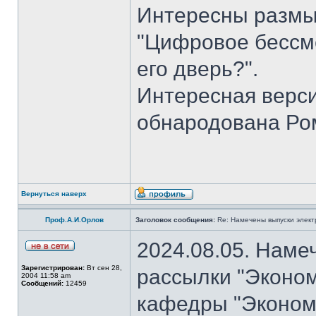
Интересны размы
"Цифровое бессме
его дверь?".
Интересная верси
обнародована Ро
Вернуться наверх
Проф.А.И.Орлов
Заголовок сообщения:
Re: Намечены выпуски элект
2024.08.05. Наме
Зарегистрирован:
Вт сен 28,
рассылки "Эконом
2004 11:58 am
Сообщений:
12459
кафедры "Экономи