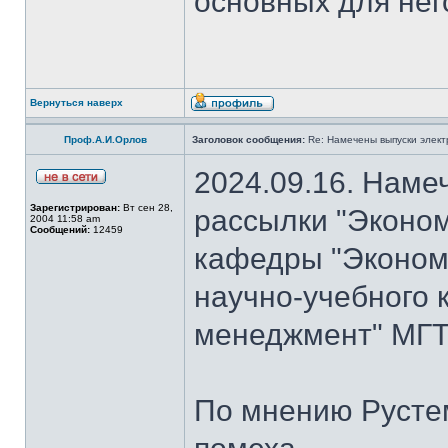
основных для нег
Вернуться наверх
Проф.А.И.Орлов
Заголовок сообщения:
Re: Намечены выпуски элект
2024.09.16. Наме
Зарегистрирован:
Вт сен 28,
рассылки "Эконом
2004 11:58 am
Сообщений:
12459
кафедры "Экономи
научно-учебного 
менеджмент" МГТ
По мнению Рустем