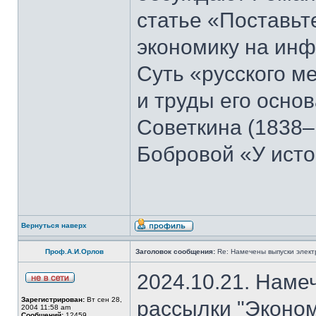
статье «Поставьте
экономику на ин
Суть «русского м
и труды его осно
Советкина (1838–
Бобровой «У ист
Вернуться наверх
Проф.А.И.Орлов
Заголовок сообщения:
Re: Намечены выпуски элект
2024.10.21. Наме
Зарегистрирован:
Вт сен 28,
рассылки "Эконом
2004 11:58 am
Сообщений:
12459