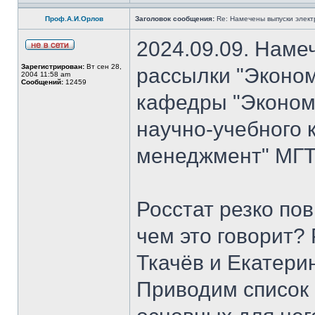
Проф.А.И.Орлов
Заголовок сообщения:
Re: Намечены выпуски элект
2024.09.09. Наме
Зарегистрирован:
Вт сен 28,
рассылки "Эконом
2004 11:58 am
Сообщений:
12459
кафедры "Экономи
научно-учебного 
менеджмент" МГТ
Росстат резко по
чем это говорит?
Ткачёв и Екатери
Приводим список 