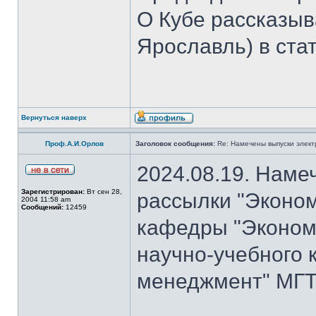
О Кубе рассказыва
Ярославль) в стат
Вернуться наверх
Проф.А.И.Орлов
Заголовок сообщения:
Re: Намечены выпуски элект
2024.08.19. Наме
Зарегистрирован:
Вт сен 28,
рассылки "Эконом
2004 11:58 am
Сообщений:
12459
кафедры "Экономи
научно-учебного 
менеджмент" МГТУ