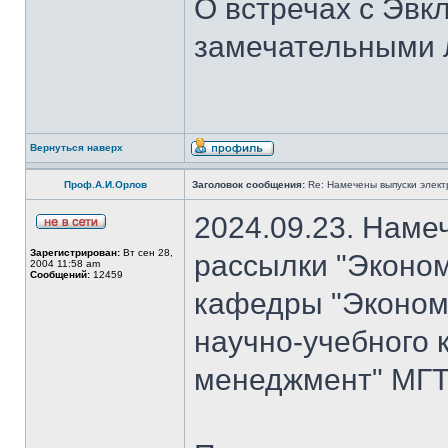
О встречах с Эвк
замечательными 
Вернуться наверх
Проф.А.И.Орлов
Заголовок сообщения:
Re: Намечены выпуски элект
2024.09.23. Наме
Зарегистрирован:
Вт сен 28,
рассылки "Эконом
2004 11:58 am
Сообщений:
12459
кафедры "Экономи
научно-учебного 
менеджмент" МГТ