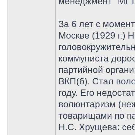
менеджмент" МГТ
За 6 лет с момен
Москве (1929 г.) 
головокружительн
коммуниста дорос
партийной органи
ВКП(б). Стал вол
году. Его недоста
волюнтаризм (неж
товарищами по па
Н.С. Хрущева: се