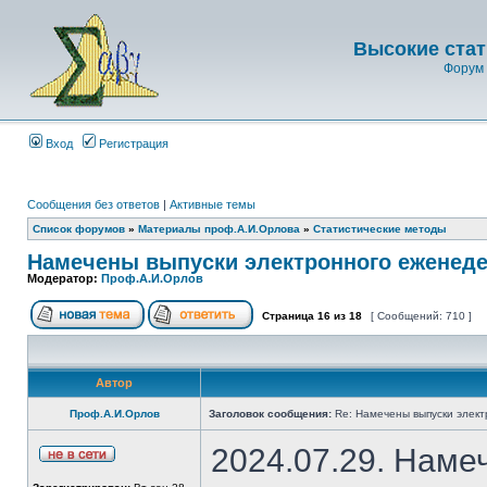
Высокие стат
Форум 
Вход
Регистрация
Сообщения без ответов
|
Активные темы
Список форумов
»
Материалы проф.А.И.Орлова
»
Статистические методы
Намечены выпуски электронного еженеде
Модератор:
Проф.А.И.Орлов
Страница
16
из
18
[ Сообщений: 710 ]
Автор
Проф.А.И.Орлов
Заголовок сообщения:
Re: Намечены выпуски элект
2024.07.29. Наме