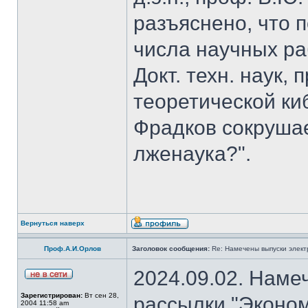
разъяснено, что 
числа научных ра
Докт. техн. наук,
теоретической к
Фрадков сокрушае
лженаука?".
Вернуться наверх
Проф.А.И.Орлов
Заголовок сообщения:
Re: Намечены выпуски элект
2024.09.02. Наме
Зарегистрирован:
Вт сен 28,
рассылки "Эконом
2004 11:58 am