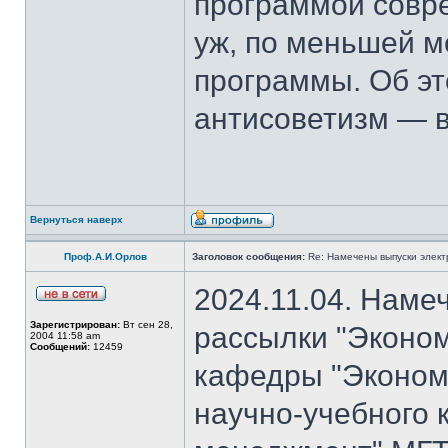
программой совре
уж, по меньшей м
программы. Об эт
антисоветизм — в
Вернуться наверх
Проф.А.И.Орлов
Заголовок сообщения:
Re: Намечены выпуски элект
2024.11.04. Наме
Зарегистрирован:
Вт сен 28,
рассылки "Эконом
2004 11:58 am
Сообщений:
12459
кафедры "Экономи
научно-учебного 