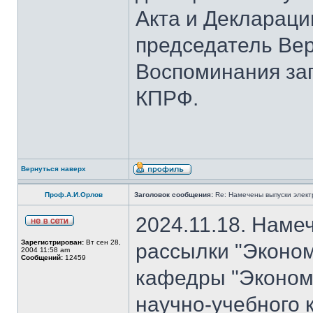
Акта и Деклараци
председатель Вер
Воспоминания за
КПРФ.
Вернуться наверх
Проф.А.И.Орлов
Заголовок сообщения:
Re: Намечены выпуски элект
2024.11.18. Наме
Зарегистрирован:
Вт сен 28,
рассылки "Эконом
2004 11:58 am
Сообщений:
12459
кафедры "Экономи
научно-учебного 