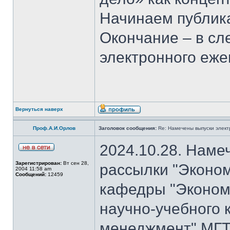
Начинаем публика
Окончание – в с
электронного еж
Вернуться наверх
Проф.А.И.Орлов
Заголовок сообщения:
Re: Намечены выпуски элект
2024.10.28. Наме
Зарегистрирован:
Вт сен 28,
рассылки "Эконом
2004 11:58 am
Сообщений:
12459
кафедры "Экономи
научно-учебного 
менеджмент" МГТ