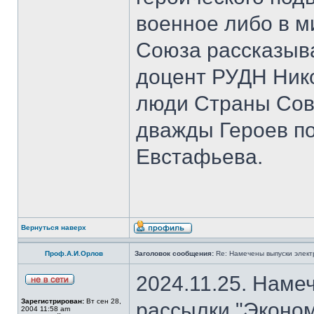
военное либо в м
Союза рассказыва
доцент РУДН Нико
люди Страны Сов
дважды Героев п
Евстафьева.
Вернуться наверх
Проф.А.И.Орлов
Заголовок сообщения:
Re: Намечены выпуски элект
2024.11.25. Наме
Зарегистрирован:
Вт сен 28,
рассылки "Эконом
2004 11:58 am