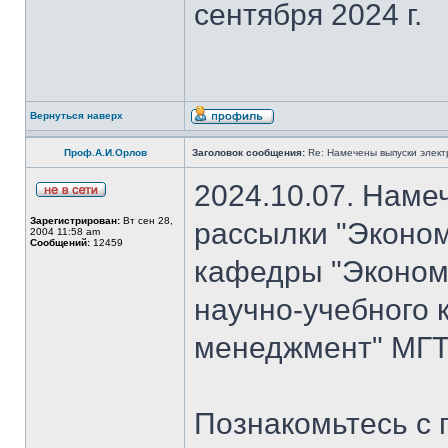
сентября 2024 г.
Вернуться наверх
Проф.А.И.Орлов
Заголовок сообщения:
Re: Намечены выпуски элект
2024.10.07. Наме
Зарегистрирован:
Вт сен 28,
рассылки "Эконом
2004 11:58 am
Сообщений:
12459
кафедры "Экономи
научно-учебного 
менеджмент" МГТ
Познакомьтесь с