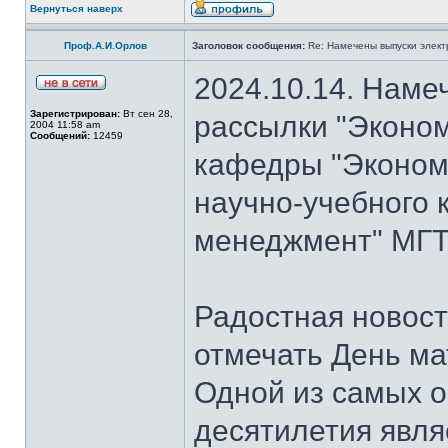
Вернуться наверх
Проф.А.И.Орлов
Заголовок сообщения:
Re: Намечены выпуски элект
2024.10.14. Наме
Зарегистрирован:
Вт сен 28,
рассылки "Эконом
2004 11:58 am
Сообщений:
12459
кафедры "Экономи
научно-учебного 
менеджмент" МГТ
Радостная новость
отмечать День ма
Одной из самых о
десятилетия явля