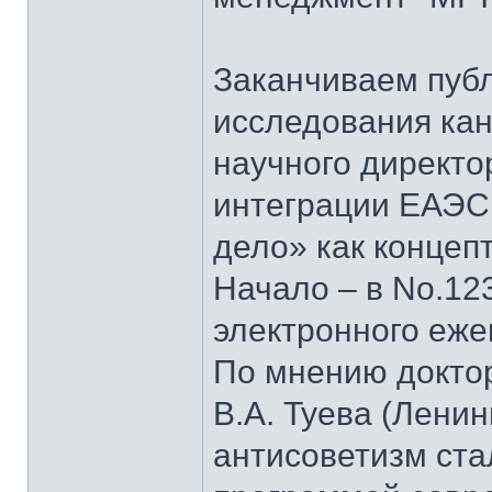
Заканчиваем пуб
исследования кан
научного директо
интеграции ЕАЭС
дело» как концеп
Начало – в No.123
электронного еж
По мнению докто
В.А. Туева (Лени
антисоветизм ста