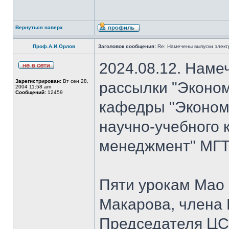
Вернуться наверх
Проф.А.И.Орлов
Заголовок сообщения:
Re: Намечены выпуски элект
2024.08.12. Наме
Зарегистрирован:
Вт сен 28,
рассылки "Эконом
2004 11:58 am
Сообщений:
12459
кафедры "Экономи
научно-учебного 
менеджмент" МГТУ
Пяти урокам Мао 
Макарова, члена
Председателя Ц