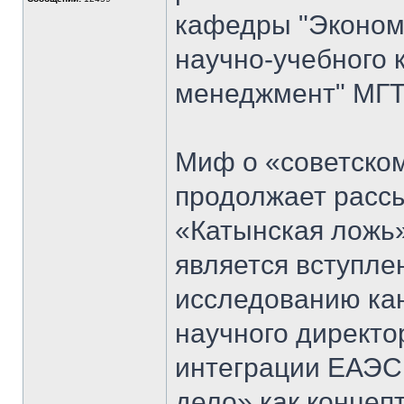
кафедры "Экономи
научно-учебного 
менеджмент" МГТ
Миф о «советском
продолжает рассы
«Катынская ложь
является вступл
исследованию кан
научного директо
интеграции ЕАЭС
дело» как концеп