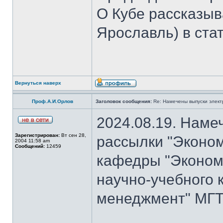
О Кубе рассказыва
Ярославль) в стат
Вернуться наверх
Проф.А.И.Орлов
Заголовок сообщения:
Re: Намечены выпуски элект
2024.08.19. Наме
Зарегистрирован:
Вт сен 28,
рассылки "Эконом
2004 11:58 am
Сообщений:
12459
кафедры "Экономи
научно-учебного 
менеджмент" МГТУ