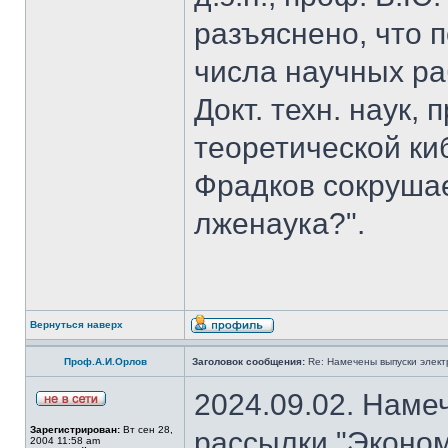
разъяснено, что 
числа научных ра
Докт. техн. наук,
теоретической к
Фрадков сокрушае
лженаука?".
Вернуться наверх
Проф.А.И.Орлов
Заголовок сообщения:
Re: Намечены выпуски элект
2024.09.02. Наме
Зарегистрирован:
Вт сен 28,
рассылки "Эконом
2004 11:58 am