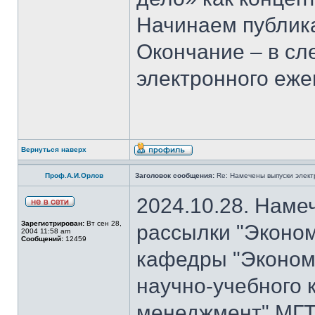
Начинаем публика
Окончание – в с
электронного еж
Вернуться наверх
Проф.А.И.Орлов
Заголовок сообщения:
Re: Намечены выпуски элект
2024.10.28. Наме
Зарегистрирован:
Вт сен 28,
рассылки "Эконом
2004 11:58 am
Сообщений:
12459
кафедры "Экономи
научно-учебного 
менеджмент" МГТ