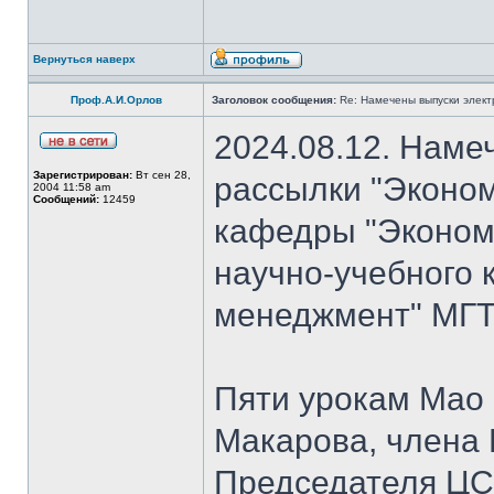
Вернуться наверх
Проф.А.И.Орлов
Заголовок сообщения:
Re: Намечены выпуски элект
2024.08.12. Наме
Зарегистрирован:
Вт сен 28,
рассылки "Эконом
2004 11:58 am
Сообщений:
12459
кафедры "Экономи
научно-учебного 
менеджмент" МГТУ
Пяти урокам Мао 
Макарова, члена
Председателя Ц