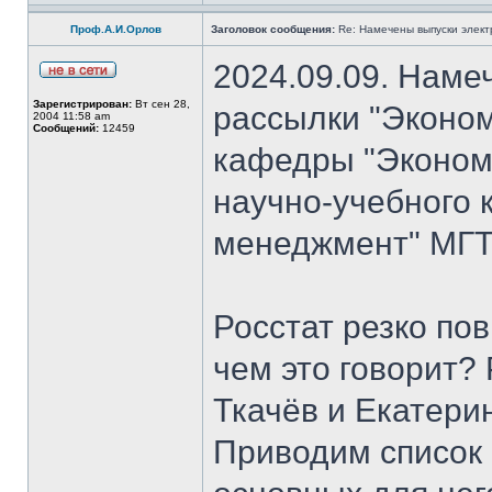
Проф.А.И.Орлов
Заголовок сообщения:
Re: Намечены выпуски элект
2024.09.09. Наме
Зарегистрирован:
Вт сен 28,
рассылки "Эконом
2004 11:58 am
Сообщений:
12459
кафедры "Экономи
научно-учебного 
менеджмент" МГТ
Росстат резко по
чем это говорит?
Ткачёв и Екатери
Приводим список 