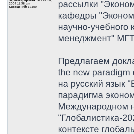
Зарегистрирован:
Вт сен 28,
рассылки "Эконом
2004 11:58 am
Сообщений:
12459
кафедры "Экономи
научно-учебного 
менеджмент" МГТУ
Предлагаем доклад
the new paradigm 
на русский язык "
парадигма эконом
Международном н
"Глобалистика-20
контексте глобал