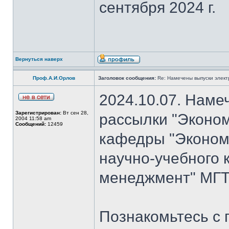
сентября 2024 г.
Вернуться наверх
Проф.А.И.Орлов
Заголовок сообщения:
Re: Намечены выпуски элект
2024.10.07. Наме
Зарегистрирован:
Вт сен 28,
рассылки "Эконом
2004 11:58 am
Сообщений:
12459
кафедры "Экономи
научно-учебного 
менеджмент" МГТ
Познакомьтесь с