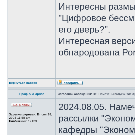
Интересны размы
"Цифровое бессме
его дверь?".
Интересная верси
обнародована Ро
Вернуться наверх
Проф.А.И.Орлов
Заголовок сообщения:
Re: Намечены выпуски элект
2024.08.05. Наме
Зарегистрирован:
Вт сен 28,
рассылки "Эконом
2004 11:58 am
Сообщений:
12459
кафедры "Экономи