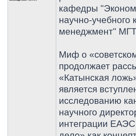
кафедры "Экономи
научно-учебного 
менеджмент" МГТ
Миф о «советском
продолжает рассы
«Катынская ложь
является вступл
исследованию кан
научного директо
интеграции ЕАЭС
дело» как концеп