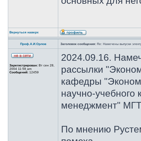
основных для нег
Вернуться наверх
Проф.А.И.Орлов
Заголовок сообщения:
Re: Намечены выпуски элект
2024.09.16. Наме
Зарегистрирован:
Вт сен 28,
рассылки "Эконом
2004 11:58 am
Сообщений:
12459
кафедры "Экономи
научно-учебного 
менеджмент" МГТ
По мнению Рустем