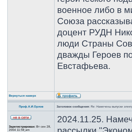
военное либо в м
Союза рассказыва
доцент РУДН Нико
люди Страны Сов
дважды Героев п
Евстафьева.
Вернуться наверх
Проф.А.И.Орлов
Заголовок сообщения:
Re: Намечены выпуски элект
2024.11.25. Наме
Зарегистрирован:
Вт сен 28,
рассылки "Эконом
2004 11:58 am