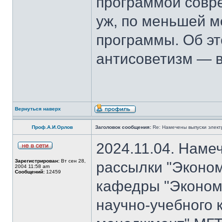
программой совре
уж, по меньшей м
программы. Об эт
антисоветизм — в
Вернуться наверх
Проф.А.И.Орлов
Заголовок сообщения:
Re: Намечены выпуски элект
2024.11.04. Наме
Зарегистрирован:
Вт сен 28,
рассылки "Эконом
2004 11:58 am
Сообщений:
12459
кафедры "Экономи
научно-учебного 