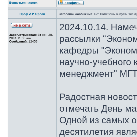
Вернуться наверх
Проф.А.И.Орлов
Заголовок сообщения:
Re: Намечены выпуски элект
2024.10.14. Наме
Зарегистрирован:
Вт сен 28,
рассылки "Эконом
2004 11:58 am
Сообщений:
12459
кафедры "Экономи
научно-учебного 
менеджмент" МГТ
Радостная новость
отмечать День ма
Одной из самых о
десятилетия явля