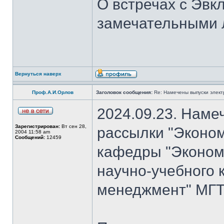
О встречах с Эвк
замечательными 
Вернуться наверх
Проф.А.И.Орлов
Заголовок сообщения:
Re: Намечены выпуски элект
2024.09.23. Наме
Зарегистрирован:
Вт сен 28,
рассылки "Эконом
2004 11:58 am
Сообщений:
12459
кафедры "Экономи
научно-учебного 
менеджмент" МГТ