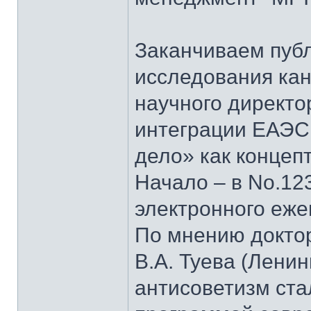
Заканчиваем пуб
исследования кан
научного директо
интеграции ЕАЭС
дело» как концеп
Начало – в No.123
электронного еж
По мнению докто
В.А. Туева (Лени
антисоветизм ста