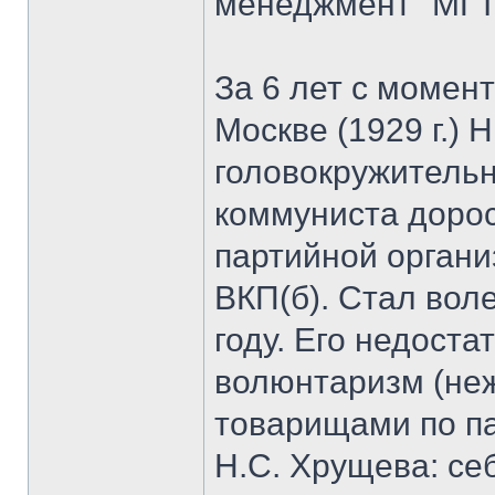
менеджмент" МГТ
За 6 лет с момен
Москве (1929 г.) 
головокружительн
коммуниста дорос
партийной органи
ВКП(б). Стал вол
году. Его недоста
волюнтаризм (неж
товарищами по па
Н.С. Хрущева: се