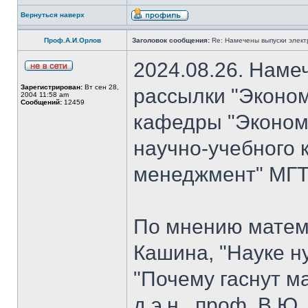
Вернуться наверх
Проф.А.И.Орлов
Заголовок сообщения:
Re: Намечены выпуски элект
2024.08.26. Наме
Зарегистрирован:
Вт сен 28,
рассылки "Эконом
2004 11:58 am
Сообщений:
12459
кафедры "Экономи
научно-учебного 
менеджмент" МГТУ
По мнению матем
Кашина, "Науке н
"Почему гаснут ма
д.э.н., проф. В.