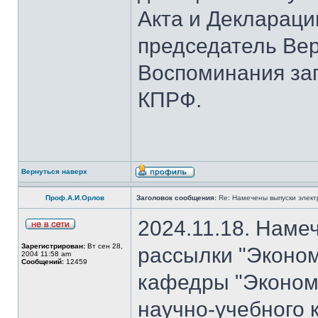
Акта и Деклараци
председатель Вер
Воспоминания за
КПРФ.
Вернуться наверх
Проф.А.И.Орлов
Заголовок сообщения:
Re: Намечены выпуски элект
2024.11.18. Наме
Зарегистрирован:
Вт сен 28,
рассылки "Эконом
2004 11:58 am
Сообщений:
12459
кафедры "Экономи
научно-учебного 