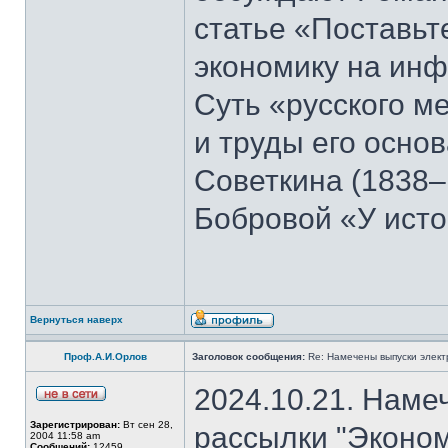
статье «Поставьте
экономику на ин
Суть «русского м
и труды его осно
Советкина (1838–
Бобровой «У ист
Вернуться наверх
Проф.А.И.Орлов
Заголовок сообщения:
Re: Намечены выпуски элект
2024.10.21. Наме
Зарегистрирован:
Вт сен 28,
рассылки "Эконом
2004 11:58 am
Сообщений:
12459