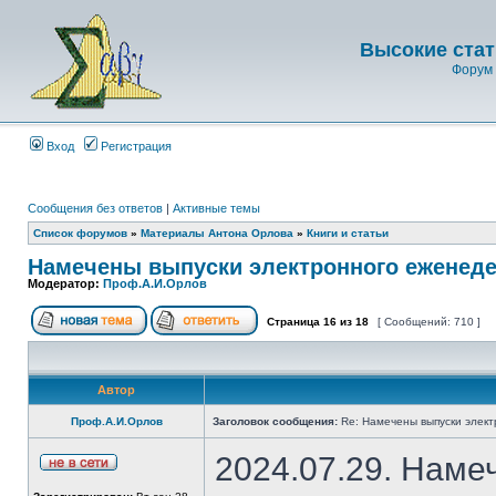
Высокие стат
Форум 
Вход
Регистрация
Сообщения без ответов
|
Активные темы
Список форумов
»
Материалы Антона Орлова
»
Книги и статьи
Намечены выпуски электронного еженеде
Модератор:
Проф.А.И.Орлов
Страница
16
из
18
[ Сообщений: 710 ]
Автор
Проф.А.И.Орлов
Заголовок сообщения:
Re: Намечены выпуски элект
2024.07.29. Наме